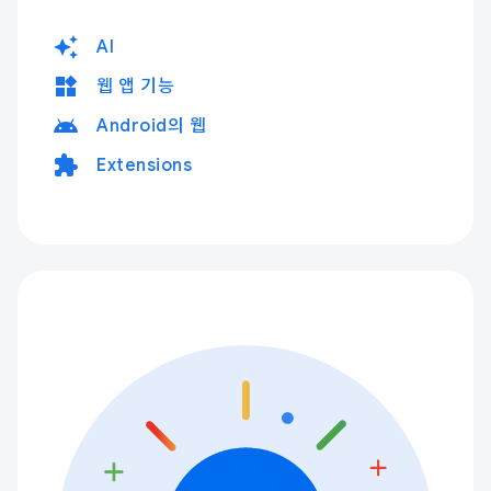
auto_awesome
AI
widgets
웹 앱 기능
android
Android의 웹
extension
Extensions