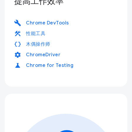
提高工作效率
build
Chrome DevTools
construction
性能工具
data_object
木偶操作师
settings
ChromeDriver
science
Chrome for Testing