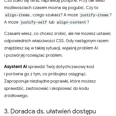
CSS stało się teraz naprawdę potężne. Przy tak wielu
możliwościach czasem można się pogubić. Czy to
align-items
, czego szukasz? A może
justify-items
?
A może
justify-self
lub
align-content
?
Czasami wiesz, co chcesz zrobić, ale nie możesz ustawić
odpowiednich właściwości CSS. Gdy następnym razem
znajdziesz się w takiej sytuacji, wyjaśnij problem AI
i pozwól jej rozwiązać problem.
Asystent AI
sprawdzi Twój dotychczasowy kod
i porówna go z tym, co próbujesz osiągnąć.
Zaproponuje niezbędne poprawki, które możesz
sprawdzić, zastosować i skopiować do kodu
źródłowego.
3
.
Doradca ds
.
ułatwień dostępu