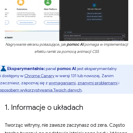
Nagrywanie ekranu pokazujące, jak
pomoc AI
pomaga w implementacji
efektu ramki za pomocą animacji CSS
Eksperymentalnie:
panel
pomoc AI
jest eksperymentalny
i dostępny w
Chrome Canary
w wersji 131 lub nowszej. Zanim
zaczniesz, zapoznaj się z
wymaganiami
,
znanymi problemami
i
sposobem wykorzystywania Twoich danych
.
1
.
Informacje o układach
Tworząc witryny, nie zawsze zaczynasz od zera. Często