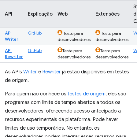
S
API
Explicação
Web
Extensões
d
C
API
GitHub
V
Teste para
Teste para
Writer
desenvolvedores
desenvolvedores
API
GitHub
V
Teste para
Teste para
Rewriter
desenvolvedores
desenvolvedores
As APIs
Writer
e
Rewriter
já estão disponíveis em testes
de origem.
Para quem não conhece os
testes de origem
, eles são
programas com limite de tempo abertos a todos os
desenvolvedores, oferecendo acesso antecipado a
recursos experimentais da plataforma. Pode haver
limites de uso temporários. No entanto, os
desenvolvedores podem integrar esses recursos para