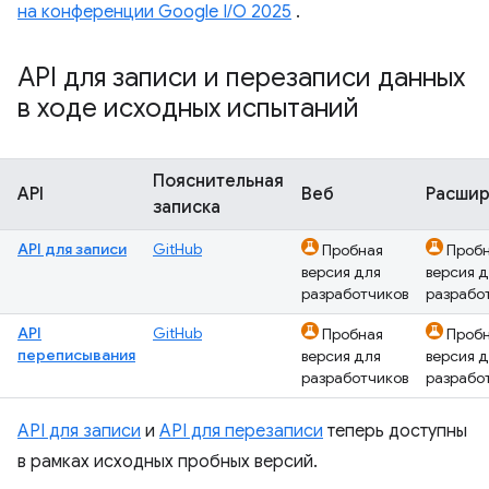
на конференции Google I/O 2025
.
API для записи и перезаписи данных
в ходе исходных испытаний
Пояснительная
API
Веб
Расши
записка
API для записи
GitHub
Пробная
Проб
версия для
версия 
разработчиков
разрабо
API
GitHub
Пробная
Проб
переписывания
версия для
версия 
разработчиков
разрабо
API для записи
и
API для перезаписи
теперь доступны
в рамках исходных пробных версий.