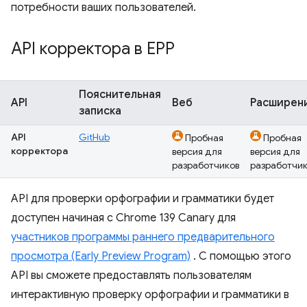
потребности ваших пользователей.
API корректора в EPP
Пояснительная
API
Веб
Расширен
записка
API
GitHub
Пробная
Пробная
корректора
версия для
версия для
разработчиков
разработчик
API для проверки орфографии и грамматики будет
доступен начиная с Chrome 139 Canary для
участников программы раннего предварительного
просмотра (Early Preview Program)
. С помощью этого
API вы сможете предоставлять пользователям
интерактивную проверку орфографии и грамматики в