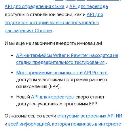
API для определения языка
и
API для перевода
доступны в стабильной версии, как и
API для
подсказок, который можно использовать в
расширениях Chrome
.
И мы еще не закончили внедрять инновации!
API-интерфейсы Writer и Rewriter находятся на
стадии предварительного тестирования
.
Многорежимные возможности API Prompt
доступны участникам программы раннего
ознакомления (EPP).
Новый
API для корректуры
скоро станет
доступен участникам программы EPP.
Ознакомьтесь со всеми
статусами встроенных API ИИ
и
всей информацией, которая появилась в интернете