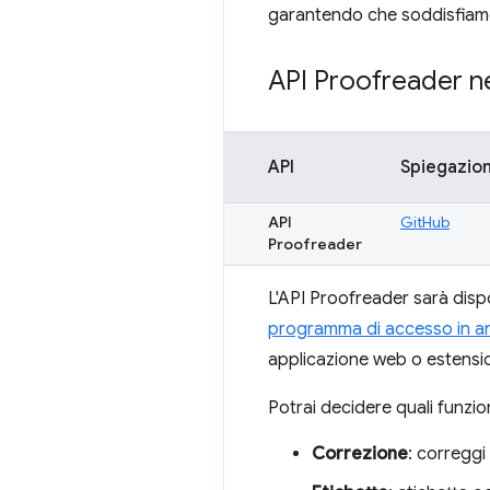
garantendo che soddisfiamo l
API Proofreader n
API
Spiegazio
API
GitHub
Proofreader
L'API Proofreader sarà disp
programma di accesso in a
applicazione web o estensi
Potrai decidere quali funzion
Correzione
: correggi