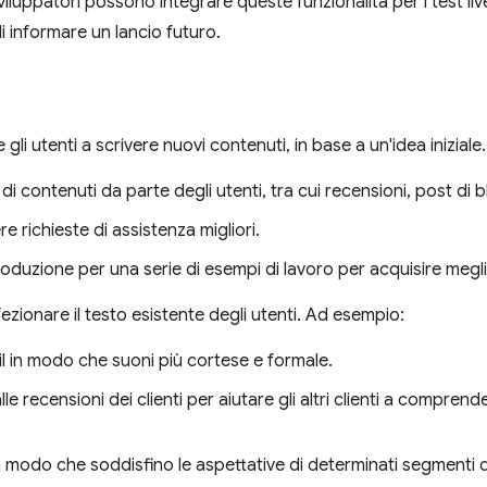
sviluppatori possono integrare queste funzionalità per i test l
di informare un lancio futuro.
e gli utenti a scrivere nuovi contenuti, in base a un'idea inizial
i contenuti da parte degli utenti, tra cui recensioni, post di b
ere richieste di assistenza migliori.
troduzione per una serie di esempi di lavoro per acquisire me
fezionare il testo esistente degli utenti. Ad esempio:
il in modo che suoni più cortese e formale.
le recensioni dei clienti per aiutare gli altri clienti a compren
n modo che soddisfino le aspettative di determinati segmenti d