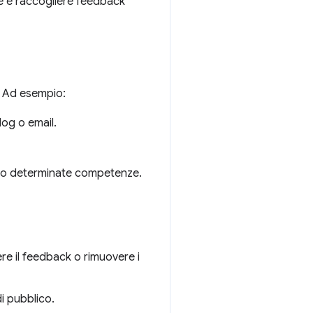
ive e raccogliere feedback
e. Ad esempio:
log o email.
glio determinate competenze.
dere il feedback o rimuovere i
i pubblico.