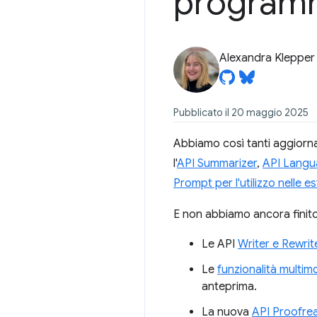
programm
Alexandra Klepper
Pubblicato il 20 maggio 2025
Abbiamo così tanti aggiorna
l'
API Summarizer
,
API Langu
Prompt per l'utilizzo nelle 
E non abbiamo ancora finito
Le API
Writer e Rewrite
Le
funzionalità multim
anteprima.
La nuova
API Proofre