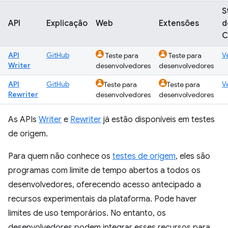
S
API
Explicação
Web
Extensões
d
C
API
GitHub
V
Teste para
Teste para
Writer
desenvolvedores
desenvolvedores
API
GitHub
V
Teste para
Teste para
Rewriter
desenvolvedores
desenvolvedores
As APIs
Writer
e
Rewriter
já estão disponíveis em testes
de origem.
Para quem não conhece os
testes de origem
, eles são
programas com limite de tempo abertos a todos os
desenvolvedores, oferecendo acesso antecipado a
recursos experimentais da plataforma. Pode haver
limites de uso temporários. No entanto, os
desenvolvedores podem integrar esses recursos para