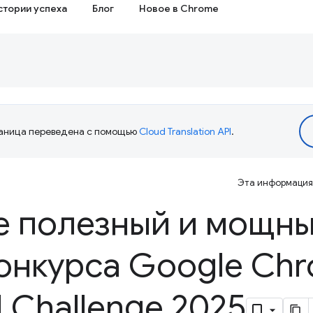
стории успеха
Блог
Новое в Chrome
аница переведена с помощью
Cloud Translation API
.
Эта информация 
 полезный и мощны
конкурса Google Ch
AI Challenge 2025