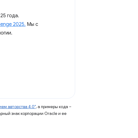
25 года.
llenge 2025.
Мы с
огии.
ем авторства 4.0"
, а примеры кода –
арный знак корпорации Oracle и ее