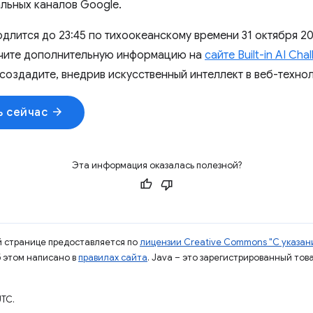
льных каналов Google.
длится до 23:45 по тихоокеанскому времени 31 октября 20
учите дополнительную информацию на
сайте Built-in AI Cha
 создадите, внедрив искусственный интеллект в веб-технол
arrow_forward
ь сейчас
Эта информация оказалась полезной?
ой странице предоставляется по
лицензии Creative Commons "С указани
б этом написано в
правилах сайта
. Java – это зарегистрированный тов
TC.