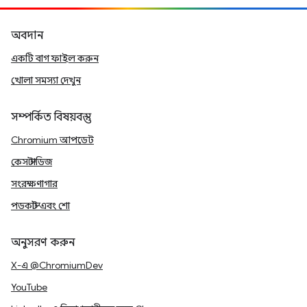
অবদান
একটি বাগ ফাইল করুন
খোলা সমস্যা দেখুন
সম্পর্কিত বিষয়বস্তু
Chromium আপডেট
কেস স্টাডিজ
সংরক্ষণাগার
পডকাস্ট এবং শো
অনুসরণ করুন
X-এ @ChromiumDev
YouTube