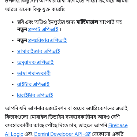
উপলব্ধ কিছু API আপনার চেনা মনে হতে পারে। এই বছর আমরা
আরও অনেক কিছু যুক্ত করেছি:
ছবি এবং অডিও ইনপুটের জন্য
মাল্টিমোডাল
সাপোর্ট সহ
নতুন
প্রম্পট এপিআই
।
নতুন
প্রুফরিডার এপিআই
সামারাইজার এপিআই
অনুবাদক এপিআই
ভাষা শনাক্তকারী
রাইটার এপিআই
রিরাইটার এপিআই
আপনি যদি আপনার এক্সটেনশন বা ওয়েব অ্যাপ্লিকেশনের এআই
ফিচারগুলো মোবাইল ডিভাইস ব্যবহারকারীসহ আরও বেশি
ব্যবহারকারীর কাছে পৌঁছে দিতে চান, তাহলে আপনি
Firebase
AI Logic
এবং
Gemini Developer API-এর
যেকোনো একটি