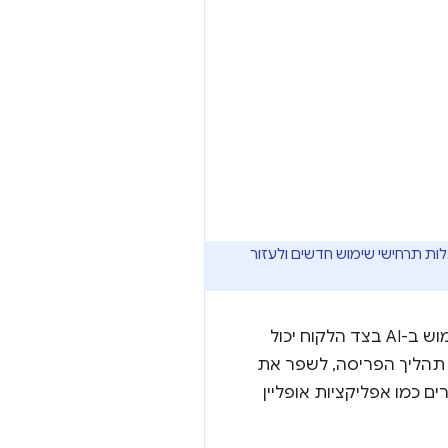
נוכל לגלות תרחישי שימוש חדשים ולעזור
וליצור חוויות שעונות על צרכים יומיומיים. השימוש ב-AI בצד הלקוח יכול
תהליך הפריסה, לשפר את
מינות גם בתנאים מאתגרים כמו אפליקציות אופליין