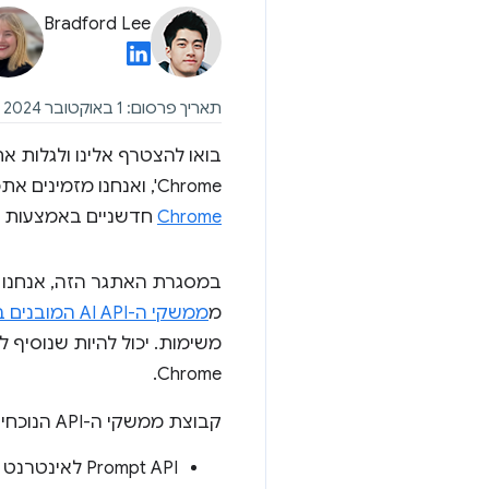
Bradford Lee
תאריך פרסום: 1 באוקטובר 2024
Chrome', ואנחנו מזמינים אתכם לדמיין מחדש את האינטרנט עם AI מובנה. ליצור
Chrome
חדשניים באמצעות ממשקי API ומודלים משולבים 
מ
ממשקי ה-AI API המובנים ב-Chrome
Chrome.
קבוצת ממשקי ה-API הנוכחית כוללת את ממשקי ה-API הבאים:
Prompt API לאינטרנט