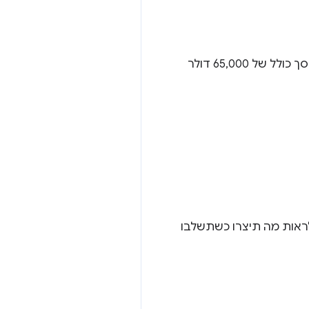
הזוכים יכולים לזכות באחד מ-16 פרסים, בשווי של 200 דולר ארה"ב עד 12,000 דולר ארה"ב, בסך כולל של 65,000 דולר
לראות מה תיצרו כשתשלבו