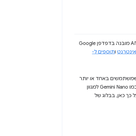
בואו להצטרף אלינו ולגלות את הפוטנציאל של AI ב-Chrome! היום אנחנו משיקים את האתגר 'AI מובנה בדפדפן Google
אינטרנט
ו
תוספים ל-
 האתגר הזה, אנחנו מזמינים אתכם ליצור אפליקציית אינטרנט או תוסף ל-Chrome שמשתמשים באחד או יותר
. ממשקי ה-API האלה מאפשרים לכם לגשת למודלים כמו Gemini Nano למגוון
נפרסם הודעה על כך כאן, בבלוג של