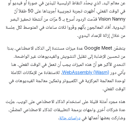
عن معالم اليد، الذي يحدّد النقاط الرئيسية لليدَين في صورة أو فيديو أو
في الوقت الفعلي. أظهرت تجربة تجريبية أجريناها على 50 طفلاً أنّ
Vision Nanny قدّمت الردود أسرع بـ 5 مرّات من أنشطة تحفيز البصر
اليدوية. أفاد المعالجون بأنّهم وفّروا ثلاث ساعات في المتوسط لكل جلسة
من خلال إزالة الإعداد اليدوي.
يتضمّن Google Meet عدة ميزات مستندة إلى الذكاء الاصطناعي، بدءًا
من تحسين الإضاءة إلى تقليل التشويش والفيديوهات غير الواضحة.
التحدي الأكبر هو أنّ هذه الميزات يجب أن تعمل في الوقت الفعلي. هنا
يأتي دور
WebAssembly (Wasm)
، للاستفادة من الإمكانات الكاملة
لوحدة المعالجة المركزية في الكمبيوتر وتمكين معالجة الفيديوهات في
الوقت الفعلي.
هذه مجرد أمثلة قليلة على استخدام الذكاء الاصطناعي على الويب. جرّبت
عدة شركات أخرى واجهات برمجة التطبيقات للذكاء الاصطناعي المضمَّن،
وشاركت بعضها أعمالها في
دراسات حالة
.