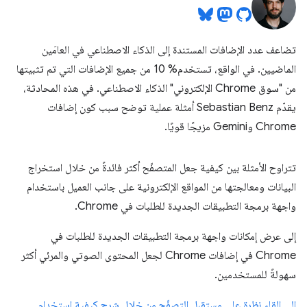
تضاعف عدد الإضافات المستندة إلى الذكاء الاصطناعي في العامَين
الماضيين. في الواقع، تستخدم% 10 من جميع الإضافات التي تم تثبيتها
من "سوق Chrome الإلكتروني" الذكاء الاصطناعي. في هذه المحادثة،
يقدّم Sebastian Benz أمثلة عملية توضح سبب كون إضافات
Chrome وGemini مزيجًا قويًا.
تتراوح الأمثلة بين كيفية جعل المتصفّح أكثر فائدةً من خلال استخراج
البيانات ومعالجتها من المواقع الإلكترونية على جانب العميل باستخدام
واجهة برمجة التطبيقات الجديدة للطلبات في Chrome.
إلى عرض إمكانات واجهة برمجة التطبيقات الجديدة للطلبات في
Chrome في إضافات Chrome لجعل المحتوى الصوتي والمرئي أكثر
سهولةً للمستخدمين.
إلى إلقاء نظرة على مستقبل التصفّح من خلال شرح كيفية استخدام