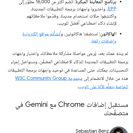
برنامج المعاينة المبكرة
: انضم أكثر من 16,000 مطوّر إلى
EPP
، واختبروا واجهات برمجة التطبيقات الجديدة،
واكتشفوا حالات استخدام جديدة، وقدّموا ملاحظاتهم
لإنشاء ذكاء اصطناعي أفضل للويب.
الهاكاثون
: استضفنا هاكاثونين، و
أنشأتم مواقع إلكترونية
وإضافات رائعة
.
لم ينتهِ عملك بعد. يُرجى مواصلة مشاركة ملاحظاتك واختبار واجهات
برمجة التطبيقات الجديدة للذكاء الاصطناعي المضمَّن، وسنواصل إجراء
التحسينات. يمكنك حتى المساعدة في توحيد واجهات برمجة التطبيقات
هذه من خلال الانضمام إلى
مجموعة W3C Community Group
الخاصة بتعلُّم الآلة على الويب
.
مستقبل إضافات Chrome مع Gemini في
متصفّحك
Sebastian Benz