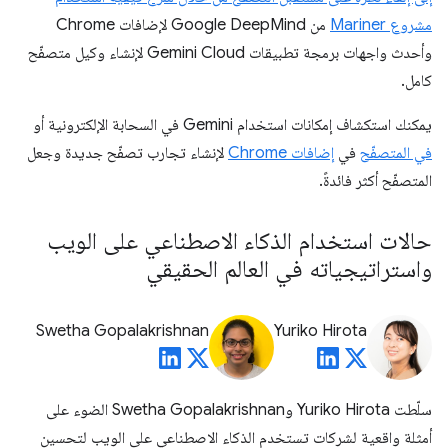
مشروع Mariner
من Google DeepMind لإضافات Chrome
وأحدث واجهات برمجة تطبيقات Gemini Cloud لإنشاء وكيل متصفّح
كامل.
يمكنك استكشاف إمكانات استخدام Gemini في السحابة الإلكترونية أو
في المتصفّح
في
إضافات Chrome
لإنشاء تجارب تصفّح جديدة وجعل
المتصفّح أكثر فائدةً.
حالات استخدام الذكاء الاصطناعي على الويب
واستراتيجياته في العالم الحقيقي
Swetha Gopalakrishnan
Yuriko Hirota
سلّطت Yuriko Hirota وSwetha Gopalakrishnan الضوء على
أمثلة واقعية لشركات تستخدم الذكاء الاصطناعي على الويب لتحسين