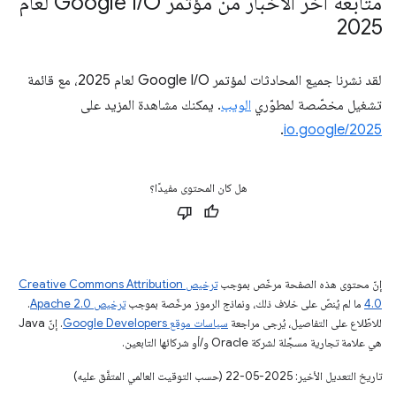
متابعة آخر الأخبار من مؤتمر Google I
/
O لعام
2025
لقد نشرنا جميع المحادثات لمؤتمر Google I/O لعام 2025، مع قائمة
تشغيل مخصّصة لمطوّري
الويب
. يمكنك مشاهدة المزيد على
.
io.google/2025
هل كان المحتوى مفيدًا؟
إنّ محتوى هذه الصفحة مرخّص بموجب
ترخيص Creative Commons Attribution
4.0‏
ما لم يُنصّ على خلاف ذلك، ونماذج الرموز مرخّصة بموجب
ترخيص Apache 2.0‏
.
للاطّلاع على التفاصيل، يُرجى مراجعة
سياسات موقع Google Developers‏
. إنّ Java
هي علامة تجارية مسجَّلة لشركة Oracle و/أو شركائها التابعين.
تاريخ التعديل الأخير: 2025-05-22 (حسب التوقيت العالمي المتفَّق عليه)