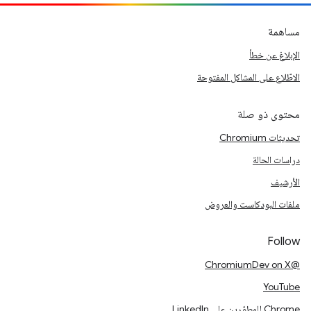
مساهمة
الإبلاغ عن خطأ
الاطّلاع على المشاكل المفتوحة
محتوى ذو صلة
تحديثات Chromium
دراسات الحالة
الأرشيف
ملفات البودكاست والعروض
Follow
@ChromiumDev on X
YouTube
Chrome للمطوّرين على LinkedIn