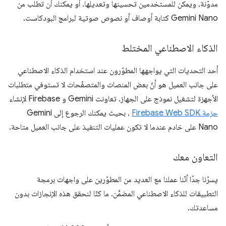
مدوّنة، ويمكن للمستخدمين تحسينها وتعديلها. أو يمكنك أن تطلب من
Gemini Nano كتابة أوصاف أو نصوص صوتية لبرامج البودكاست.
الذكاء الاصطناعي المختلط
أحد التحديات التي يواجهها المطوّرون عند استخدام الذكاء الاصطناعي
على جانب العميل هو أنّ بعض المنصات والمتصفّحات لا تستوفي متطلبات
الأجهزة لتشغيل نموذج على الجهاز. تعاونت Gemini و Firebase لإنشاء
حزمة Firebase Web SDK
، بحيث يمكنك الرجوع إلى Gemini
Nano على خادم عندما لا تكون عمليات التنفيذ على جانب العميل متاحة.
التعاون معك
يسرّنا جدًا أنّنا عملنا مع العديد من المطوّرين على واجهات برمجة
التطبيقات للذكاء الاصطناعي المضمَّن. ما كنّا لنحقق هذه الإنجازات بدون
مساعدتك.