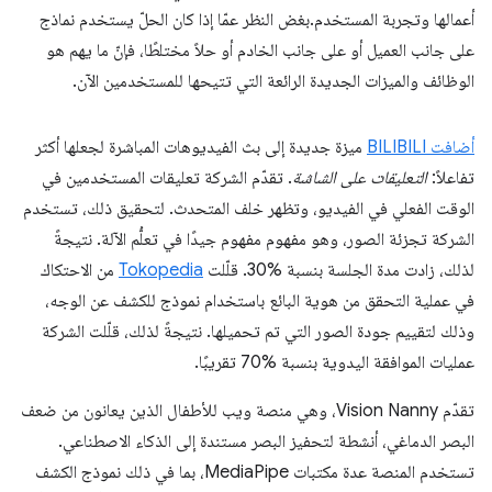
أعمالها وتجربة المستخدم.بغض النظر عمّا إذا كان الحلّ يستخدم نماذج
على جانب العميل أو على جانب الخادم أو حلاً مختلطًا، فإنّ ما يهم هو
الوظائف والميزات الجديدة الرائعة التي تتيحها للمستخدمين الآن.
أضافت BILIBILI
ميزة جديدة إلى بث الفيديوهات المباشرة لجعلها أكثر
تفاعلاً:
التعليقات على الشاشة
. تقدّم الشركة تعليقات المستخدمين في
الوقت الفعلي في الفيديو، وتظهر خلف المتحدث. لتحقيق ذلك، تستخدم
الشركة تجزئة الصور، وهو مفهوم مفهوم جيدًا في تعلُّم الآلة. نتيجةً
لذلك، زادت مدة الجلسة بنسبة %30. قلّلت
Tokopedia
من الاحتكاك
في عملية التحقق من هوية البائع باستخدام نموذج للكشف عن الوجه،
وذلك لتقييم جودة الصور التي تم تحميلها. نتيجةً لذلك، قلّلت الشركة
عمليات الموافقة اليدوية بنسبة %70 تقريبًا.
تقدّم Vision Nanny، وهي منصة ويب للأطفال الذين يعانون من ضعف
البصر الدماغي، أنشطة لتحفيز البصر مستندة إلى الذكاء الاصطناعي.
تستخدم المنصة عدة مكتبات MediaPipe، بما في ذلك نموذج الكشف