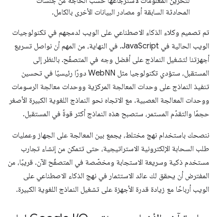
لتخزين المعلومات لاسترجاعها حسب الحاجة من جلسات
المحادثة السابقة أو مصادر البيانات الأخرى بالكامل.
تم تصميم وكلاء الذكاء الاصطناعي على الويب لدمجهم في تكنولوجيات
الويب الحالية في JavaScript. في النهاية، من المهم أن نواصل تسريع
أجهزتنا لتشغيل النماذج على أفضل وجه في المتصفّح. بالنظر إلى
المستقبل، ستؤدي تكنولوجيا مثل WebNN دورًا رئيسيًا في تحسين
تنفيذ النماذج على وحدات المعالجة المركزية ووحدات معالجة الرسومات
ووحدات المعالجة العصبية. مع الاتجاه نحو النماذج اللغوية الكبيرة الأصغر
حجمًا والتقدّم المستمر، ستصبح هذه النماذج أكثر قوةً في المستقبل.
ننصحك باستخدام نهج مختلط، يجمع بين المعالجة على الجهاز وعمليات
طلب السحابة الإلكترونية الاستراتيجية، حتى تتمكن من إنشاء تجارب
مستخدم ذكية وسريعة الاستجابة ومخصّصة في المتصفّح الآن. قريبًا، من
المفترض أن يحقق لك عائد الاستثمار في نهج الذكاء الاصطناعي على
الويب أرباحًا مع زيادة قدرة الأجهزة على تشغيل النماذج اللغوية الكبيرة.