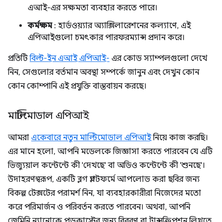
এআই-এর সক্ষমতা ব্যবহার করতে পারে।
কর্মক্ষম
: হার্ডওয়্যার অ্যাক্সিলারেশনের কল্যাণে, এই
এপিআইগুলো চমৎকার পারফরম্যান্স প্রদান করে।
প্রতিটি
বিল্ট-ইন এআই এপিআই-
এর কোড স্যাম্পলগুলো দেখে
নিন, সেগুলোর বর্তমান অবস্থা সম্পর্কে জানুন এবং দেখুন কোন
কোন কোম্পানি এই প্রযুক্তি বাস্তবায়ন করছে।
মাল্টিমোডাল এপিআই
আমরা
একেবারে নতুন মাল্টিমোডাল এপিআই
নিয়ে কাজ করছি।
এর মানে হলো, আপনি মডেলকে জিজ্ঞাসা করতে পারবেন যে এটি
ভিজ্যুয়াল কন্টেন্টে কী 'দেখছে' বা অডিও কন্টেন্টে কী 'শুনছে'।
উদাহরণস্বরূপ, একটি ব্লগ প্ল্যাটফর্মে আপলোড করা ছবির জন্য
বিকল্প টেক্সটের পরামর্শ নিন, যা ব্যবহারকারীরা নিজেদের মতো
করে পরিমার্জন ও পরিবর্তন করতে পারবেন। অথবা, আপনি
জেমিনি ন্যানোকে পডকাস্টের জন্য বিবরণ বা ট্রান্সক্রিপশন লিখতে