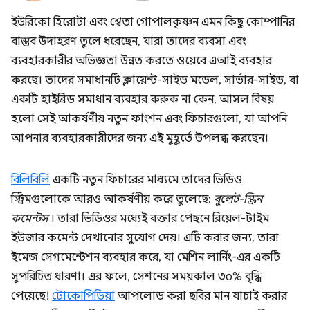
ইউরিকো হিরোটা এবং শ্বেতা গোপালকৃষ্ণন এমন কিছু কোম্পানির
বাস্তব উদাহরণ তুলে ধরেছেন, যারা তাদের ব্যবসা এবং
ব্যবহারকারীর অভিজ্ঞতা উন্নত করতে ওয়েবে এআই ব্যবহার
করছে। তাদের সমাধানটি ক্লায়েন্ট-সাইড মডেল, সার্ভার-সাইড, বা
একটি হাইব্রিড সমাধান ব্যবহার করুক না কেন, আসল বিষয়
হলো সেই আকর্ষণীয় নতুন ফাংশন এবং ফিচারগুলো, যা আপনি
আপনার ব্যবহারকারীদের জন্য এই মুহূর্তে উপলব্ধ করছেন।
বিলিবিলি
একটি নতুন ফিচারের মাধ্যমে তাদের ভিডিও
স্ট্রিমগুলোকে আরও আকর্ষণীয় করে তুলেছে:
বুলেট-স্ক্রিন
কমেন্টস
। তারা ভিডিওর মধ্যেই বক্তার পেছনে রিয়েল-টাইম
ইউজার কমেন্ট দেখানোর সুযোগ দেয়। এটি করার জন্য, তারা
ইমেজ সেগমেন্টেশন ব্যবহার করে, যা মেশিন লার্নিং-এর একটি
সুপরিচিত ধারণা। এর ফলে, সেশনের সময়কাল ৩০% বৃদ্ধি
পেয়েছে!
টোকোপিডিয়া
আপলোড করা ছবির মান যাচাই করার