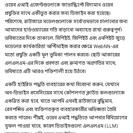
ওয়েব এআই এজেন্টগুলোকে জাভাস্ক্রিপ্টে বিদ্যমান ওয়েব
প্রযুক্তির সাথে একীভূত করার জন্য ডিজাইন করা হয়েছে।
পরিশেষে, ব্রাউজারে মডেলগুলোকে সর্বোত্তমভাবে চালানোর জন্য
আমাদের হার্ডওয়্যারের গতি বাড়ানো অব্যাহত রাখা গুরুত্বপূর্ণ।
ভবিষ্যতের দিকে তাকালে, সিপিইউ, জিপিইউ এবং এনপিইউ জুড়ে
মডেলের কার্যকারিতা অপ্টিমাইজ করার ক্ষেত্রে WebNN-এর
মতো প্রযুক্তি একটি মূল ভূমিকা পালন করবে। ছোট আকারের
এলএলএম-এর দিকে প্রবণতা এবং ক্রমাগত অগ্রগতির সাথে,
ভবিষ্যতে এটি আরও শক্তিশালী হয়ে উঠবে।
একটি হাইব্রিড পদ্ধতি ব্যবহারের কথা বিবেচনা করুন, যেখানে
অন-ডিভাইস প্রসেসিংয়ের সাথে কৌশলগত ক্লাউড কলগুলোকে
একত্রিত করা হবে, যাতে আপনি এখনই ব্রাউজারে বুদ্ধিমান,
রেসপন্সিভ এবং ব্যক্তিগতকৃত ব্যবহারকারীর অভিজ্ঞতা তৈরি
করতে পারেন। শীঘ্রই, ওয়েব এআই পদ্ধতিতে আপনার বিনিয়োগের
সুফল পাওয়া যাবে, কারণ ডিভাইসগুলো এলএলএম (LLM)