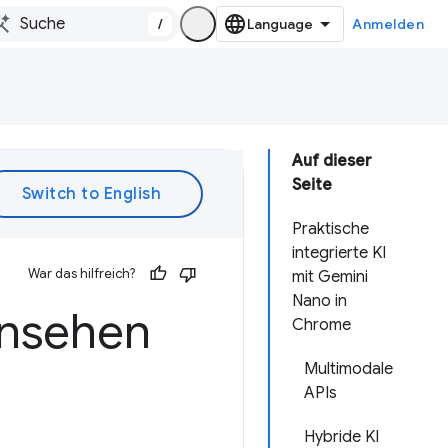
/
Anmelden
Auf dieser
Seite
Praktische
integrierte KI
War das hilfreich?
mit Gemini
Nano in
ansehen
Chrome
Multimodale
APIs
Hybride KI