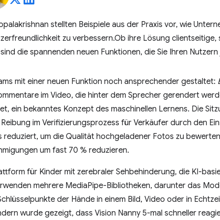
palakrishnan stellten Beispiele aus der Praxis vor, wie Unter
zerfreundlichkeit zu verbessern.Ob ihre Lösung clientseitige, 
sind die spannenden neuen Funktionen, die Sie Ihren Nutzern j
ams mit einer neuen Funktion noch ansprechender gestaltet:
kommentare im Video, die hinter dem Sprecher gerendert werd
t, ein bekanntes Konzept des maschinellen Lernens. Die Sit
 Reibung im Verifizierungsprozess für Verkäufer durch den Ein
reduziert, um die Qualität hochgeladener Fotos zu bewerten
hmigungen um fast 70 % reduzieren.
ttform für Kinder mit zerebraler Sehbehinderung, die KI-basie
 verwenden mehrere MediaPipe-Bibliotheken, darunter das Mod
lüsselpunkte der Hände in einem Bild, Video oder in Echtzeit 
ndern wurde gezeigt, dass Vision Nanny 5-mal schneller reagier