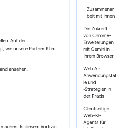
Zusammenar
beit mit Ihnen
Die Zukunft
von Chrome-
len. Auf der
Erweiterungen
t, wie unsere Partner KI im
mit Gemini in
Ihrem Browser
Web AI-
mand ansehen.
Anwendungsfäl
le und
‑Strategien in
der Praxis
Clientseitige
Web-KI-
Agents für
zu machen. In diesem Vortrag