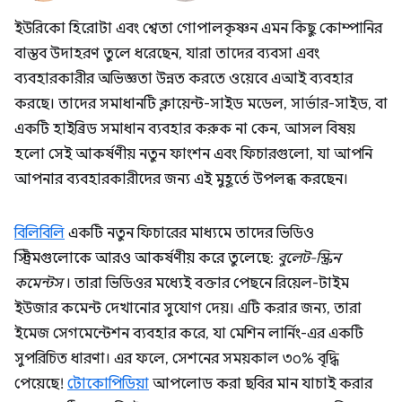
ইউরিকো হিরোটা এবং শ্বেতা গোপালকৃষ্ণন এমন কিছু কোম্পানির
বাস্তব উদাহরণ তুলে ধরেছেন, যারা তাদের ব্যবসা এবং
ব্যবহারকারীর অভিজ্ঞতা উন্নত করতে ওয়েবে এআই ব্যবহার
করছে। তাদের সমাধানটি ক্লায়েন্ট-সাইড মডেল, সার্ভার-সাইড, বা
একটি হাইব্রিড সমাধান ব্যবহার করুক না কেন, আসল বিষয়
হলো সেই আকর্ষণীয় নতুন ফাংশন এবং ফিচারগুলো, যা আপনি
আপনার ব্যবহারকারীদের জন্য এই মুহূর্তে উপলব্ধ করছেন।
বিলিবিলি
একটি নতুন ফিচারের মাধ্যমে তাদের ভিডিও
স্ট্রিমগুলোকে আরও আকর্ষণীয় করে তুলেছে:
বুলেট-স্ক্রিন
কমেন্টস
। তারা ভিডিওর মধ্যেই বক্তার পেছনে রিয়েল-টাইম
ইউজার কমেন্ট দেখানোর সুযোগ দেয়। এটি করার জন্য, তারা
ইমেজ সেগমেন্টেশন ব্যবহার করে, যা মেশিন লার্নিং-এর একটি
সুপরিচিত ধারণা। এর ফলে, সেশনের সময়কাল ৩০% বৃদ্ধি
পেয়েছে!
টোকোপিডিয়া
আপলোড করা ছবির মান যাচাই করার