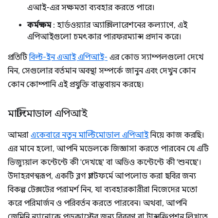
এআই-এর সক্ষমতা ব্যবহার করতে পারে।
কর্মক্ষম
: হার্ডওয়্যার অ্যাক্সিলারেশনের কল্যাণে, এই
এপিআইগুলো চমৎকার পারফরম্যান্স প্রদান করে।
প্রতিটি
বিল্ট-ইন এআই এপিআই-
এর কোড স্যাম্পলগুলো দেখে
নিন, সেগুলোর বর্তমান অবস্থা সম্পর্কে জানুন এবং দেখুন কোন
কোন কোম্পানি এই প্রযুক্তি বাস্তবায়ন করছে।
মাল্টিমোডাল এপিআই
আমরা
একেবারে নতুন মাল্টিমোডাল এপিআই
নিয়ে কাজ করছি।
এর মানে হলো, আপনি মডেলকে জিজ্ঞাসা করতে পারবেন যে এটি
ভিজ্যুয়াল কন্টেন্টে কী 'দেখছে' বা অডিও কন্টেন্টে কী 'শুনছে'।
উদাহরণস্বরূপ, একটি ব্লগ প্ল্যাটফর্মে আপলোড করা ছবির জন্য
বিকল্প টেক্সটের পরামর্শ নিন, যা ব্যবহারকারীরা নিজেদের মতো
করে পরিমার্জন ও পরিবর্তন করতে পারবেন। অথবা, আপনি
জেমিনি ন্যানোকে পডকাস্টের জন্য বিবরণ বা ট্রান্সক্রিপশন লিখতে