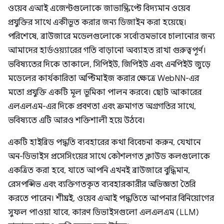
ওয়েব এআই এজেন্টগুলোকে জাভাস্ক্রিপ্টে বিদ্যমান ওয়েব
প্রযুক্তির সাথে একীভূত করার জন্য ডিজাইন করা হয়েছে।
পরিশেষে, ব্রাউজারে মডেলগুলোকে সর্বোত্তমভাবে চালানোর জন্য
আমাদের হার্ডওয়্যারের গতি বাড়ানো অব্যাহত রাখা গুরুত্বপূর্ণ।
ভবিষ্যতের দিকে তাকালে, সিপিইউ, জিপিইউ এবং এনপিইউ জুড়ে
মডেলের কার্যকারিতা অপ্টিমাইজ করার ক্ষেত্রে WebNN-এর
মতো প্রযুক্তি একটি মূল ভূমিকা পালন করবে। ছোট আকারের
এলএলএম-এর দিকে প্রবণতা এবং ক্রমাগত অগ্রগতির সাথে,
ভবিষ্যতে এটি আরও শক্তিশালী হয়ে উঠবে।
একটি হাইব্রিড পদ্ধতি ব্যবহারের কথা বিবেচনা করুন, যেখানে
অন-ডিভাইস প্রসেসিংয়ের সাথে কৌশলগত ক্লাউড কলগুলোকে
একত্রিত করা হবে, যাতে আপনি এখনই ব্রাউজারে বুদ্ধিমান,
রেসপন্সিভ এবং ব্যক্তিগতকৃত ব্যবহারকারীর অভিজ্ঞতা তৈরি
করতে পারেন। শীঘ্রই, ওয়েব এআই পদ্ধতিতে আপনার বিনিয়োগের
সুফল পাওয়া যাবে, কারণ ডিভাইসগুলো এলএলএম (LLM)