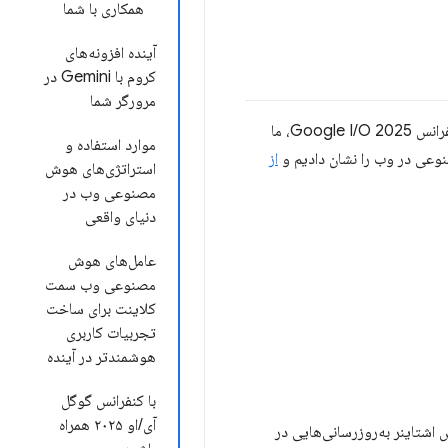
همکاری با شما
آینده افزونه‌های
کروم با Gemini در
مرورگر شما
هوش مصنوعی در حال تغییر نحوه‌ی ساخت وب‌سایت‌ها و برنامه‌های وب توسط توسعه‌دهندگان وب است. در کنفرانس Google I/O 2025، ما
موارد استفاده و
نوعی در وب را نشان دادیم و
از
استراتژی‌های هوش
مصنوعی وب در
دنیای واقعی
عامل‌های هوش
مصنوعی وب سمت
کلاینت برای ساخت
تجربیات کاربری
هوشمندتر در آینده
با کنفرانس گوگل
آی/او ۲۰۲۵ همراه
اشتاینر به‌روزرسانی‌هایی در