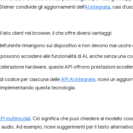
teiner condivide gli aggiornamenti dell'
AI integrata
, casi d'us
 lato client nel browser, il che offre diversi vantaggi:
li dell'utente rimangono sul dispositivo e non devono mai uscire
ni possono accedere alle funzionalità di AI, anche senza una c
accelerazione hardware, queste API offrono prestazioni eccellen
 di codice per ciascuna delle
API AI integrate
, ricevi un aggio
o implementando questa tecnologia.
PI multimodali
. Ciò significa che puoi chiedere al modello cosa
 audio. Ad esempio, ricevi suggerimenti per il testo alternativ