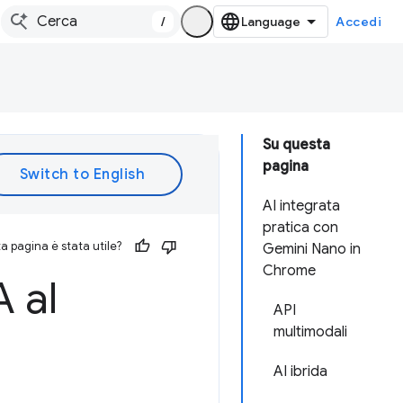
/
Accedi
Su questa
pagina
AI integrata
pratica con
 pagina è stata utile?
Gemini Nano in
Chrome
A al
API
multimodali
AI ibrida