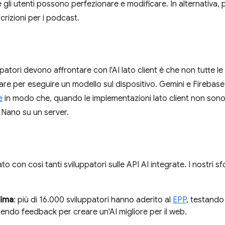
 gli utenti possono perfezionare e modificare. In alternativa
scrizioni per i podcast.
ppatori devono affrontare con l'AI lato client è che non tutte l
ware per eseguire un modello sul dispositivo. Gemini e Firebas
e
in modo che, quando le implementazioni lato client non sono 
i Nano su un server.
ato con così tanti sviluppatori sulle API AI integrate. I nostri s
rima
: più di 16.000 sviluppatori hanno aderito al
EPP
, testand
nendo feedback per creare un'AI migliore per il web.