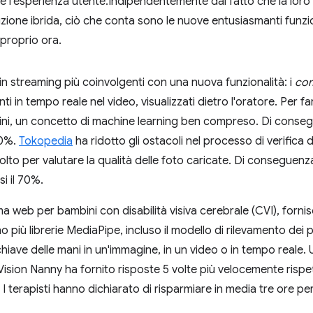
à e l'esperienza utente.Indipendentemente dal fatto che la loro s
luzione ibrida, ciò che conta sono le nuove entusiasmanti funzio
 proprio ora.
 in streaming più coinvolgenti con una nuova funzionalità: i
com
 in tempo reale nel video, visualizzati dietro l'oratore. Per farl
ni, un concetto di machine learning ben compreso. Di consegu
30%.
Tokopedia
ha ridotto gli ostacoli nel processo di verifica d
olto per valutare la qualità delle foto caricate. Di conseguenz
i il 70%.
a web per bambini con disabilità visiva cerebrale (CVI), fornisc
ano più librerie MediaPipe, incluso il modello di rilevamento dei p
chiave delle mani in un'immagine, in un video o in tempo reale.
sion Nanny ha fornito risposte 5 volte più velocemente rispetto
 I terapisti hanno dichiarato di risparmiare in media tre ore pe