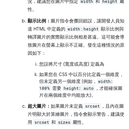
況，建議您在圖片中指定
width
和
height
屬
性。
顯示比例：
圖片指令會擲回錯誤，讓開發人員知
道 HTML 中定義的
width
:
height
顯示比例與
轉譯圖片的實際顯示比例相差甚遠。這可能會導
致圖片在螢幕上顯示不正確。發生這種情況的原
因如下：
您誤將尺寸 (寬度或高度) 定義為
如果您在 CSS 中以百分比定義一個維度，
但未定義另一個維度 (例如，
width:
100%
需要
height: auto
，才能確保圖
片在兩個維度中均能放大)。
超大圖片：
如果圖片未定義
srcset
，且內在圖
片明顯大於算繪圖片，指令會顯示警告，建議使
用
srcset
和
sizes
屬性。