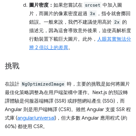
圖片密度：
如果您嘗試在
srcset
中加入圖
片，而圖片的像素密度超過
3x
，指令就會擲回
錯誤。一般來說，我們不建議使用高於
2x
的
描述元，因為這會導致意外後果，迫使高解析度
行動裝置下載巨大圖片。此外，
人眼其實無法分
辨 2 倍以上的差異
。
挑戰
在設計
NgOptimizedImage
時，主要的挑戰是如何將圖片
最佳化策略調整為在用戶端架構中運作。Next.js 的預設轉
譯體驗是伺服器端轉譯 (SSR) 或靜態網站產生 (SSG)，而
Angular 則是用戶端轉譯 (CSR)。雖然 Angular 支援 SSR 程
式庫 (
angular/universal
)，但大多數 Angular 應用程式 (約
60%) 都使用 CSR。