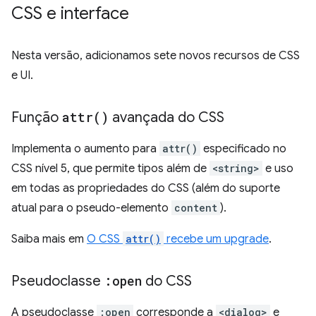
CSS e interface
Nesta versão, adicionamos sete novos recursos de CSS
e UI.
Função
attr(
)
avançada do CSS
Implementa o aumento para
attr()
especificado no
CSS nível 5, que permite tipos além de
<string>
e uso
em todas as propriedades do CSS (além do suporte
atual para o pseudo-elemento
content
).
Saiba mais em
O CSS
attr()
recebe um upgrade
.
Pseudoclasse
:open
do CSS
A pseudoclasse
:open
corresponde a
<dialog>
e