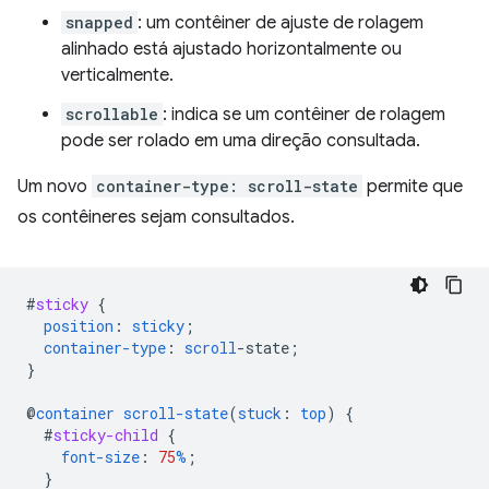
snapped
: um contêiner de ajuste de rolagem
alinhado está ajustado horizontalmente ou
verticalmente.
scrollable
: indica se um contêiner de rolagem
pode ser rolado em uma direção consultada.
Um novo
container-type: scroll-state
permite que
os contêineres sejam consultados.
#
sticky
{
position
:
sticky
;
container-type
:
scroll
-
state
;
}
@
container
scroll-state
(
stuck
:
top
)
{
#
sticky-child
{
font-size
:
75
%
;
}