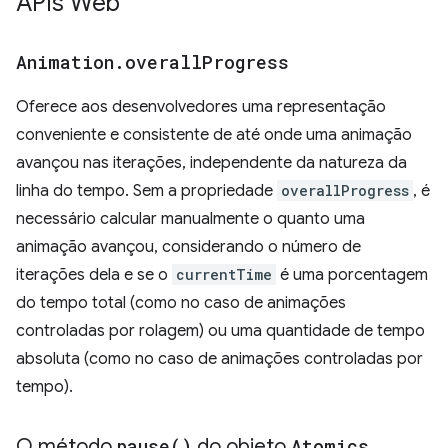
APIs Web
Animation
.
overall
Progress
Oferece aos desenvolvedores uma representação
conveniente e consistente de até onde uma animação
avançou nas iterações, independente da natureza da
linha do tempo. Sem a propriedade
overallProgress
, é
necessário calcular manualmente o quanto uma
animação avançou, considerando o número de
iterações dela e se o
currentTime
é uma porcentagem
do tempo total (como no caso de animações
controladas por rolagem) ou uma quantidade de tempo
absoluta (como no caso de animações controladas por
tempo).
O método
pause(
)
do objeto
Atomics