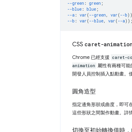
--green
:
green
;
--blue
:
blue
;
--a
:
var
(
--green
,
var
(
--b
)
--b
:
var
(
--blue
,
var
(
--a
))
CSS
caret-animatio
Chrome 已經支援
caret-c
animation
屬性有兩種可能
開發人員控制插入點動畫。
圓角造型
指定邊角形狀或曲度，即可
這些形狀之間製作動畫。詳
切換至初始轉換值時，