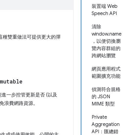
裝置端 Web
Speech API
清除
window.name
這種雙重做法可提供更大的彈
，以便切換瀏
覽內容群組的
跨網站瀏覽
網頁應用程式
範圍擴充功能
mutable
偵測符合規格
進一步控管更新是否 (以及
的 JSON
避免浪費網路資源。
MIME 類型
Private
Aggregation
API：匯總錯
的生成或使用效能。公開的主