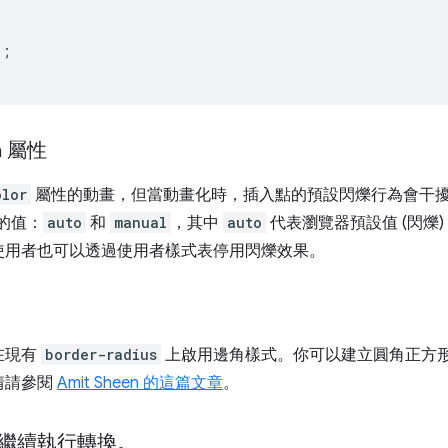
);
;
n
屬性
olor
屬性的動畫，但當動畫化時，插入點的預設閃爍行為會干擾
的值：
auto
和
manual
，其中
auto
代表瀏覽器預設值 (閃爍)
使用者也可以透過使用者樣式表停用閃爍效果。
在現有
border-radius
上啟用邊角樣式。你可以建立圓角正方
情請參閱
Amit Sheen 的這篇文章
。
繼續執行轉換。