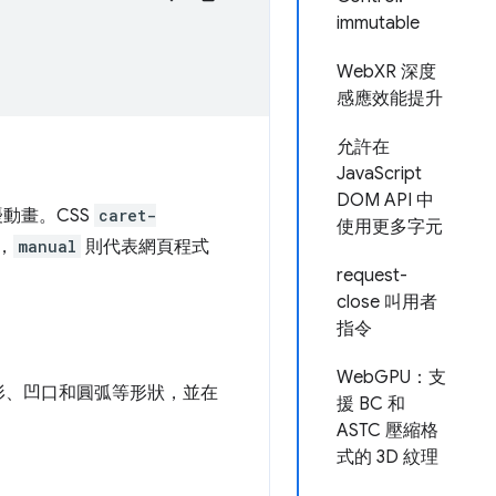
immutable
WebXR 深度
感應效能提升
允許在
JavaScript
DOM API 中
動畫。CSS
caret-
使用更多字元
，
manual
則代表網頁程式
request-
close 叫用者
指令
WebGPU：支
形、凹口和圓弧等形狀，並在
援 BC 和
ASTC 壓縮格
式的 3D 紋理