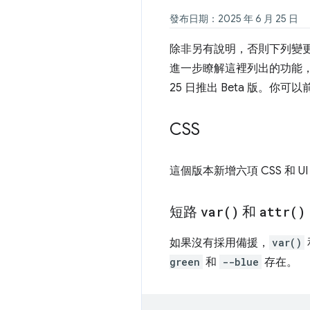
發布日期：2025 年 6 月 25 日
除非另有說明，否則下列變更適用於 A
進一步瞭解這裡列出的功能，請點選提
25 日推出 Beta 版。你可
CSS
這個版本新增六項 CSS 和 U
短路
var(
)
和
attr(
)
如果沒有採用備援，
var()
green
和
--blue
存在。