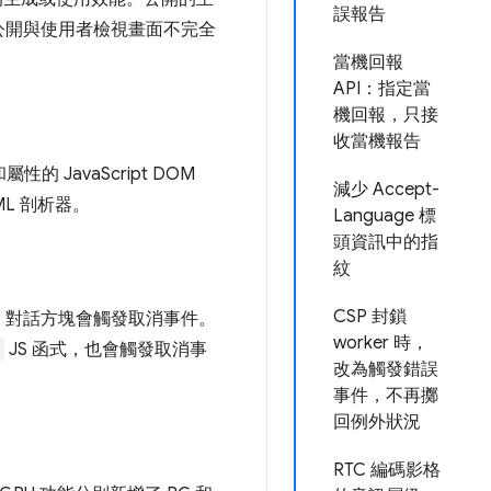
誤報告
公開與使用者檢視畫面不完全
當機回報
API：指定當
機回報，只接
收當機報告
JavaScript DOM
減少 Accept-
ML 剖析器。
Language 標
頭資訊中的指
紋
CSP 封鎖
，對話方塊會觸發取消事件。
worker 時，
JS 函式，也會觸發取消事
改為觸發錯誤
事件，不再擲
回例外狀況
RTC 編碼影格