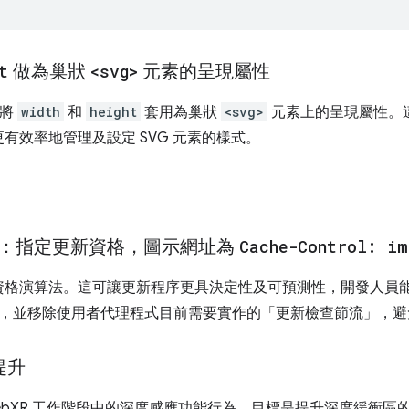
t
做為巢狀
<svg>
元素的呈現屬性
，將
width
和
height
套用為巢狀
<svg>
元素上的呈現屬性。
有效率地管理及設定 SVG 元素的樣式。
：指定更新資格，圖示網址為
Cache-Control: im
格演算法。這可讓更新程序更具決定性及可預測性，開發人員能
目，並移除使用者代理程式目前需要實作的「更新檢查節流」，
提升
ebXR 工作階段中的深度感應功能行為，目標是提升深度緩衝區