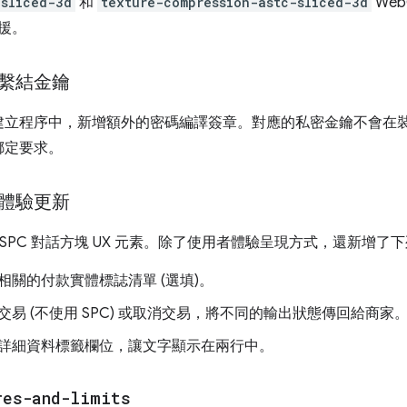
-sliced-3d
和
texture-compression-astc-sliced-3d
Web
支援。
繫結金鑰
建立程序中，新增額外的密碼編譯簽章。對應的私密金鑰不會在
綁定要求。
體驗更新
ome 的 SPC 對話方塊 UX 元素。除了使用者體驗呈現方式，還新增
關的付款實體標誌清單 (選填)。
易 (不使用 SPC) 或取消交易，將不同的輸出狀態傳回給商家
詳細資料標籤欄位，讓文字顯示在兩行中。
res-and-limits