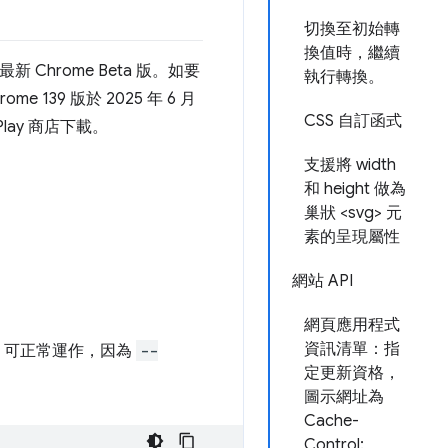
切換至初始轉
換值時，繼續
新 Chrome Beta 版。如要
執行轉換。
139 版於 2025 年 6 月
CSS 自訂函式
Play 商店下載。
支援將 width
和 height 做為
巢狀 <svg> 元
素的呈現屬性
網站 API
網頁應用程式
資訊清單：指
S 可正常運作，因為
--
定更新資格，
圖示網址為
Cache-
Control: