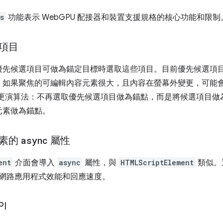
s
功能表示 WebGPU 配接器和裝置支援規格的核心功能和限制
項目
優先候選項目可做為錨定目標時選取這些項目。目前優先候選項
如果聚焦的可編輯內容元素很大，且內容在螢幕外變更，可能會
變更演算法：不再選取優先候選項目做為錨點，而是將候選項目做
元素做為錨點。
素的
async
屬性
ent
介面會導入
async
屬性，與
HTMLScriptElement
類似。
 的網路應用程式效能和回應速度。
PI