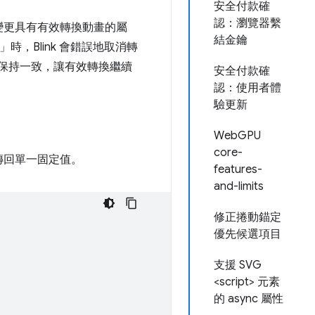
安全付款確
認：瀏覽器繫
變更具有有效轉換動畫的屬
結金鑰
，Blink 會錯誤地取消轉
ko 保持一致，讓有效轉換繼續
安全付款確
認：使用者體
驗更新
WebGPU
core-
傳回單一固定值。
features-
and-limits
修正捲動錨定
優先候選項目
支援 SVG
<script> 元素
的 async 屬性