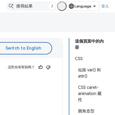
/
登入
這個頁面中的內
容
CSS
這對你有幫助嗎？
短路 var() 和
attr()
CSS caret-
animation 屬
性
圓角造型