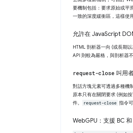
要機制包括：要求原始或平
一致的深度緩衝區，這樣使
允許在 Java
Script 
HTML 剖析器一向 (或長期
API 則較為嚴格，與剖析器不符
request-close
叫用
對話方塊元素可透過多種機
原本只有在關閉要求 (例如
件。
request-close
指令可
Web
GPU：支援 BC 和