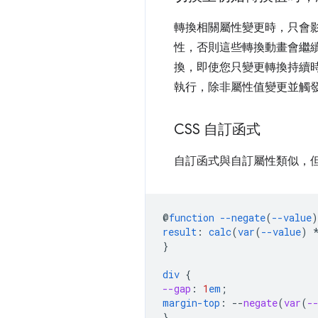
轉換相關屬性變更時，只會
性，否則這些轉換動畫會繼續使
換，即使您只變更轉換持續時間，
執行，除非屬性值變更並觸
CSS 自訂函式
自訂函式與自訂屬性類似，
@
function
--negate
(
--value
)
result
:
calc
(
var
(
--value
)
}
div
{
--gap
:
1
em
;
margin-top
:
--
negate
(
var
(
-
}