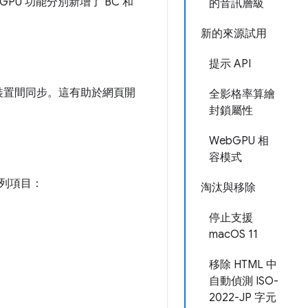
GPU 功能分別新增了 BC 和
的音訊層級
新的來源試用
提示 API
裝置間同步。這有助於網頁開
全影格率算繪
封鎖屬性
WebGPU 相
容模式
了下列項目：
淘汰與移除
停止支援
macOS 11
。
移除 HTML 中
自動偵測 ISO-
2022-JP 字元