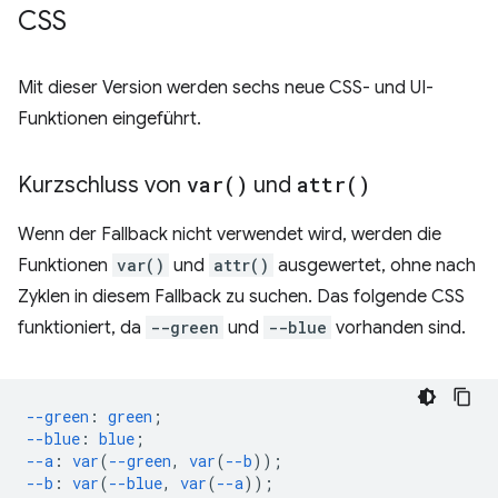
CSS
Mit dieser Version werden sechs neue CSS- und UI-
Funktionen eingeführt.
Kurzschluss von
var(
)
und
attr(
)
Wenn der Fallback nicht verwendet wird, werden die
Funktionen
var()
und
attr()
ausgewertet, ohne nach
Zyklen in diesem Fallback zu suchen. Das folgende CSS
funktioniert, da
--green
und
--blue
vorhanden sind.
--green
:
green
;
--blue
:
blue
;
--a
:
var
(
--green
,
var
(
--b
));
--b
:
var
(
--blue
,
var
(
--a
));