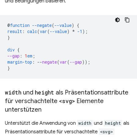
und Bedingungen basieren.
@
function
--negate
(
--value
)
{
result
:
calc
(
var
(
--value
)
*
-1
);
}
div
{
--gap
:
1
em
;
margin-top
:
--
negate
(
var
(
--gap
));
}
width
und
height
als Präsentationsattribute
für verschachtelte
<svg>
Elemente
unterstützen
Unterstützt die Anwendung von
width
und
height
als
Präsentationsattribute für verschachtelte
<svg>