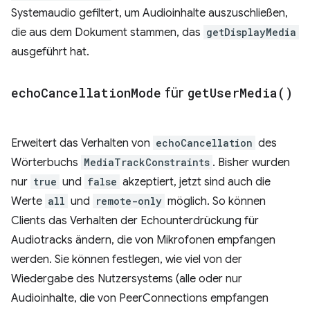
Systemaudio gefiltert, um Audioinhalte auszuschließen,
die aus dem Dokument stammen, das
getDisplayMedia
ausgeführt hat.
echo
Cancellation
Mode
für
get
User
Media(
)
Erweitert das Verhalten von
echoCancellation
des
Wörterbuchs
MediaTrackConstraints
. Bisher wurden
nur
true
und
false
akzeptiert, jetzt sind auch die
Werte
all
und
remote-only
möglich. So können
Clients das Verhalten der Echounterdrückung für
Audiotracks ändern, die von Mikrofonen empfangen
werden. Sie können festlegen, wie viel von der
Wiedergabe des Nutzersystems (alle oder nur
Audioinhalte, die von PeerConnections empfangen