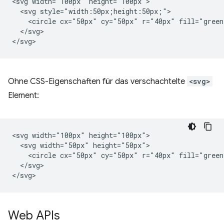
<svg width="100px" height="100px">

  <svg style="width:50px;height:50px;">

    <circle cx="50px" cy="50px" r="40px" fill="green"
  </svg>

Ohne CSS-Eigenschaften für das verschachtelte
<svg>
Element:
<svg width="100px" height="100px">

  <svg width="50px" height="50px">

    <circle cx="50px" cy="50px" r="40px" fill="green"
  </svg>

Web APIs