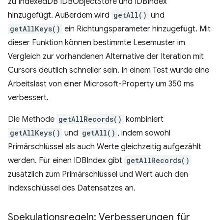
zu IndexedDB IDBObjectStore und IDBIndex
hinzugefügt. Außerdem wird
getAll()
und
getAllKeys()
ein Richtungsparameter hinzugefügt. Mit
dieser Funktion können bestimmte Lesemuster im
Vergleich zur vorhandenen Alternative der Iteration mit
Cursors deutlich schneller sein. In einem Test wurde eine
Arbeitslast von einer Microsoft-Property um 350 ms
verbessert.
Die Methode
getAllRecords()
kombiniert
getAllKeys()
und
getAll()
, indem sowohl
Primärschlüssel als auch Werte gleichzeitig aufgezählt
werden. Für einen IDBIndex gibt
getAllRecords()
zusätzlich zum Primärschlüssel und Wert auch den
Indexschlüssel des Datensatzes an.
Spekulationsregeln: Verbesserungen für