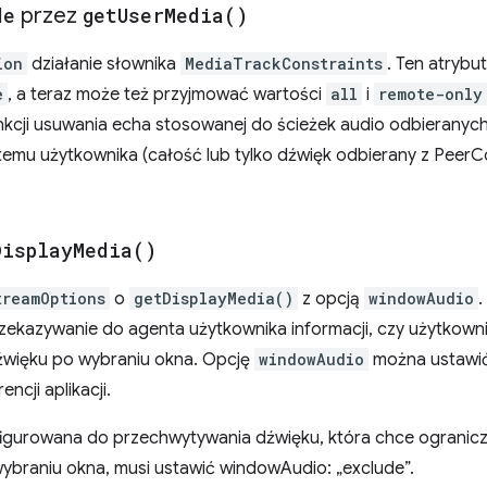
de
przez
get
User
Media(
)
ion
działanie słownika
MediaTrackConstraints
. Ten atrybu
e
, a teraz może też przyjmować wartości
all
i
remote-only
nkcji usuwania echa stosowanej do ścieżek audio odbieranych
temu użytkownika (całość lub tylko dźwięk odbierany z PeerC
Display
Media(
)
treamOptions
o
getDisplayMedia()
z opcją
windowAudio
.
zekazywanie do agenta użytkownika informacji, czy użytkown
źwięku po wybraniu okna. Opcję
windowAudio
można ustawić
ncji aplikacji.
nfigurowana do przechwytywania dźwięku, która chce ogranic
braniu okna, musi ustawić windowAudio: „exclude”.