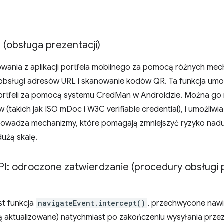
I (obsługa prezentacji)
owania z aplikacji portfela mobilnego za pomocą różnych mec
bsługi adresów URL i skanowanie kodów QR. Ta funkcja umoż
portfeli za pomocą systemu CredMan w Androidzie. Można go 
akich jak ISO mDoc i W3C verifiable credential), i umożliwia k
wprowadza mechanizmy, które pomagają zmniejszyć ryzyko na
użą skalę.
API: odroczone zatwierdzanie (procedury obsługi
st funkcja
navigateEvent.intercept()
, przechwycone nawi
 aktualizowane) natychmiast po zakończeniu wysyłania prze