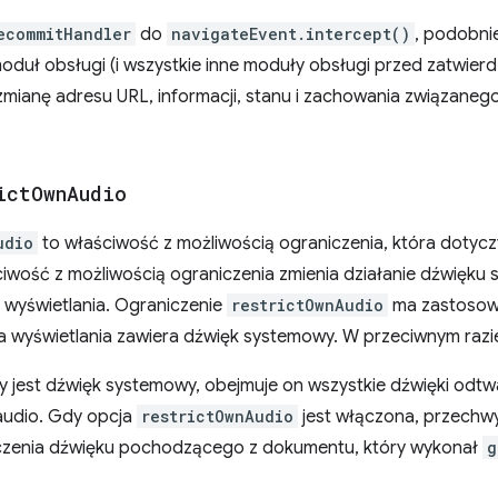
ecommitHandler
do
navigateEvent.intercept()
, podobni
oduł obsługi (i wszystkie inne moduły obsługi przed zatwier
zmianę adresu URL, informacji, stanu i zachowania związanego 
ict
Own
Audio
udio
to właściwość z możliwością ograniczenia, która dotyc
ściwość z możliwością ograniczenia zmienia działanie dźwięk
 wyświetlania. Ograniczenie
restrictOwnAudio
ma zastosowa
 wyświetlania zawiera dźwięk systemowy. W przeciwnym razi
y jest dźwięk systemowy, obejmuje on wszystkie dźwięki odt
audio. Gdy opcja
restrictOwnAudio
jest włączona, przechw
luczenia dźwięku pochodzącego z dokumentu, który wykonał
g