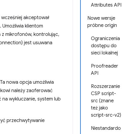
Attributes API
t wcześniej akceptował
Nowe wersje
próbne origin
. Umożliwia klientom
 z mikrofonów, kontrolując,
Ograniczenia
onnection) jest usuwana
dostępu do
sieci lokalnej
Proofreader
API
 Ta nowa opcja umożliwia
Rozszerzanie
ikowi należy zaoferować
CSP script-
 na wykluczanie, system lub
src (znane
też jako
script-src-v2)
zyć przechwytywanie
Niestandardo