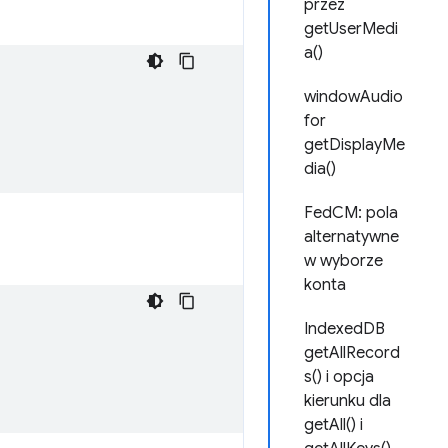
przez
getUserMedi
a()
windowAudio
for
getDisplayMe
dia()
FedCM: pola
alternatywne
w wyborze
konta
IndexedDB
getAllRecord
s() i opcja
kierunku dla
getAll() i