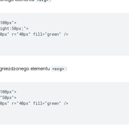
100px">

ight:50px;">

0px" r="40px" fill="green" />

agnieżdżonego elementu
<svg>
:
100px">

"50px">

0px" r="40px" fill="green" />
