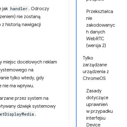
e jak
handler
. Odroczy
Przekształca
dzeniem) nie zostaną
nie
z historią nawigacji
zakodowanyc
h danych
WebRTC
(wersja 2)
Tylko
zy miejsc docelowych reklam
zarządzane
u systemowego na
urządzenia z
nie tylko wtedy, gdy
ChromeOS
e nie ma wpływu.
Zasady
dotyczące
warzane przez system na
uprawnień
ytywany dźwięk systemowy
w przypadku
etDisplayMedia
.
interfejsu
Device