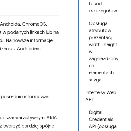
found
i szczegółów
Obsługa
na Androida, ChromeOS,
atrybutów
z w podanych linkach lub na
prezentacji
oku. Najnowsze informacje
width i height
dzeniu z Androidem.
w
zagnieżdżony
ch
elementach
<svg>
Interfejsy Web
ezpośrednio informować
API
Digital
 obszarami aktywnymi ARIA
Credentials
z tworzyć bardziej spójne
API (obsługa