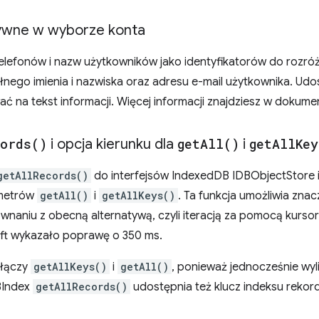
tywne w wyborze konta
efonów i nazw użytkowników jako identyfikatorów do rozróżn
łnego imienia i nazwiska oraz adresu e-mail użytkownika. Ud
 na tekst informacji. Więcej informacji znajdziesz w dokumen
ords(
)
i opcja kierunku dla
get
All(
)
i
get
All
Key
getAllRecords()
do interfejsów IndexedDB IDBObjectStore i
ametrów
getAll()
i
getAllKeys()
. Ta funkcja umożliwia zna
naniu z obecną alternatywą, czyli iteracją za pomocą kurso
oft wykazało poprawę o 350 ms.
łączy
getAllKeys()
i
getAll()
, ponieważ jednocześnie wy
BIndex
getAllRecords()
udostępnia też klucz indeksu rekor