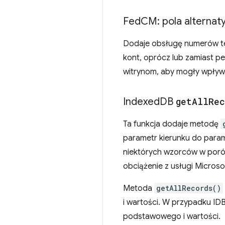
Fed
CM: pola alterna
Dodaje obsługę numerów tel
kont, oprócz lub zamiast pe
witrynom, aby mogły wpływać
Indexed
DB
get
All
Rec
Ta funkcja dodaje metodę
parametr kierunku do par
niektórych wzorców w porów
obciążenie z usługi Micros
Metoda
getAllRecords()
i wartości. W przypadku ID
podstawowego i wartości.