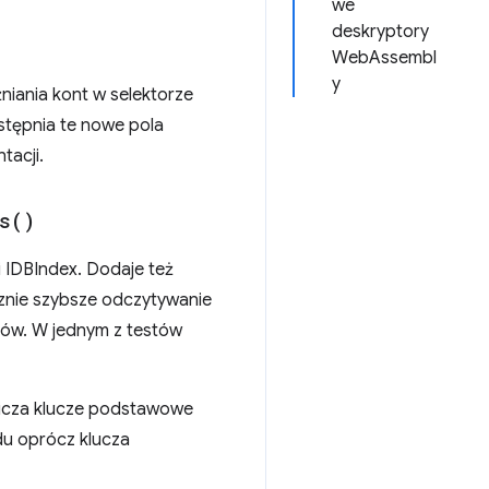
we
deskryptory
WebAssembl
y
iania kont w selektorze
ostępnia te nowe pola
tacji.
s(
)
 IDBIndex. Dodaje też
cznie szybsze odczytywanie
rów. W jednym z testów
licza klucze podstawowe
du oprócz klucza