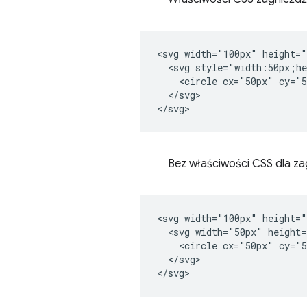
<svg width="100px" height="
  <svg style="width:50px;he
    <circle cx="50px" cy="5
  </svg>

Bez właściwości CSS dla z
<svg width="100px" height="
  <svg width="50px" height=
    <circle cx="50px" cy="5
  </svg>
