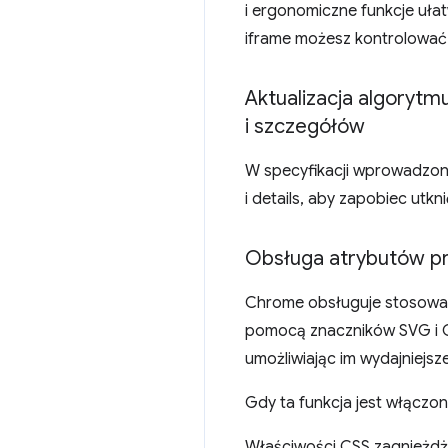
i ergonomiczne funkcje uła
iframe możesz kontrolowa
Aktualizacja algoryt
i szczegółów
W specyfikacji wprowadzono
i details, aby zapobiec utk
Obsługa atrybutów pr
Chrome obsługuje stosowan
pomocą znaczników SVG i C
umożliwiając im wydajniejs
Gdy ta funkcja jest włączo
Właściwości CSS zagnieżd