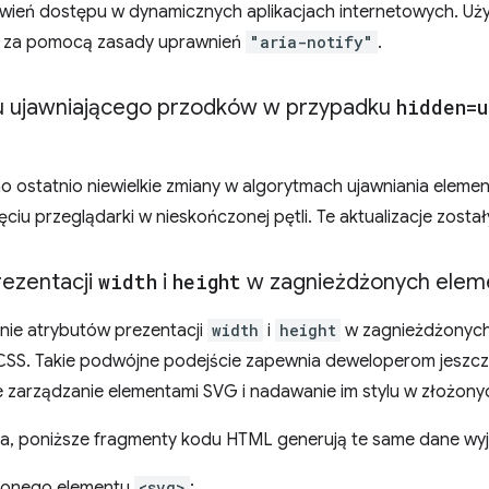
twień dostępu w dynamicznych aplikacjach internetowych. Użyc
ć za pomocą zasady uprawnień
"aria-notify"
.
mu ujawniającego przodków w przypadku
hidden=u
 ostatnio niewielkie zmiany w algorytmach ujawniania eleme
nięciu przeglądarki w nieskończonej pętli. Te aktualizacje zos
ezentacji
width
i
height
w zagnieżdżonych ele
ie atrybutów prezentacji
width
i
height
w zagnieżdżonyc
SS. Takie podwójne podejście zapewnia deweloperom jeszcze
ze zarządzanie elementami SVG i nadawanie im stylu w złożony
na, poniższe fragmenty kodu HTML generują te same dane wy
żonego elementu
<svg>
: