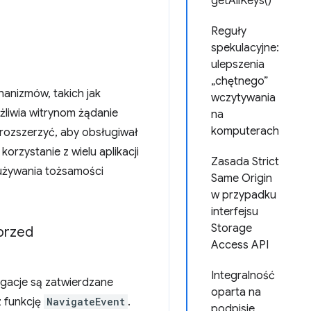
getAllKeys()
Reguły
spekulacyjne:
ulepszenia
„chętnego”
hanizmów, takich jak
wczytywania
liwia witrynom żądanie
na
komputerach
rozszerzyć, aby obsługiwał
orzystanie z wielu aplikacji
Zasada Strict
dużywania tożsamości
Same Origin
w przypadku
interfejsu
Storage
 przed
Access API
Integralność
gacje są zatwierdzane
oparta na
z funkcję
NavigateEvent
.
podpisie