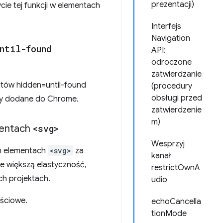
prezentacji)
ie tej funkcji w elementach
Interfejs
Navigation
ntil-found
API:
odroczone
zatwierdzanie
ntów hidden=until-found
(procedury
obsługi przed
tały dodane do Chrome.
zatwierdzenie
m)
mentach
<svg>
Wesprzyj
h elementach
<svg>
za
kanał
 większą elastyczność,
restrictOwnA
ch projektach.
udio
jściowe.
echoCancella
tionMode