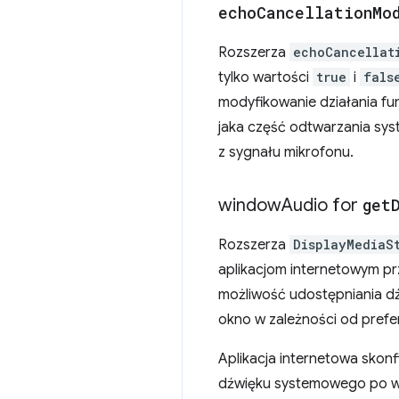
echo
Cancellation
Mo
Rozszerza
echoCancellat
tylko wartości
true
i
fals
modyfikowanie działania fu
jaka część odtwarzania sys
z sygnału mikrofonu.
window
Audio for
get
Rozszerza
DisplayMediaS
aplikacjom internetowym pr
możliwość udostępniania d
okno w zależności od prefere
Aplikacja internetowa sko
dźwięku systemowego po wy