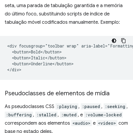
seta, uma parada de tabulação garantida e a memória
do último foco, substituindo scripts de índice de
tabulação móvel codificados manualmente. Exemplo:
<div focusgroup="toolbar wrap" aria-label="Formatting
  <button>Bold</button>

  <button>Italic</button>

  <button>Underline</button>

Pseudoclasses de elementos de mídia
As pseudoclasses CSS
:playing
,
:paused
,
:seeking
,
:buffering
,
:stalled
,
:muted
, e
:volume-locked
correspondem aos elementos
<audio>
e
<video>
com
base no estado deles.