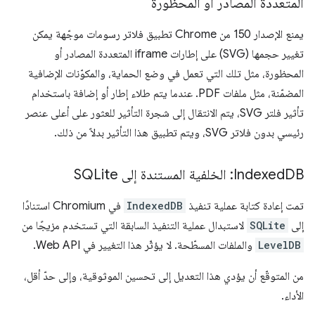
المتعددة المصادر أو المحظورة
يمنع الإصدار 150 من Chrome تطبيق فلاتر رسومات موجّهة يمكن
تغيير حجمها (SVG) على إطارات iframe المتعددة المصادر أو
المحظورة، مثل تلك التي تعمل في وضع الحماية، والمكوّنات الإضافية
المضمّنة، مثل ملفات PDF. عندما يتم طلاء إطار أو إضافة باستخدام
تأثير فلتر SVG، يتم الانتقال إلى شجرة التأثير للعثور على أعلى عنصر
رئيسي بدون فلاتر SVG، ويتم تطبيق هذا التأثير بدلاً من ذلك.
DB: الخلفية المستندة إلى SQLite
‫Indexed
تمت إعادة كتابة عملية تنفيذ
IndexedDB
في Chromium استنادًا
إلى
SQLite
لاستبدال عملية التنفيذ السابقة التي تستخدم مزيجًا من
LevelDB
والملفات المسطّحة. لا يؤثّر هذا التغيير في Web API.
من المتوقّع أن يؤدي هذا التعديل إلى تحسين الموثوقية، وإلى حدّ أقل،
الأداء.