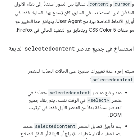
و
cursor
و
content
، تلقائيًا بين الصور استنادًا إلى نظام الألوان
المفضّل لدى المستخدم. في السابق، كان يُسمح بهذا السلوك فقط في
أوراق الأنماط الخاصة ببرنامج User Agent. يتوافق هذا التغيير مع
مواصفات CSS Color 5 ويتطابق مع التنفيذ الحالي في Firefox.
استنساخ في جميع عناصر
selectedcontent
التابعة
سيتم إجراء عدة تغييرات صغيرة على الحالات الحدّية للعنصر
:
selectedcontent
عند وضع عناصر
selectedcontent
متعدّدة في
عنصر
<select>
في الوقت نفسه، يتم إبقاء جميع
العناصر محدّثة بدلاً من العنصر الأول فقط في ترتيب
DOM.
يتم تأجيل تعديل العنصر
selectedcontent
عندما
يتم تشغيله أثناء خطوات الإدراج أو الإزالة أو النقل لإصلاح