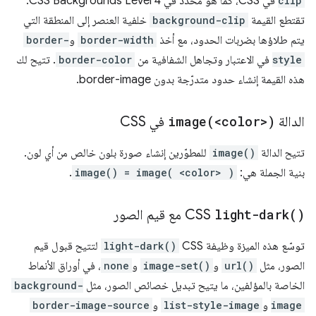
clip
في CSS، كما هو محدّد في CSS Backgrounds Level 4.
تقتطع القيمة
background-clip
خلفية العنصر إلى المنطقة التي
يتم طلاؤها بضربات الحدود، مع أخذ
border-width
و
border-
style
في الاعتبار وتجاهل الشفافية من
border-color
. تتيح لك
هذه القيمة إنشاء حدود متدرّجة بدون border-image.
الدالة
<color>)
image(
في CSS
تتيح الدالة
image()
للمطوّرين إنشاء صورة بلون خالص من أي لون.
بنية الجملة هي:
image() = image( <color> )
.
)
light-dark(
CSS مع قيم الصور
توسّع هذه الميزة وظيفة CSS
light-dark()
لتتيح قبول قيم
الصور، مثل
url()
و
image-set()
و
none
، في أوراق الأنماط
الخاصة بالمؤلفين، ما يتيح تبديل خصائص الصور، مثل
background-
image
و
list-style-image
و
border-image-source