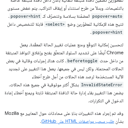
للمطوّرين تضمين نافذة منبثقة تلقائية بأمان داخل نافذة منبثقة خاصة
بالتلميحات. وبدلاً من طرح استثناء أو إيقاف التراكب، يتم خفض مستوى
popover=auto
المضمّنة بسلاسة وتتصرّف كـ
popover=hint
.
تتيح هذه الإمكانية للمطوّرين وضع
<select>
قابلة للتخصيص داخل
.
popover=hint
لتحسين إمكانية التوقّع ومنع عمليات تغيير الحالة المعقّدة، يعمل
Chrome أيضًا على تشديد السلوك المتعلّق بفتح وإغلاق النوافذ المنبثقة
من داخل حدث
beforetoggle
. كانت هناك إجراءات وقائية في بعض
الحالات المحتملة، ولكن ليس في جميعها. يعمل هذا التغيير على تجديد
الآلية المستخدَمة لرصد هذه الحالات من أجل طرح أخطاء
InvalidStateError
بشكل أكثر موثوقية في جميع هذه الحالات.
يضمن هذا التغيير بقاء إدارة حالة النافذة المنبثقة ثابتة ويمنع أخطاء إعادة
الدخول في التكرارات.
وقد تم إجراء هذه التغييرات بناءً على محادثات حول المعايير مع Mozilla
بشأن
طلب سحب مواصفات HTML على GitHub
.