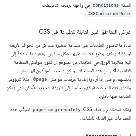
السمة
conditions
في واجهة برمجة التطبيقات
.
CSSContainerRule
عرض المناطق غير القابلة للطباعة في CSS
عادةً ما تحتوي الطابعات على مساحة صغيرة عند كل من الحواف الأربعة
لورقة لا يمكنها وضع علامات عليها بشكل موثوق، ويعود ذلك عادةً إلى
آلية معالجة الورق في الطابعة. من المتوقّع أن تكون هوامش الصفحة
التلقائية أكبر من هذه المساحات، ولكن إذا حدّد المؤلّفون الهوامش
بأنفسهم، وحتى إذا أرادوا إضافة مربّعات هوامش
@page
، مثلاً للرؤوس
والتذييلات المخصّصة، فهم بحاجة إلى طريقة لتحديد الأماكن التي يمكن
الطباعة فيها بأمان.
يمكن استخدام واصف CSS
page-margin-safety
لتجنُّب هذه
المساحات غير القابلة للطباعة.