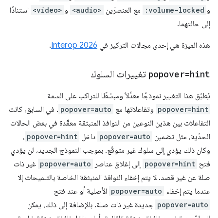
و
:volume-locked
مع العنصرَين
<audio>
و
<video>
استنادًا
إلى حالتهما.
هذه الميزة هي إحدى مجالات التركيز في
Interop 2026
.
popover=hint
تغييرات السلوك
يُطبّق هذا التغيير نموذجًا معدَّلاً ومبسّطًا للتراكب على السمة
popover=hint
وتفاعلاتها مع
popover=auto
. في السابق، كانت
التفاعلات بين هذين النوعين من النوافذ المنبثقة معقّدة في بعض الحالات
الحدّية، مثل تضمين
popover=auto
داخل
popover=hint
،
وكان ذلك يؤدي إلى سلوك غير متوقّع. بموجب النموذج الجديد، لن يؤدي
فتح
popover=hint
إلى إغلاق عناصر
popover=auto
غير ذات
صلة عن غير قصد. لا يتم إخفاء النوافذ المنبثقة الخاصة بالتلميحات إلا
عندما يتم إخفاء
popover=auto
الأصلية أو عند فتح
popover=auto
جديدة غير ذات صلة. بالإضافة إلى ذلك، يمكن