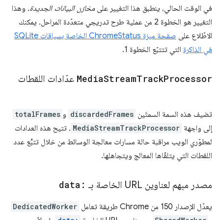
في الوقت الحالي، ينطبق هذا التغيير على
مخازن البيانات الجديدة
. وهذا
التغيير هو الخطوة 2 من عملية طرح تدريجي متعدّدة المراحل. يمكنك
الاطّلاع على
صفحة ميزة ChromeStatus الخاصة بسياقات SQLite
في الذاكرة
التي تتتبّع الخطوة 1.
Processor
Track
Stream
Media
عدّادات اللقطات
تضيف هذه السمة السمتَين
discardedFrames
و
totalFrames
إلى واجهة
MediaStreamTrackProcessor
. تتيح هذه العدادات
لمطوّري الويب مراقبة حالة مسارات معالجة الوسائط من خلال تتبُّع عدد
اللقطات التي يتلقّاها المعالج ويتجاهلها.
مصدر مبهم لعناوين URL الخاصة بـ
data:
يعدّل الإصدار 150 من Chrome طريقة تعامل
DedicatedWorker