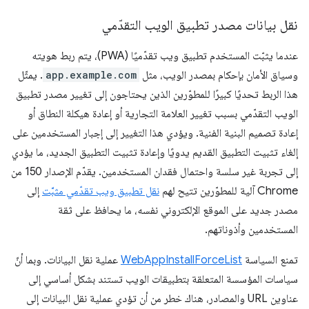
نقل بيانات مصدر تطبيق الويب التقدّمي
عندما يثبّت المستخدم تطبيق ويب تقدّميًا (PWA)، يتم ربط هويته
وسياق الأمان بإحكام بمصدر الويب، مثل
app.example.com
. يمثّل
هذا الربط تحديًا كبيرًا للمطوّرين الذين يحتاجون إلى تغيير مصدر تطبيق
الويب التقدّمي بسبب تغيير العلامة التجارية أو إعادة هيكلة النطاق أو
إعادة تصميم البنية الفنية. ويؤدي هذا التغيير إلى إجبار المستخدمين على
إلغاء تثبيت التطبيق القديم يدويًا وإعادة تثبيت التطبيق الجديد، ما يؤدي
إلى تجربة غير سلسة واحتمال فقدان المستخدمين. يقدّم الإصدار 150 من
Chrome آلية للمطوّرين تتيح لهم
نقل تطبيق ويب تقدّمي مثبَّت
إلى
مصدر جديد على الموقع الإلكتروني نفسه، ما يحافظ على ثقة
المستخدمين وأذوناتهم.
تمنع السياسة
WebAppInstallForceList
عملية نقل البيانات. وبما أنّ
سياسات المؤسسة المتعلقة بتطبيقات الويب تستند بشكل أساسي إلى
عناوين URL والمصادر، هناك خطر من أن تؤدي عملية نقل البيانات إلى