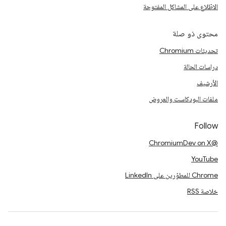
الاطّلاع على المشاكل المفتوحة
محتوى ذو صلة
تحديثات Chromium
دراسات الحالة
الأرشيف
ملفات البودكاست والعروض
Follow
@ChromiumDev on X
YouTube
Chrome للمطوّرين على LinkedIn
خلاصة RSS