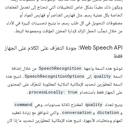
ويكون ذلك مفيدًا بشكل خاص للتطبيقات التي تحتاج إلى تعديل المَعلمات
الخاصة بكل عملية رسم، مثل فهارس العناصر أو فهارس المواد أو
مصفوفات التحويل في كل طلب رسم، ما يتيح تحسينات كبيرة في الأداء
من خلال تجنُّب الحمل الزائد لإدارة المخزن المؤقت ومجموعة الربط.
Web Speech API: جودة التعرّف على الكلام على الجهاز
فقط
توسّع هذه السمة واجهة
SpeechRecognition
من خلال إضافة
السمة
quality
إلى
SpeechRecognitionOptions
. تتيح هذه
السمة للمطوّرين تحديد الإمكانية الدلالية المطلوبة للتعرّف على المحتوى
على الجهاز فقط باستخدام
processLocally: true
.
يتيح تعداد
quality
المقترَح ثلاثة مستويات، وهي
command
و
dictation
و
conversation
، والتي تتوافق مع زيادة تعقيد
المهام ومتطلبات الأجهزة. تتيح هذه الإمكانية للمطوّرين تحديد ما إذا كان