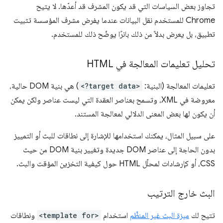
تجاوز بعض السياسات التي قد يكون المشرف قد أعدّها. لا يتيح
Chrome للمستخدم نقل البيانات عندما يفرض مشرف المؤسسة تثبيت
تطبيق، بل يعرض بدلاً من ذلك بانرًا يوضّح ذلك للمستخدم.
تحليل تعليمات المعالجة في HTML
تعليمات المعالجة (البنية:
<?target data>
) هي بنية DOM حالية،
معروضة في XML، وتسمح بعناصر العقدة التي ليست عناصر ولكن يمكن
أن يكون لها بعض المعنى الدلالي لمعالجة المستند.
على سبيل المثال، يمكنك استخدامها للإشارة إلى نطاقات للبث أو التمييز
بدون الحاجة إلى عناصر DOM جديدة وتغيير بنية DOM من حيث
CSS، أو كإرشادات لمحلّل HTML حول كيفية التخزين المؤقت والبث.
البث خارج الترتيب
تتيح لك
ميزة البث غير المنظَّم
استخدام
<template for>
ونطاقات