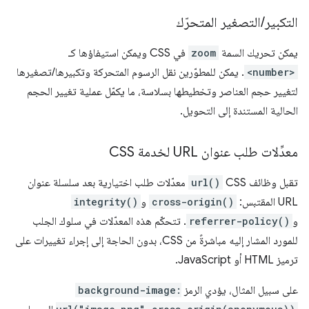
التكبير
/
التصغير المتحرّك
يمكن تحريك السمة
zoom
في CSS ويمكن استيفاؤها كـ
<number>
. يمكن للمطوّرين نقل الرسوم المتحركة وتكبيرها/تصغيرها
لتغيير حجم العناصر وتخطيطها بسلاسة، ما يكمّل عملية تغيير الحجم
الحالية المستندة إلى التحويل.
معدِّلات طلب عنوان URL لخدمة CSS
تقبل وظائف CSS
url()
معدّلات طلب اختيارية بعد سلسلة عنوان
URL المقتبس:
cross-origin()
و
integrity()
و
referrer-policy()
. تتحكّم هذه المعدّلات في سلوك الجلب
للمورد المشار إليه مباشرةً من CSS، بدون الحاجة إلى إجراء تغييرات على
ترميز HTML أو JavaScript.
على سبيل المثال، يؤدي الرمز
background-image: