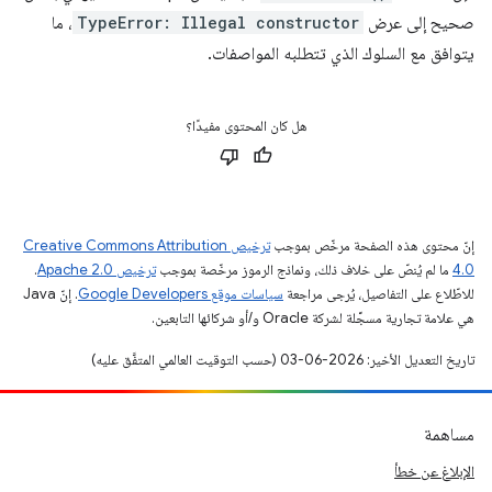
صحيح إلى عرض
TypeError: Illegal constructor
، ما
يتوافق مع السلوك الذي تتطلبه المواصفات.
هل كان المحتوى مفيدًا؟
إنّ محتوى هذه الصفحة مرخّص بموجب
ترخيص Creative Commons Attribution
4.0‏
ما لم يُنصّ على خلاف ذلك، ونماذج الرموز مرخّصة بموجب
ترخيص Apache 2.0‏
.
للاطّلاع على التفاصيل، يُرجى مراجعة
سياسات موقع Google Developers‏
. إنّ Java
هي علامة تجارية مسجَّلة لشركة Oracle و/أو شركائها التابعين.
تاريخ التعديل الأخير: 2026-06-03 (حسب التوقيت العالمي المتفَّق عليه)
مساهمة
الإبلاغ عن خطأ