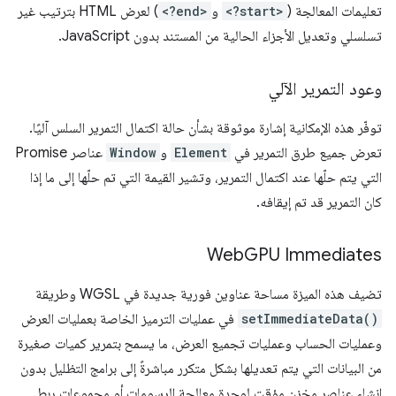
تعليمات المعالجة (
<?start>
و
<?end>
) لعرض HTML بترتيب غير
تسلسلي وتعديل الأجزاء الحالية من المستند بدون JavaScript.
وعود التمرير الآلي
توفّر هذه الإمكانية إشارة موثوقة بشأن حالة اكتمال التمرير السلس آليًا.
تعرض جميع طرق التمرير في
Element
و
Window
عناصر Promise
التي يتم حلّها عند اكتمال التمرير، وتشير القيمة التي تم حلّها إلى ما إذا
كان التمرير قد تم إيقافه.
Web
GPU Immediates
تضيف هذه الميزة مساحة عناوين فورية جديدة في WGSL وطريقة
setImmediateData()
في عمليات الترميز الخاصة بعمليات العرض
وعمليات الحساب وعمليات تجميع العرض، ما يسمح بتمرير كميات صغيرة
من البيانات التي يتم تعديلها بشكل متكرر مباشرةً إلى برامج التظليل بدون
إنشاء عناصر مخزن مؤقت لوحدة معالجة الرسومات أو مجموعات ربط.