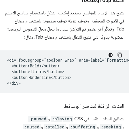
السمة
focusgroup
يتيح هذا الإعداد للمؤلفين تحديد إمكانية التنقّل باستخدام مفاتيح الأسهم
في الأدوات المجمّعة، وتوفير نقطة توقّف مضمونة باستخدام مفتاح
Tab، وتذكُّر آخر عنصر تم التركيز عليه، ما يحلّ محلّ النصوص البرمجية
المكتوبة يدويًا التي تتيح التنقّل باستخدام مفتاح Tab. مثال:
<div focusgroup="toolbar wrap" aria-label="Formatting
  <button>Bold</button>

  <button>Italic</button>

  <button>Underline</button>

الفئات الزائفة لعناصر الوسائط
تتطابق الفئات الزائفة في CSS
:playing
و
:paused
و
:seeking
و
:buffering
و
:stalled
و
:muted