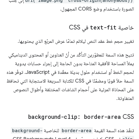
url("image.png" cross-origin(anonymous))
إلى جلب
الصورة باستخدام وضع CORS المجهول.
خاصية
text-fit
في CSS
تغيير حجم خط عقد النص ليلائم تمامًا عرض المربّع الذي يحتويها.
تتيح هذه السمة للمطوّرين التأكّد من أنّ العناوين أو المحتوى الديناميكي
يملأ المساحة الأفقية المتاحة بدون الحاجة إلى إجراء حسابات يدوية
لحجم الخط أو استخدام حلول بديلة معقّدة في JavaScript. توفّر هذه
السمة حلاً قويًا ومضمّنًا في CSS للكتابة السريعة الاستجابة التي تحافظ
على المحاذاة المرئية على أحجام الشاشات المختلفة وأطوال النصوص
المتفاوتة.
background-clip: border-area
CSS
تنفّذ هذه السمة القيمة
border-area
للخاصية
background-