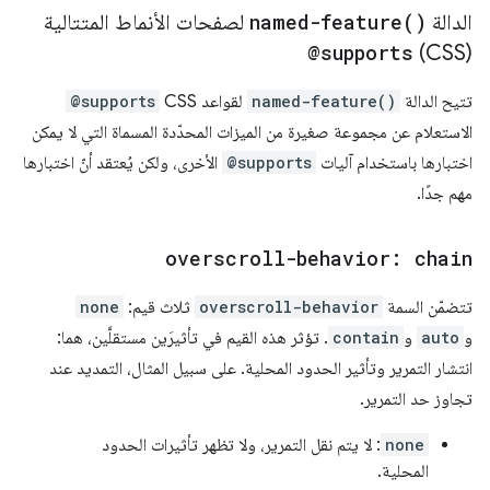
الدالة
)
named-feature(
لصفحات الأنماط المتتالية
@supports
(CSS)
تتيح الدالة
named-feature()
لقواعد CSS
@supports
الاستعلام عن مجموعة صغيرة من الميزات المحدّدة المسماة التي لا يمكن
اختبارها باستخدام آليات
@supports
الأخرى، ولكن يُعتقد أنّ اختبارها
مهم جدًا.
overscroll-behavior: chain
تتضمّن السمة
overscroll-behavior
ثلاث قيم:
none
و
auto
و
contain
. تؤثر هذه القيم في تأثيرَين مستقلَّين، هما:
انتشار التمرير وتأثير الحدود المحلية. على سبيل المثال، التمديد عند
تجاوز حد التمرير.
none
: لا يتم نقل التمرير، ولا تظهر تأثيرات الحدود
المحلية.