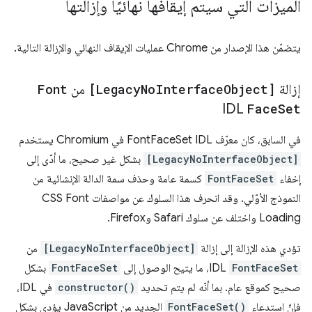
الميزات التي سيتم إيقافها نهائيًا وإزالتها
يتضمّن هذا الإصدار من Chrome عمليات الإيقاف النهائي والإزالة التالية.
إزالة
Object]
Interface
No
[Legacy
من
Font
IDL
Face
Set
في السابق، كان معرّف FontFaceSet IDL في Chromium يستخدم
[LegacyNoInterfaceObject]
بشكل غير صحيح، ما أدّى إلى
إخفاء
FontFaceSet
كسمة عامة وحذف سمة الدالة الإنشائية من
النموذج الأوّلي. وقد انحرف هذا السلوك عن مواصفات CSS Font
Loading واختلف عن سلوك Safari وFirefox.
تؤدي هذه الإزالة إلى إزالة
[LegacyNoInterfaceObject]
من
FontFaceSet
IDL، ما يتيح الوصول إلى
FontFaceSet
بشكل
صحيح كموقع عام. بما أنّه لم يتم تحديد
constructor()
في IDL،
فإنّ استدعاء
FontFaceSet()
الجديد من JavaScript يؤدي بشكل