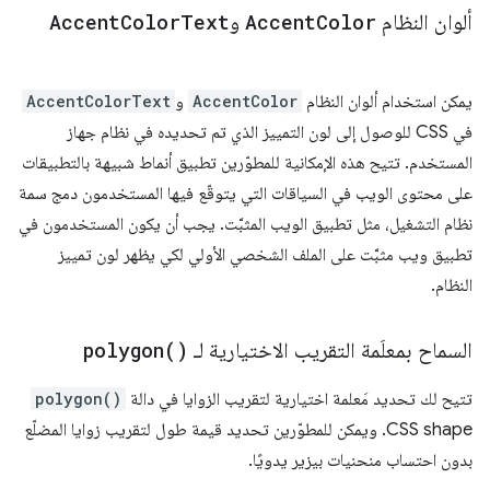
ألوان النظام
Color
Accent
و
Text
Color
Accent
يمكن استخدام ألوان النظام
AccentColor
و
AccentColorText
في CSS للوصول إلى لون التمييز الذي تم تحديده في نظام جهاز
المستخدم. تتيح هذه الإمكانية للمطوّرين تطبيق أنماط شبيهة بالتطبيقات
على محتوى الويب في السياقات التي يتوقّع فيها المستخدمون دمج سمة
نظام التشغيل، مثل تطبيق الويب المثبَّت. يجب أن يكون المستخدمون في
تطبيق ويب مثبَّت على الملف الشخصي الأولي لكي يظهر لون تمييز
النظام.
السماح بمعلَمة التقريب الاختيارية لـ
)
polygon(
تتيح لك تحديد مَعلمة اختيارية لتقريب الزوايا في دالة
polygon()
CSS shape. ويمكن للمطوّرين تحديد قيمة طول لتقريب زوايا المضلّع
بدون احتساب منحنيات بيزير يدويًا.