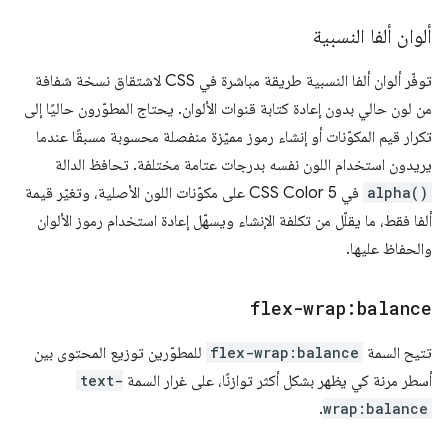
ألوان ألفا النسبية
توفّر ألوان ألفا النسبية طريقة مباشرة في CSS لاشتقاق نسخة شفافة
من لون حالي بدون إعادة كتابة قنوات الألوان. يحتاج المطوّرون حاليًا إلى
تكرار قيم المكوّنات أو إنشاء رموز مميّزة منفصلة محسوبة مسبقًا عندما
يريدون استخدام اللون نفسه بدرجات عتامة مختلفة. تحافظ الدالة
alpha()
في CSS Color 5 على مكوّنات اللون الأصلية، وتغيّر قيمة
ألفا فقط، ما يقلّل من تكلفة الإنشاء ويسهّل إعادة استخدام رموز الألوان
والحفاظ عليها.
flex-wrap:balance
تتيح السمة
flex-wrap:balance
للمطوّرين توزيع المحتوى بين
أسطر مرنة كي يظهر بشكل أكثر توازنًا، على غرار السمة
text-
.
wrap:balance