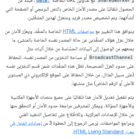
و
SharedWorker
مع عناوين URL الخاصة
data:
. فبدلاً من
الحصول تلقائيًا على مصدر الأمان الخاص بالنص البرمجي أو الصفحة التي
أنشأتهما، يتم تخصيص مصدر فريد ومنعزل لهذين المشغّلين.
يتوافق هذا التغيير مع
مواصفات HTML
الخاصة بالمنفِّذ، ويعزّز الأمان من
خلال عزل هؤلاء المنفِّذين عن حالة المصدر نفسه الخاصة بالمنشئ، ما
يمنعهم من الوصول إلى البيانات الحسّاسة من خلال آليات مثل
BroadcastChannel
أو مساحة التخزين من المصدر نفسه. للحفاظ
على حدود العزل الصحيحة، تظل هذه المنفِّذات ضمن قسم التخزين نفسه
(على سبيل المثال، من خلال الحفاظ على الموقع الإلكتروني ذي المستوى
الأعلى أو الرقم الخاص) مثل منشئها.
يتم تفعيل تعديل الأمان هذا تلقائيًا على جميع منصات الأجهزة المكتبية
والأجهزة الجوّالة. ويمكن للمشرفين مراجعة حدود الأمان أو التحقّق منها
من خلال الإعدادات المركزية. وللاطّلاع على تفاصيل التنفيذ الفني
ومراجع المواصفات، يُرجى الرجوع إلى الخطوة 3 من
إعدادات العامل في
معيار HTML Living Standard
.