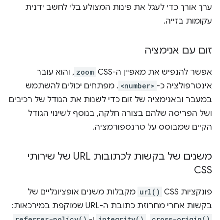
ערך אורך כדי לעגל את פינות המצולע בלי לחשב ידנית
עקומות בזייה.
זום עם אנימציה
אפשר להנפיש את מאפיין ה-CSS‏
zoom
, והוא עובר
אינטרפולציה כ-
<number>
. מפתחים יכולים להשתמש
במעבר ובאנימציה של זום כדי לשנות את הגודל של רכיבים
ושל הפריסה שלהם בצורה חלקה, בנוסף לשינוי הגודל
הקיים שמבוסס על טרנספורמציה.
משנים של בקשות לכתובות URL של שירותי
CSS
פונקציות CSS‏
url()
מקבלות משנים אופציונליים של
בקשות אחרי מחרוזת כתובת ה-URL שמוקפת במירכאות:
cross-origin()
,‏
integrity()
ו-
referrer-policy()
.