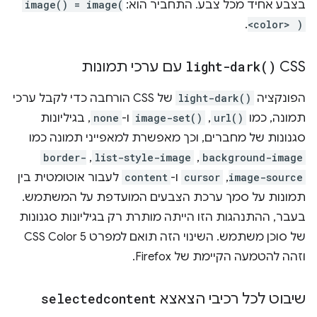
בצבע אחיד מכל צבע. התחביר הוא:
image() = image(
.
<color> )
‫CSS
)
light-dark(
עם ערכי תמונות
הפונקציה
light-dark()
של CSS הורחבה כדי לקבל ערכי
תמונה, כמו
url()
,‏
image-set()
ו-
none
, בגיליונות
סגנונות של מחברים, וכך מאפשרת למאפייני תמונה כמו
background-image
,‏
list-style-image
,‏
border-
image-source
,‏
cursor
ו-
content
לעבור אוטומטית בין
תמונות על סמך ערכת הצבעים המועדפת על המשתמש.
בעבר, ההתנהגות הזו הייתה מותרת רק בגיליונות סגנונות
של סוכן משתמש. השינוי הזה תואם למפרט CSS Color 5
וזהה להטמעה הקיימת של Firefox.
שיבוט לכל רכיבי הצאצא
selectedcontent