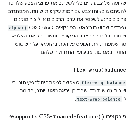
שקופה של צבע קיים בלי לשכתב את ערוצי הצבע שלו. כדי
להשתמש באותו צבע עם רמות שקיפות שונות, המפתחים
צריכים כרגע לשכפל את ערכי הרכיבים או ליצור טוקנים
נפרדים שחושבו מראש. הפונקציה CSS Color 5
alpha()
שומרת על רכיבי הצבע המקוריים ומשנה רק את האלפא,
מה שמפחית את העומס על הכתיבה ומקל על השימוש
החוזר באסימוני צבע ועל התחזוקה שלהם.
flex-wrap:balance
flex-wrap:balance
מאפשר למפתחים להפיץ תוכן בין
שורות גמישות כדי שהתוכן ייראה מאוזן יותר, בדומה
ל-
text-wrap:balance
.
פונקציה
)
named-feature(
ל-CSS
@supports