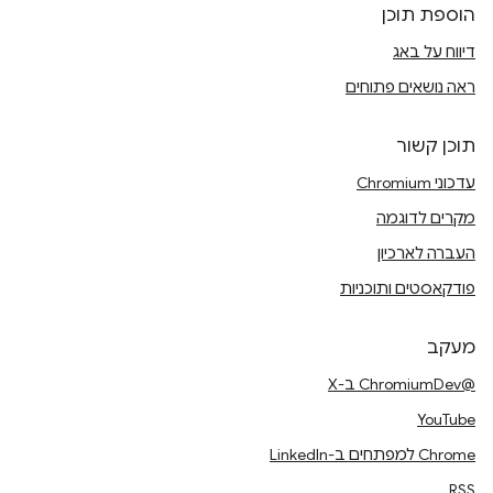
הוספת תוכן
דיווח על באג
ראה נושאים פתוחים
תוכן קשור
עדכוני Chromium
מקרים לדוגמה
העברה לארכיון
פודקאסטים ותוכניות
מעקב
@ChromiumDev ב-X
YouTube
Chrome למפתחים ב-LinkedIn
RSS