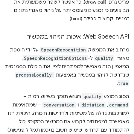
פריט גרפי (draw call). כך אפשר לשפר משמעותית את
הביצועים כי נמנעים מעומס יתר של ניהול מאגרי נתונים
זמניים וקבוצות כבילה (bind).
Web Speech API: איכות הזיהוי במכשיר
מרחיב את הממשק
SpeechRecognition
על ידי הוספת
מאפיין
quality
ל-
SpeechRecognitionOptions
.
המאפיין הזה מאפשר למפתחים לציין את היכולת הסמנטית
שנדרשת לזיהוי במכשיר באמצעות
processLocally:
.
true
הסוג המוצע
quality
enum תומך בשלוש רמות –
command
,‏
dictation
ו-
conversation
– שמתאימות
למורכבות גדלה של משימות ולדרישות חומרה. היכולת הזו
מאפשרת למפתחים לקבוע אם המכשיר המקומי יכול
להתמודד עם תרחישי שימוש חשובים (כמו תמלול פגישות)