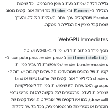
גלילה חלקה שמתבצעת באופן פרוגרמטי. כל שיטות
הגלילה ב-
Element
וב-
Window
מחזירות אובייקטים מסוג
Promise שמקבלים ערך אחרי השלמת הגלילה, והערך
שמתקבל מציין אם הגלילה הופסקה.
Web
GPU Immediates
נוסף מרחב כתובות חדש ומיידי ב-WGSL ושיטה
setImmediateData()
ב-render pass,‏ compute pass וב-
render bundle encoders שמאפשרת להעביר כמויות
קטנות של נתונים שמתעדכנים לעיתים קרובות ישירות ל-
shaders בלי ליצור אובייקטים של GPU buffer או bind
groups. האפשרות הזו שימושית במיוחד לאפליקציות
שצריכות לעדכן פרמטרים לכל בקשה להזזת פריט גרפי
(draw call), כמו אינדקסים של אובייקטים, אינדקסים של
חומרים או מטריצות טרנספורמציה, בכל בקשה להזזת