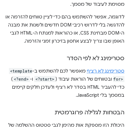
מסוימת לעיבוד של מסמך.
לדוגמה, אפשר להשתמש בהם כדי לציין טווחים להזרמה או
להדגשה בלי לדרוש רכיבי DOM חדשים ולשנות את מבנה
ה-DOM מבחינת CSS, או כהוראות למנתח ה-HTML לגבי
האופן שבו צריך לבצע אחסון בזיכרון זמני והזרמה.
סטרימינג לא לפי הסדר
סטרימינג לא רציף
מאפשר לכם להשתמש ב-
<template
for>
ובטווחים של הוראות עיבוד (
<?start>
ו-
<?end>
)
כדי להעביר HTML בסדר לא רציף ולעדכן חלקים קיימים
במסמך בלי JavaScript.
הבטחות לגלילה פרוגרמטית
היכולת הזו מספקת אות מהימן לגבי סטטוס ההשלמה של