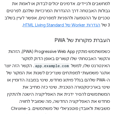
למחשבים ולניידים. אדמינים יכולים לבדוק או לאמת את
גבולות האבטחה דרך ההגדרות המרכזיות שלהם. לפרטים
טכניים על ההטמעה ולהפניות למפרטים, אפשר לעיין בשלב
3 של
הגדרות Worker של HTML Living Standard
.
העברת מקורות של PWA
כשמשתמש מתקין Progressive Web App‏ (PWA), הזהות
והקשר האבטחתי שלו קשורים באופן הדוק למקור
האינטרנט שלו, למשל
app.example.com
. הקשר הזה יוצר
אתגר משמעותי למפתחים שצריכים לשנות את המקור של
ה-PWA שלהם בגלל מיתוג מחדש, שינוי במבנה הדומיין או
שינוי בארכיטקטורה הטכנית. שינוי כזה מחייב את
המשתמשים להסיר ידנית את האפליקציה הישנה ולהתקין
מחדש את האפליקציה החדשה, מה שמוביל לחוויה
משבשת ולאובדן פוטנציאלי של משתמשים. ב-Chrome