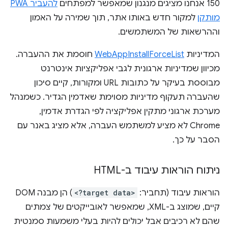
150 אנחנו מציגים מנגנון שמאפשר למפתחים
להעביר PWA
מותקן
למקור חדש באותו אתר, תוך שמירה על האמון
וההרשאות של המשתמשים.
המדיניות
WebAppInstallForceList
חוסמת את ההעברה.
מכיוון שמדיניות ארגונית לגבי אפליקציות אינטרנט
מבוססת בעיקר על כתובות URL ומקורות, קיים סיכון
שהעברה תעקוף מדיניות מסוימת שאדמין הגדיר. כשמנהל
מערכת ארגוני מתקין אפליקציה לפי הגדרת אדמין,
Chrome לא מציע למשתמש העברה, אלא מציג באנר עם
הסבר על כך.
ניתוח הוראות עיבוד ב-HTML
הוראות עיבוד (תחביר:
<?target data>
) הן מבנה DOM
קיים, שמוצג ב-XML, שמאפשר לאובייקטים של צמתים
שהם לא רכיבים אבל יכולים להיות בעלי משמעות סמנטית