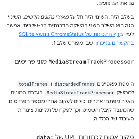
גם את הביצועים.
בשלב הזה, השינוי הזה חל על
מאגרי נתונים חדשים
. השינוי
הזה הוא השלב השני בהשקה הדרגתית רב-שלבית. אפשר
לעיין ב
דף התכונות של ChromeStatus בנושא SQLite
בהקשרים בזיכרון
, שבו מפורט שלב 1.
Processor
Track
Stream
Media
מוני פריימים
הוספת מאפיינים
discardedFrames
ו-
totalFrames
לממשק
MediaStreamTrackProcessor
. בעזרת המונים
האלה מפתחי אתרים יכולים לעקוב אחרי מספר הפריימים
שהמעבד קיבל והשמיט, וכך לפקח על תקינות צינורות
העיבוד של המדיה.
מקור אטום לכתובות URL של
data: