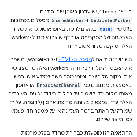
ב-Chrome 150, יש עדכון באופן שבו התגים
DedicatedWorker
ו-
SharedWorker
מטפלים בכתובות
URL של
data:
. במקום לרשת באופן אוטומטי את מקור
האבטחה של הסקריפט או הדף שיצרו אותם, ל-workers
האלה מוקצה מקור אטום ייחודי.
השינוי הזה תואם ל
מפרט ה-HTML
של ה-worker, ומשפר
את האבטחה על ידי בידוד ה-workers האלה מהמצב של
אותו מקור של היוצר, ומונע מהם גישה למידע אישי רגיש
באמצעות מנגנונים כמו
BroadcastChannel
או אחסון
מאותו מקור. כדי לשמור על גבולות בידוד נכונים, העובדים
האלה עדיין נמצאים באותה מחיצת אחסון (לדוגמה, על ידי
שמירה על האתר ברמה העליונה או על מספר חד-פעמי)
כמו היוצר שלהם.
ההתאמה הזו מופעלת כברירת מחדל בפלטפורמות