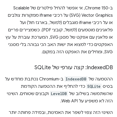
ב-Chrome 150, אי אפשר להחיל פילטרים של Scalable
Vector Graphics ‏(SVG) על רכיבי iframe ממקורות צולבים
או על רכיבי iframe מוגבלים (למשל, בארגז חול) ועל
פלאגינים מוטמעים (למשל, קובצי PDF). כשמציירים פריים
או פלאגין עם אפקט של מסנן SVG, המערכת עוברת על עץ
האפקטים כדי למצוא את ישות האב הכי גבוהה בלי מסנני
SVG, ומחילים את האפקט הזה במקום.
DB: קצה עורפי של SQLite
‫Indexed
ההטמעה של
IndexedDB
ב-Chromium נכתבת מחדש על
בסיס
SQLite
כדי להחליף את ההטמעה הקודמת
שהשתמשה בשילוב של
LevelDB
וקבצים שטוחים. השינוי
הזה לא משפיע על Web API.
השינוי הזה צפוי לשפר את האמינות, ובמידה פחותה יותר