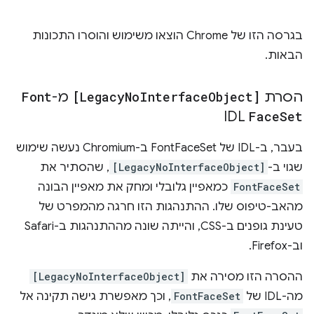
בגרסה הזו של Chrome הוצאו משימוש והוסרו התכונות
הבאות.
הסרת
Object]
Interface
No
[Legacy
מ-
Font
IDL
Face
Set
בעבר, ב-IDL של FontFaceSet ב-Chromium נעשה שימוש
שגוי ב-
[LegacyNoInterfaceObject]
, שהסתיר את
FontFaceSet
כמאפיין גלובלי ומחק את מאפיין הבונה
מהאב-טיפוס שלו. ההתנהגות הזו חרגה מהמפרט של
טעינת גופנים ב-CSS, והייתה שונה מההתנהגות ב-Safari
וב-Firefox.
ההסרה הזו מסירה את
[LegacyNoInterfaceObject]
מה-IDL של
FontFaceSet
, וכך מאפשרת גישה תקינה אל