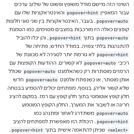
השינוי הזה מיישם מודל משופץ ופשוט של שילוב ערכים
עבור המאפיין
popover=hint
והאינטראקציות שלו עם
popover=auto
. בעבר, האינטראקציות בין שני סוגי חלונות
קופצים כאלה היו מורכבות במצבים מסוימים, כמו הטמנת
popover=auto
בתוך
popover=hint
, והן יכלו להוביל
להתנהגות בלתי צפויה. במודל החדש, פתיחה של
popover=hint
לא גורמת יותר לסגירה לא מכוונת של
רכיבי
popover=auto
לא קשורים. ההודעות הקופצות עם
הרמזים מוסתרות רק כשהאלמנט
popover=auto
שכולל
אותן מוסתר, או כשנפתח אלמנט
popover=auto
חדש
שלא קשור אליהן. בנוסף, מפתחים יכולים להטמיע בבטחה
חלון קופץ אוטומטי בתוך חלון קופץ עם רמז. במקום להציג
חריגה או לשבור את המערך, החלון הקופץ המוטמע
popover=auto
משתדרג לאחור ומתנהג כמו
popover=hint
. היכולת הזו מאפשרת למפתחים להציב
<select>
שניתן להתאמה אישית בתוך
popover=hint
.