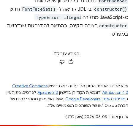
FontFaceSet
כנכס גלובלי. מכיוון שלא מוגדר
constructor()
ב-IDL, קריאה ל-
FontFaceSet()
חדש
מ-JavaScript מחזירה
TypeError: Illegal
constructor
בצורה תקינה, בהתאם להתנהגות שנדרשת
במפרט.
המידע עזר לך?
אלא אם צוין אחרת, התוכן של דף זה הוא ברישיון
Creative Commons
Attribution 4.0
ודוגמאות הקוד הן ברישיון
Apache 2.0
. לפרטים, ניתן לעיין
ב
מדיניות האתר Google Developers‏
.‏ Java הוא סימן מסחרי רשום של
חברת Oracle ו/או של השותפים העצמאיים שלה.
עדכון אחרון: 2026-06-03 (שעון UTC).