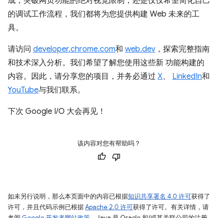
成，突破网页功能的绝对视觉限制，还是仅仅希望简化自己
的调试工作流程，我们都将为您提供构建 Web 未来的工
具。
请访问
developer.chrome.com
和
web.dev
，探索完整指南
和技术深入分析。我们希望了解您使用这些新 功能构建的
内容。因此，请分享您的项目，并务必通过
X
、
LinkedIn
和
YouTube
与我们联系。
下次 Google I/O 大会再见！
该内容对您有帮助吗？
如未另行说明，那么本页面中的内容已根据
知识共享署名 4.0 许可
获得了
许可，并且代码示例已根据
Apache 2.0 许可
获得了许可。有关详情，请
参阅
Google 开发者网站政策
。Java 是 Oracle 和/或其关联公司的注册