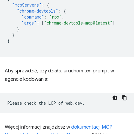
"mcpServers"
:
{
"chrome-devtools"
:
{
"command"
:
"npx"
,
"args"
:
[
"chrome-devtools-mcp@latest"
]
}
}
}
Aby sprawdzić, czy działa, uruchom ten prompt w
agencie kodowania:
Więcej informacji znajdziesz w
dokumentacji MCP