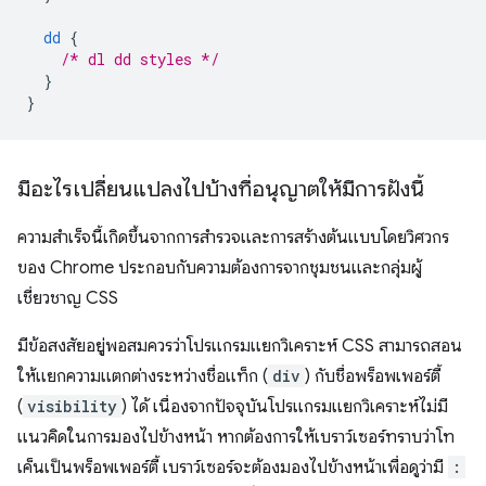
dd
{
/* dl dd styles */
}
}
มีอะไรเปลี่ยนแปลงไปบ้างที่อนุญาตให้มีการฝังนี้
ความสำเร็จนี้เกิดขึ้นจากการสำรวจและการสร้างต้นแบบโดยวิศวกร
ของ Chrome ประกอบกับความต้องการจากชุมชนและกลุ่มผู้
เชี่ยวชาญ CSS
มีข้อสงสัยอยู่พอสมควรว่าโปรแกรมแยกวิเคราะห์ CSS สามารถสอน
ให้แยกความแตกต่างระหว่างชื่อแท็ก (
div
) กับชื่อพร็อพเพอร์ตี้
(
visibility
) ได้ เนื่องจากปัจจุบันโปรแกรมแยกวิเคราะห์ไม่มี
แนวคิดในการมองไปข้างหน้า หากต้องการให้เบราว์เซอร์ทราบว่าโท
เค็นเป็นพร็อพเพอร์ตี้ เบราว์เซอร์จะต้องมองไปข้างหน้าเพื่อดูว่ามี
: