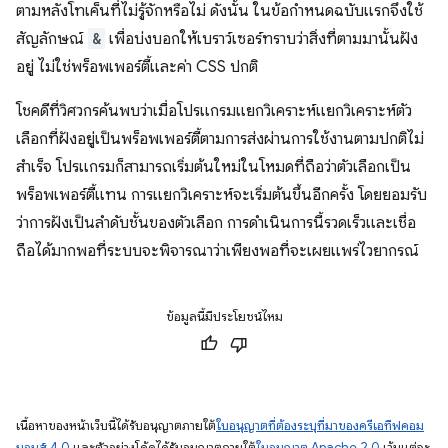
ตามหลังโทเค็นที่ไม่รู้จักหรือไม่ ดังนั้น ในข้อกำหนดฉบับแรกจึงใช้
สัญลักษณ์
&
เพื่อบ่งบอกให้เบราว์เซอร์ทราบว่าสิ่งที่ตามมานั้นฝัง
อยู่ ไม่ใช่พร็อพเพอร์ตี้และค่า CSS ปกติ
โชคดีที่วิศวกรค้นพบว่าเมื่อโปรแกรมแยกวิเคราะห์แยกวิเคราะห์ตัว
เลือกที่ฝังอยู่เป็นพร็อพเพอร์ตี้ตามการส่งผ่านการใช้งานตามปกติไม่
สำเร็จ โปรแกรมก็สามารถเริ่มต้นใหม่ในโหมดที่ถือว่าตัวเลือกเป็น
พร็อพเพอร์ตี้แทน การแยกวิเคราะห์จะเริ่มต้นขึ้นอีกครั้ง โดยยอมรับ
ว่าการฝังเป็นลําดับชั้นของตัวเลือก การดำเนินการนี้รวดเร็วและเชื่อ
ถือได้มากพอที่ระบบจะพิจารณาว่าเพียงพอที่จะเผยแพร่ไวยากรณ์
ข้อมูลนี้มีประโยชน์ไหม
เนื้อหาของหน้าเว็บนี้ได้รับอนุญาตภายใต้
ใบอนุญาตที่ต้องระบุที่มาของครีเอทีฟคอม
มอนส์ 4.0
และตัวอย่างโค้ดได้รับอนุญาตภายใต้
ใบอนุญาต Apache 2.0
เว้นแต่จะ