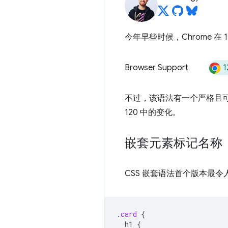
今年早些时候，Chrome 在 
1
Browser Support
不过，该语法有一个严格且
120 中的变化。
嵌套元素标记名称
CSS 嵌套语法首个版本最
.
card
{
h1
{