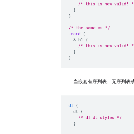
/* this is now valid! *
}
}
/* the same as */
.
card
{
  & 
h1
{
/* this is now valid! *
}
}
当嵌套有序列表、无序列表
dl
{
dt
{
/* dl dt styles */
}