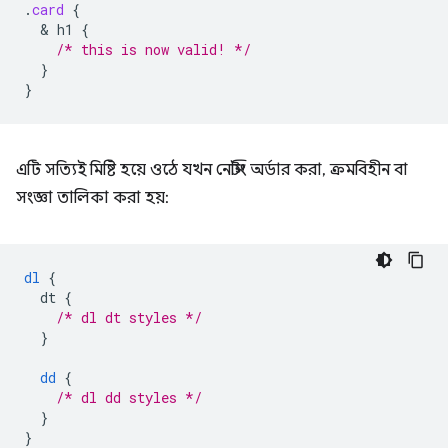
.
card
{
  & 
h1
{
/* this is now valid! */
}
}
এটি সত্যিই মিষ্টি হয়ে ওঠে যখন নেস্টিং অর্ডার করা, ক্রমবিহীন বা
সংজ্ঞা তালিকা করা হয়:
dl
{
dt
{
/* dl dt styles */
}
dd
{
/* dl dd styles */
}
}