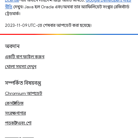
License
-এর অধীনে লাইসেন্স প্রাপ্ত। আরও জানতে,
Google Developers সাইট
নীতি
দেখুন। Java হল Oracle এবং/অথবা তার অ্যাফিলিয়েট সংস্থার রেজিস্টার্ড
ট্রেডমার্ক।
2023-11-09 UTC-তে শেষবার আপডেট করা হয়েছে।
অবদান
একটি বাগ ফাইল করুন
খোলা সমস্যা দেখুন
সম্পর্কিত বিষয়বস্তু
Chromium আপডেট
কেস স্টাডিজ
সংরক্ষণাগার
পডকাস্ট এবং শো