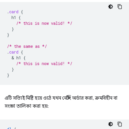
.
card
{
h1
{
/* this is now valid! */
}
}
/* the same as */
.
card
{
  & 
h1
{
/* this is now valid! */
}
}
এটি সত্যিই মিষ্টি হয়ে ওঠে যখন নেস্টিং অর্ডার করা, ক্রমবিহীন বা
সংজ্ঞা তালিকা করা হয়: