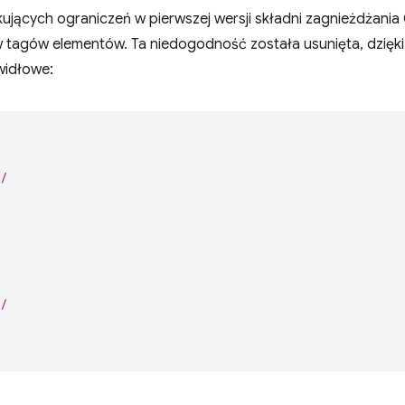
kujących ograniczeń w pierwszej wersji składni zagnieżdżani
 tagów elementów. Ta niedogodność została usunięta, dzięk
widłowe:
/
/