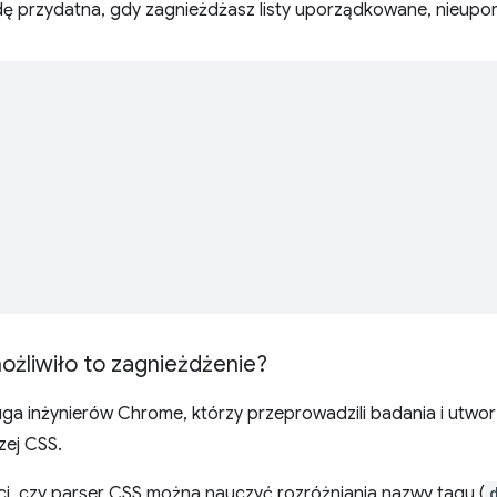
dę przydatna, gdy zagnieżdżasz listy uporządkowane, nieupor
żliwiło to zagnieżdżenie?
uga inżynierów Chrome, którzy przeprowadzili badania i utworz
zej CSS.
ci, czy parser CSS można nauczyć rozróżniania nazwy tagu (