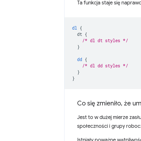
Ta funkcja staje się napraw
dl
{
dt
{
/* dl dt styles */
}
dd
{
/* dl dd styles */
}
}
Co się zmieniło
,
że umo
Jest to w dużej mierze zasł
społeczności i grupy roboc
Istniały poważne wątpliwoś