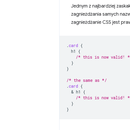
Jednym z najbardziej zaska
zagnieżdżania samych nazw
zagnieżdżanie CSS jest pra
.
card
{
h1
{
/* this is now valid! *
}
}
/* the same as */
.
card
{
  & 
h1
{
/* this is now valid! *
}
}