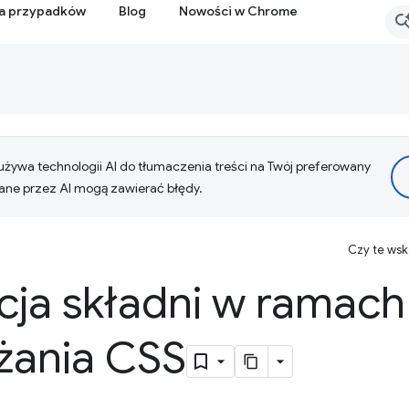
ia przypadków
Blog
Nowości w Chrome
żywa technologii AI do tłumaczenia treści na Twój preferowany
ne przez AI mogą zawierać błędy.
Czy te ws
cja składni w ramach
żania CSS