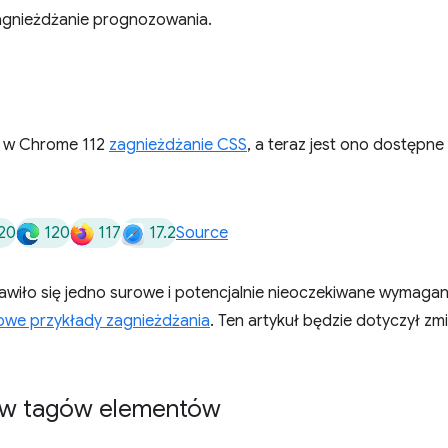
gnieżdżanie prognozowania.
y w Chrome 112
zagnieżdżanie CSS
, a teraz jest ono dostępn
20
120
117
17.2
Source
jawiło się jedno surowe i potencjalnie nieoczekiwane wymaga
owe przykłady zagnieżdżania
. Ten artykuł będzie dotyczył zmi
zw tagów elementów