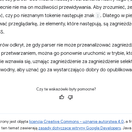
ecnie nie ma on możliwości przewidywania. Aby zrozumieć, że
ć, czy po nieznanym tokenie następuje znak
:
. Dlatego w pi
ać przeglądarkę, że elementy, które następują, są zagnieżdż
S.
ierów odkrył, że gdy parser nie może przeanalizować zagnież
 przetwarzaniem, można go ponownie uruchomić w trybie, któ
ie wznawia się, uznając zagnieżdżenie za zagnieżdżenie selek
zawodny, aby uznać go za wystarczająco dobry do opublikowan
Czy te wskazówki były pomocne?
strony jest objęta
licencją Creative Commons – uznanie autorstwa 4.0
, a 
a ten temat zawierają
zasady dotyczące witryny Google Developers
. Jav