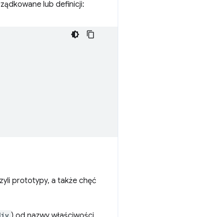
ządkowane lub definicji:
yli prototypy, a także chęć
div
) od nazwy właściwości