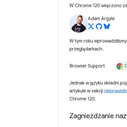
W Chrome 120 włączono za
Adam Argyle
W tym roku wprowadziliśm
przeglądarkach.
1
Browser Support
Jednak w języku składni po
artykule w sekcji
nieprawidł
Chrome 120.
Zagnieżdżanie na