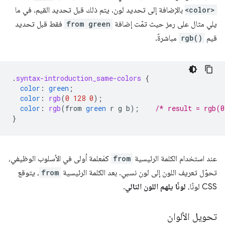
<color>
بالإضافة إلى تحديد لون. يتم ذلك قبل تحديد القيم. في ما
يلي مثال على رمز حيث تمّت إضافة
from green
فقط قبل تحديد
قيم
rgb()
مباشرةً.
.
syntax-introduction_same-colors
{
color
:
green
;
color
:
rgb
(
0
128
0
);
color
:
rgb
(
from
green
r
g
b
);
/* result = rgb(0
}
عند استخدام الكلمة الرئيسية
from
كمَعلمة أولى في الأسلوب الوظيفي،
تحوّل تعريف اللون إلى لون نسبي. بعد الكلمة الرئيسية
from
، يتوقع
CSS لونًا،
لونًا يلهم اللون التالي
.
تحويل الألوان