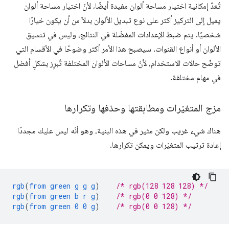
تُعدّ إمكانية اختيار مساحة ألوان مفيدة أيضًا، لأنّ اختيار مساحة ألوان
يميل إلى التركيز أكثر على نوع تبديل الألوان بدلاً من أن يكون خيارًا
شخصيًا. يتم ضبط الإعدادات المفضّلة في النتائج، وليس في تنسيق
الألوان أو أنواع القنوات. سيصبح هذا الأمر أكثر وضوحًا في الأقسام التي
توضّح حالات الاستخدام، لأنّ مساحات الألوان المختلفة تُبرِز بشكلٍ أفضل
في مهام مختلفة.
مزج المتغيّرات ومطابقتها وحذفها وتكرارها
هناك شيء غريب ولكن مثير في هذه البنية، وهو أنّه ليس عليك مجددًا
إعادة ترتيب المتغيّرات ويمكن تكرارها.
rgb
(
from
green
g
g
g
)
/* rgb(128 128 128) */
rgb
(
from
green
b
r
g
)
/* rgb(0 0 128) */
rgb
(
from
green
0
0
g
)
/* rgb(0 0 128) */