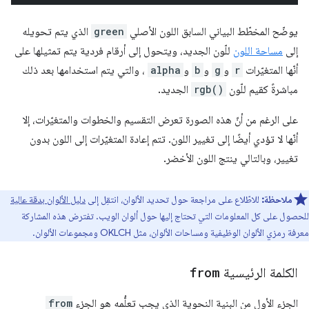
يوضّح المخطّط البياني السابق اللون الأصلي
green
الذي يتم تحويله
إلى
مساحة اللون
للّون الجديد، ويتحول إلى أرقام فردية يتم تمثيلها على
أنّها المتغيّرات
r
و
g
و
b
و
alpha
، والتي يتم استخدامها بعد ذلك
مباشرةً كقيم للّون
rgb()
الجديد.
على الرغم من أنّ هذه الصورة تعرض التقسيم والخطوات والمتغيّرات، إلا
أنّها لا تؤدي أيضًا إلى تغيير اللون. تتم إعادة المتغيّرات إلى اللون بدون
تغيير، وبالتالي ينتج اللون الأخضر.
ملاحظة:
للاطّلاع على مراجعة حول تحديد الألوان، انتقِل إلى
دليل الألوان بدقة عالية
للحصول على كل المعلومات التي تحتاج إليها حول ألوان الويب. تفترض هذه المشاركة
معرفة رمزي الألوان الوظيفية ومساحات الألوان، مثل OKLCH ومجموعات الألوان.
الكلمة الرئيسية
from
الجزء الأول من البنية النحوية الذي يجب تعلُّمه هو الجزء
from