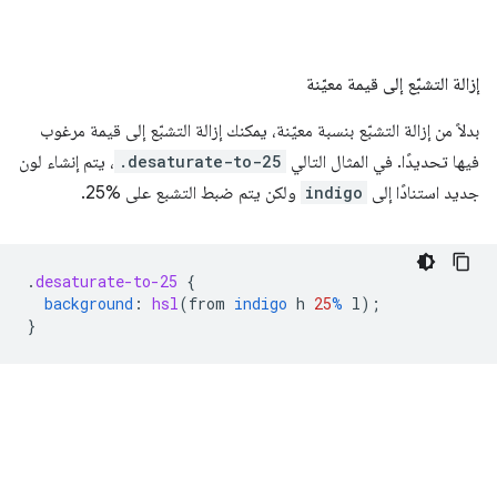
إزالة التشبّع إلى قيمة معيّنة
بدلاً من إزالة التشبّع بنسبة معيّنة، يمكنك إزالة التشبّع إلى قيمة مرغوب
فيها تحديدًا. في المثال التالي
.desaturate-to-25
، يتم إنشاء لون
جديد استنادًا إلى
indigo
ولكن يتم ضبط التشبع على %25.
.
desaturate-to-25
{
background
:
hsl
(
from
indigo
h
25
%
l
);
}