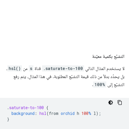
التشبّع بكمية معيّنة
لا يستخدم المثال التالي
.saturate-to-100
قناة
s
من
hsl()
،
بل يحدّد بدلاً من ذلك قيمة التشبّع المطلوبة. في هذا المثال، يتم رفع
التشبّع إلى
100%
.
.
saturate-to-100
{
background
:
hsl
(
from
orchid
h
100
%
l
);
}