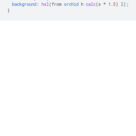
background
:
hsl
(
from
orchid
h
calc
(
s
*
1.5
)
l
);
}