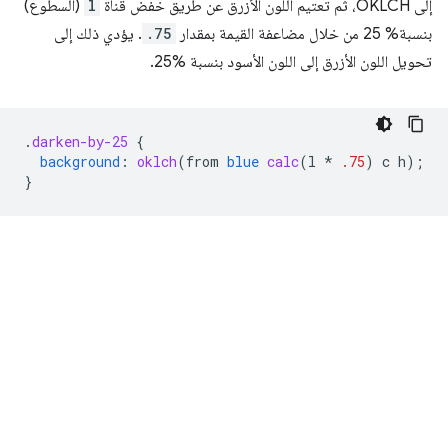
إلى OKLCH، ثم تعتيم اللون الأزرق عن طريق خفض قناة
l
(السطوع)
بنسبة% 25 من خلال مضاعفة القيمة بمقدار
.75
. يؤدي ذلك إلى
تحويل اللون الأزرق إلى اللون الأسود بنسبة %25.
.
darken-by-25
{
background
:
oklch
(
from
blue
calc
(
l
*
.75
)
c
h
);
}