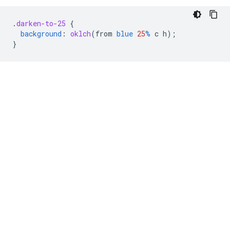
.
darken-to-25
{
background
:
oklch
(
from
blue
25
%
c
h
);
}