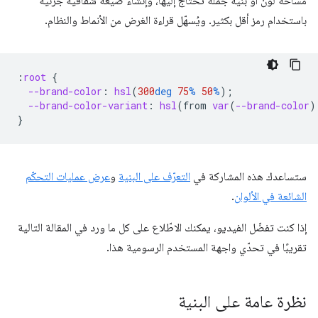
مساحة لون أو بنية جملة تحتاج إليها، وإنشاء صيغة شفافية جزئية
باستخدام رمز أقل بكثير. ويُسهّل قراءة الغرض من الأنماط والنظام.
:
root
{
--brand-color
:
hsl
(
300
deg
75
%
50
%
);
--brand-color-variant
:
hsl
(
from
var
(
--brand-color
)
}
ستساعدك هذه المشاركة في
التعرّف على البنية
و
عرض عمليات التحكّم
الشائعة في الألوان
.
إذا كنت تفضّل الفيديو، يمكنك الاطّلاع على كل ما ورد في المقالة التالية
تقريبًا في تحدّي واجهة المستخدم الرسومية هذا.
نظرة عامة على البنية