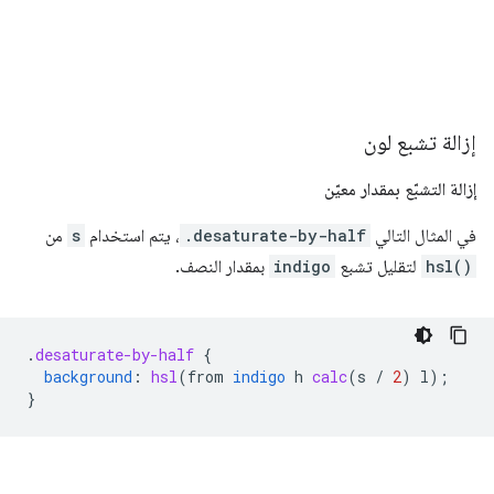
إزالة تشبع لون
إزالة التشبّع بمقدار معيّن
في المثال التالي
.desaturate-by-half
، يتم استخدام
s
من
hsl()
لتقليل تشبع
indigo
بمقدار النصف.
.
desaturate-by-half
{
background
:
hsl
(
from
indigo
h
calc
(
s
/
2
)
l
);
}