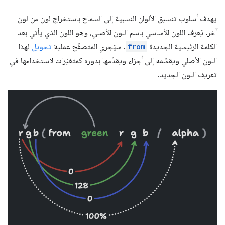
يهدف أسلوب تنسيق الألوان النسبية إلى السماح باستخراج لون من لون
آخر. يُعرف اللون الأساسي باسم اللون الأصلي، وهو اللون الذي يأتي بعد
الكلمة الرئيسية الجديدة
from
. سيُجري المتصفّح عملية
تحويل
لهذا
اللون الأصلي ويقسّمه إلى أجزاء ويقدّمها بدوره كمتغيّرات لاستخدامها في
تعريف اللون الجديد.