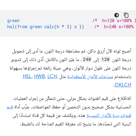
green
/*  h=120 s=100% 
hsl
(
from
green
calc
(
h
*
2
)
s
l
)
/*  h=240 s=100%
أصبح لونه الآن أزرق داكن. تم مضاعفة درجة اللون، ما أدى إلى تحويل
درجة اللون
120
إلى
240
، ما غيّر اللون بالكامل. أدّى ذلك إلى تدوير
درجة اللون على طول دوار الألوان، وهي حيلة رائعة تم إجراؤها بسهولة
باستخدام
مساحات الألوان الأسطوانية
مثل
،
LCH
،
HWB
،
HSL
.
OKLCH
للاطّلاع على قيم القنوات بشكل مرئي، حتى تتمكّن من إجراء العمليات
الحسابية بشكل صحيح بدون التخمين أو حفظ المواصفات، جرِّب أداة
قيم
قنوات بنية الألوان النسبية
هذه. ويكشف عن قيمة كل قناة استنادًا إلى
البنية التي تحدّدها، ما يتيح لك معرفة القيم المتاحة لك بالضبط.