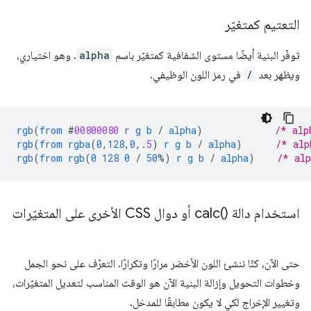
التعتيم كمتغيّر
توفّر البنية أيضًا مستوى الشفافية كمتغيّر باسم
alpha
. وهو اختياري،
ويظهر بعد
/
في رمز اللون الوظيفي.
rgb
(
from
#
00800080
r
g
b
/
alpha
)
/* alp
rgb
(
from
rgba
(
0
,
128
,
0
,
.
5
)
r
g
b
/
alpha
)
/* alp
rgb
(
from
rgb
(
0
128
0
/
50
%)
r
g
b
/
alpha
)
/* al
استخدام دالة
)‎ أو دوال CSS الأخرى على المتغيّرات
calc(
حتى الآن، كنّا ننشئ اللون الأخضر مرارًا وتكرارًا. التعرّف على نحو الجمل
وخطوات التحويل وإزالة البنية الآن هو الوقت المناسب لتعديل المتغيّرات،
وتغيير الإخراج لكي لا يكون مطابقًا للمدخل.