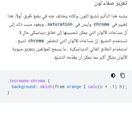
تعزيز صفاء لون
يشبه هذا التأثير تشبع اللون، ولكنه يختلف عنه في بضع طُرق. أولاً، هذا
تغيير في
chroma
وليس في
saturation
، ويعود سبب ذلك إلى
أنّ مساحات الألوان التي يمكن تحسينها إلى نطاق ديناميكي عالٍ لا
تستخدم التشبع. إنّ مساحات الألوان التي تتضمّن
chroma
تتيح
استخدام النطاق العالي الديناميكية ، ما يسمح للمؤلفين بتعزيز حيوية
الألوان بشكلٍ أكبر مما يمكن أن يقدّمه التشبّع.
.
increase-chroma
{
background
:
oklch
(
from
orange
l
calc
(
c
+
.1
)
h
);
}