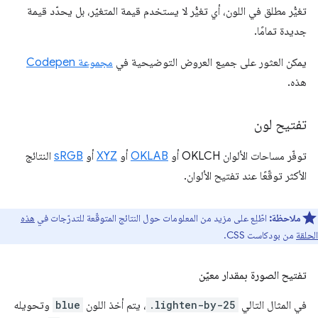
تغيُّر مطلق في اللون، أي تغيُّر لا يستخدم قيمة المتغيّر، بل يحدّد قيمة
جديدة تمامًا.
يمكن العثور على جميع العروض التوضيحية في
مجموعة Codepen
هذه.
تفتيح لون
توفّر مساحات الألوان OKLCH أو
OKLAB
أو
XYZ
أو
sRGB
النتائج
الأكثر توقّعًا عند تفتيح الألوان.
ملاحظة:
اطّلِع على مزيد من المعلومات حول النتائج المتوقّعة للتدرّجات في
هذه
الحلقة
من بودكاست CSS.
تفتيح الصورة بمقدار معيّن
في المثال التالي
.lighten-by-25
، يتم أخذ اللون
blue
وتحويله