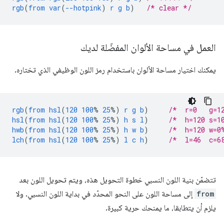
rgb
(
from
var
(
--hotpink
)
r
g
b
)
/* clear */
العمل في مساحة الألوان المفضّلة لديك
يمكنك اختيار مساحة الألوان باستخدام رمز اللون الوظيفي الذي تختاره.
rgb
(
from
hsl
(
120
100
%
25
%)
r
g
b
)
/*  r=0   g=1
hsl
(
from
hsl
(
120
100
%
25
%)
h
s
l
)
/*  h=120 s=1
hwb
(
from
hsl
(
120
100
%
25
%)
h
w
b
)
/*  h=120 w=0
lch
(
from
hsl
(
120
100
%
25
%)
l
c
h
)
/*  l=46  c=6
تتضمّن بنية اللون النسبي خطوة التحويل هذه، ويتم تحويل اللون بعد
from
إلى مساحة اللون على النحو المحدّد في بداية اللون النسبي. ولا
يلزم أن يتطابقا، ما يمنحك حرية كبيرة.