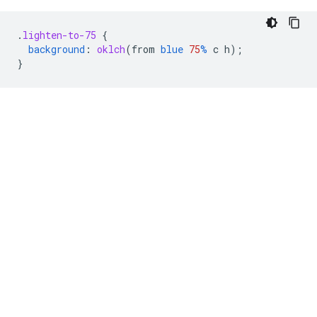
.
lighten-to-75
{
background
:
oklch
(
from
blue
75
%
c
h
);
}