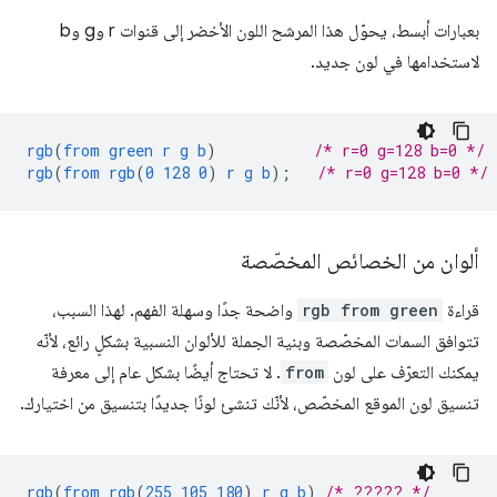
بعبارات أبسط، يحوّل هذا المرشح اللون الأخضر إلى قنوات r وg وb
لاستخدامها في لون جديد.
rgb
(
from
green
r
g
b
)
/* r=0 g=128 b=0 */
rgb
(
from
rgb
(
0
128
0
)
r
g
b
);
/* r=0 g=128 b=0 */
ألوان من الخصائص المخصّصة
قراءة
rgb from green
واضحة جدًا وسهلة الفهم. لهذا السبب،
تتوافق السمات المخصّصة وبنية الجملة للألوان النسبية بشكلٍ رائع، لأنّه
يمكنك التعرّف على لون
from
. لا تحتاج أيضًا بشكل عام إلى معرفة
تنسيق لون الموقع المخصّص، لأنّك تنشئ لونًا جديدًا بتنسيق من اختيارك.
rgb
(
from
rgb
(
255
105
180
)
r
g
b
)
/* ????? */