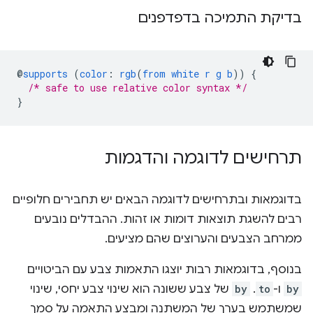
בדיקת התמיכה בדפדפנים
@
supports
(
color
:
rgb
(
from
white
r
g
b
))
{
/* safe to use relative color syntax */
}
תרחישים לדוגמה והדגמות
בדוגמאות ובתרחישים לדוגמה הבאים יש תחבירים חלופיים
רבים להשגת תוצאות דומות או זהות. ההבדלים נובעים
ממרחב הצבעים והערוצים שהם מציעים.
בנוסף, בדוגמאות רבות יוצגו התאמות צבע עם הביטויים
by
ו-
to
.
by
של צבע ששונה הוא שינוי צבע יחסי, שינוי
שמשתמש בערך של המשתנה ומבצע התאמה על סמך