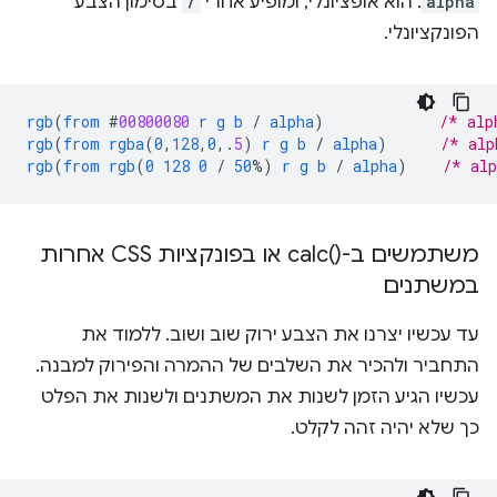
alpha
. הוא אופציונלי, ומופיע אחרי
/
בסימון הצבע
הפונקציונלי.
rgb
(
from
#
00800080
r
g
b
/
alpha
)
/* alp
rgb
(
from
rgba
(
0
,
128
,
0
,
.
5
)
r
g
b
/
alpha
)
/* alp
rgb
(
from
rgb
(
0
128
0
/
50
%)
r
g
b
/
alpha
)
/* al
משתמשים ב
-calc(
)‎ או בפונקציות CSS אחרות
במשתנים
עד עכשיו יצרנו את הצבע ירוק שוב ושוב. ללמוד את
התחביר ולהכיר את השלבים של ההמרה והפירוק למבנה.
עכשיו הגיע הזמן לשנות את המשתנים ולשנות את הפלט
כך שלא יהיה זהה לקלט.