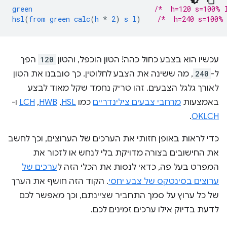
green
/*  h=120 s=100% 
hsl
(
from
green
calc
(
h
*
2
)
s
l
)
/*  h=240 s=100%
עכשיו הוא בצבע כחול כהה! הטון הוכפל, והטון
120
הפך
ל-
240
, מה ששינה את הצבע לחלוטין. כך סובבנו את הטון
לאורך גלגל הצבעים. זהו טריק נחמד שקל מאוד לבצע
באמצעות
מרחבי צבעים צילינדריים
כמו
HSL
,‏
HWB
,‏
LCH
ו-
.
OKLCH
כדי לראות באופן חזותי את הערכים של הערוצים, וכך לחשב
את החישובים בצורה מדויקת בלי לנחש או לזכור את
המפרט בעל פה, כדאי לנסות את הכלי הזה ל
ערכים של
ערוצים בסינטקס של צבע יחסי
. הקוד הזה חושף את הערך
של כל ערוץ על סמך התחביר שציינתם, וכך מאפשר לכם
לדעת בדיוק אילו ערכים זמינים לכם.