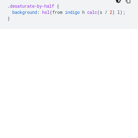
.
desaturate-by-half
{
background
:
hsl
(
from
indigo
h
calc
(
s
/
2
)
l
);
}