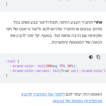
}
אחרי
תחביר הצבע היחסי, תוכלו ליצור צבע מותג בכל
מרחב צבעים או תחביר שדרוש לכם, וליצור וריאנט של חצי
שקיפיות עם הרבה פחות קוד. בנוסף, קל יותר להבין את
הכוונה של הסגנונות והמערכת.
:
root
{
--brand-color
:
hsl
(
300
deg
75
%
50
%
);
--brand-color-variant
:
hsl
(
from
var
(
--brand-color
)
}
הפוסט הזה יעזור לכם
ללמוד את התחביר
ו
להציג
מניפולציות נפוצות של צבעים
.