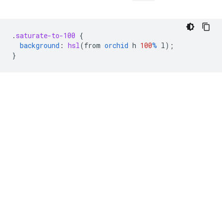
.
saturate-to-100
{
background
:
hsl
(
from
orchid
h
100
%
l
);
}