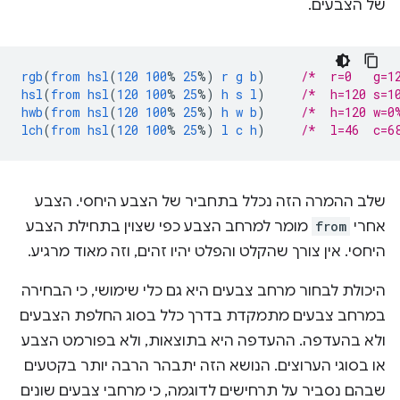
של הצבעים.
rgb
(
from
hsl
(
120
100
%
25
%)
r
g
b
)
/*  r=0   g=1
hsl
(
from
hsl
(
120
100
%
25
%)
h
s
l
)
/*  h=120 s=1
hwb
(
from
hsl
(
120
100
%
25
%)
h
w
b
)
/*  h=120 w=0
lch
(
from
hsl
(
120
100
%
25
%)
l
c
h
)
/*  l=46  c=6
שלב ההמרה הזה נכלל בתחביר של הצבע היחסי. הצבע
אחרי
from
מומר למרחב הצבע כפי שצוין בתחילת הצבע
היחסי. אין צורך שהקלט והפלט יהיו זהים, וזה מאוד מרגיע.
היכולת לבחור מרחב צבעים היא גם כלי שימושי, כי הבחירה
במרחב צבעים מתמקדת בדרך כלל בסוג החלפת הצבעים
ולא בהעדפה. ההעדפה היא בתוצאות, ולא בפורמט הצבע
או בסוגי הערוצים. הנושא הזה יתבהר הרבה יותר בקטעים
שבהם נסביר על תרחישים לדוגמה, כי מרחבי צבעים שונים