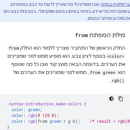
ברזולוציה גבוהה
, שבו מפורט כל מה שצריך לדעת על צבע באינטרנט.
בפוסט הזה נדרש ידע בסיסי בסימן צבעים פונקציונלי, בסביבות צבע כמו
OKLCH ובמרחבי צבעים.
מילת המפתח
from
החלק הראשון של התחביר שצריך ללמוד הוא החלק
from
<color>
בנוסף לציון צבע. הוא מופיע ממש לפני שמציינים
את הערכים. בדוגמה הבאה מוצג קוד שבו כל מה שנוסף
הוא
from green
, ממש לפני שמציינים את הערכים של
.
rgb()
.
syntax-introduction_same-colors
{
color
:
green
;
color
:
rgb
(
0
128
0
);
color
:
rgb
(
from
green
r
g
b
);
/* result = rgb(0
}