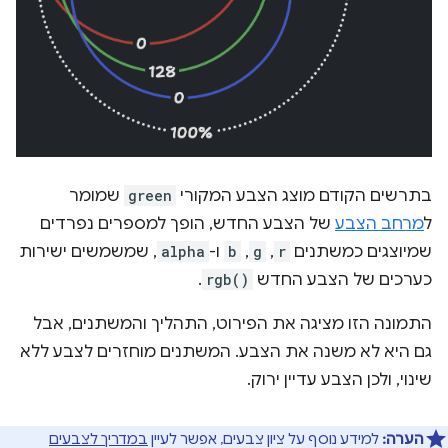
בתרשים הקודם מוצג הצבע המקורי
green
שמומר
ל
מרחב הצבע
של הצבע החדש, הופך למספרים נפרדים
שמיוצגים כמשתנים
r
,‏
g
,‏
b
ו-
alpha
, שמשמשים ישירות
כערכים של הצבע החדש
rgb()
.
התמונה הזו מציגה את הפירוט, התהליך והמשתנים, אבל
גם היא לא משנה את הצבע. המשתנים מוחזרים לצבע ללא
שינוי, ולכן הצבע עדיין ירוק.
הערה:
למידע נוסף על ציון צבעים, אפשר לעיין
במדריך לצבעים