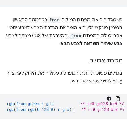
כשמגדירים את מפתח המילים
from
כפרמטר הראשון
בסימון פונקציונלי, הוא הופך את הגדרת הצבע לצבע יחסי.
אחרי מילת המפתח
from
, המערכת של CSS מצפה לצבע,
צבע שיהיה השראה לצבע הבא
.
המרת צבעים
במילים פשוטות יותר, המערכת ממירה את הירוק לערוצי r,‏
g ו-b לשימוש בצבע חדש.
rgb
(
from
green
r
g
b
)
/* r=0 g=128 b=0 */
rgb
(
from
rgb
(
0
128
0
)
r
g
b
);
/* r=0 g=128 b=0 */