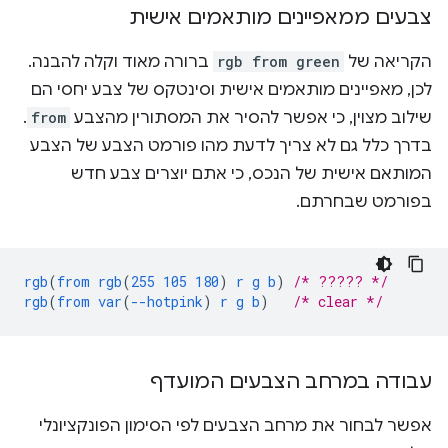
צבעים ממאפיינים מותאמים אישית
הקריאה של
rgb from green
ברורה מאוד וקלה להבנה.
לכן, מאפיינים מותאמים אישית וסינטקס של צבע יחסי הם
שילוב מצוין, כי אפשר להסיר את המסתורין מהצבע
from
.
בדרך כלל גם לא צריך לדעת מהו פורמט הצבע של הצבע
המותאם אישית של הנכס, כי אתם יוצרים צבע חדש
בפורמט שבחרתם.
rgb
(
from
rgb
(
255
105
180
)
r
g
b
)
/* ????? */
rgb
(
from
var
(
--hotpink
)
r
g
b
)
/* clear */
עבודה במרחב הצבעים המועדף
אפשר לבחור את מרחב הצבעים לפי הסימון הפונקציונלי