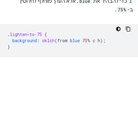
l
כדי להבהיר את
blue
, אלא הערך מוחלף לחלוטין
ב-
75%
.
.
lighten-to-75
{
background
:
oklch
(
from
blue
75
%
c
h
);
}