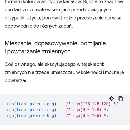
formatu kolorów ani typów kanałów. Będzie to znacznie
bardziej zrozumiałe w sekcjach przedstawiających
przypadki użycia, ponieważ różne przestrzenie barw są
odpowiednie do różnych zadań.
Mieszanie
,
dopasowywanie
,
pomijanie
i powtarzanie zmiennych
Coś dziwnego, ale ekscytującego w tej składni:
zmiennych nie trzeba umieszczać w kolejności i można je
powtarzać.
rgb
(
from
green
g
g
g
)
/* rgb(128 128 128) */
rgb
(
from
green
b
r
g
)
/* rgb(0 0 128) */
rgb
(
from
green
0
0
g
)
/* rgb(0 0 128) */