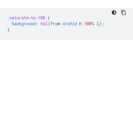
.
saturate-to-100
{
background
:
hsl
(
from
orchid
h
100
%
l
);
}