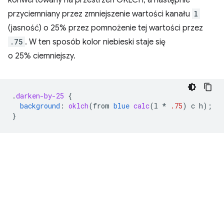
przyciemniany przez zmniejszenie wartości kanału
l
(jasność) o 25% przez pomnożenie tej wartości przez
.75
. W ten sposób kolor niebieski staje się
o 25% ciemniejszy.
.
darken-by-25
{
background
:
oklch
(
from
blue
calc
(
l
*
.75
)
c
h
);
}