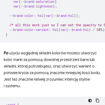
var
(
--brand-saturation
)
var
(
--brand-lightness
);
--brand-color
:
hsl
(
var
(
--brand-hsl
));
/* all this work just so I can set the opacity to 
--brand-color-variant
:
hsl
(
var
(
--brand-hsl
)
/
50
%
)
}
Po
użyciu względnej składni kolorów możesz utworzyć
kolor marki za pomocą dowolnej przestrzeni barw lub
składni, której potrzebujesz, oraz utworzyć wariant o
połowie krycia za pomocą znacznie mniejszej ilości kodu.
Jest też znacznie łatwiej zrozumieć intencję stylów
i systemu.
:
root
{