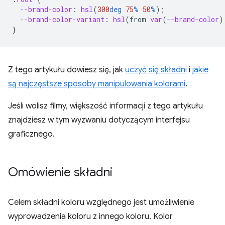
--brand-color
:
hsl
(
300
deg
75
%
50
%
);
--brand-color-variant
:
hsl
(
from
var
(
--brand-color
)
}
Z tego artykułu dowiesz się, jak
uczyć się składni
i
jakie
są najczęstsze sposoby manipulowania kolorami
.
Jeśli wolisz filmy, większość informacji z tego artykułu
znajdziesz w tym wyzwaniu dotyczącym interfejsu
graficznego.
Omówienie składni
Celem składni koloru względnego jest umożliwienie
wyprowadzenia koloru z innego koloru. Kolor