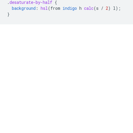
.
desaturate-by-half
{
background
:
hsl
(
from
indigo
h
calc
(
s
/
2
)
l
);
}