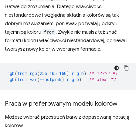
i łatwe do zrozumienia. Dlatego właściwości
niestandardowe i względna składnia kolorów są tak
dobrym rozwiązaniem, ponieważ pozwalają odkryć
tajemnicę koloru
from
. Zwykle nie musisz też znać
formatu koloru właściwości niestandardowej, ponieważ
tworzysz nowy kolor w wybranym formacie.
rgb
(
from
rgb
(
255
105
180
)
r
g
b
)
/* ????? */
rgb
(
from
var
(
--hotpink
)
r
g
b
)
/* clear */
Praca w preferowanym modelu kolorów
Możesz wybrać przestrzeń barw z dopasowaną notacją
kolorów.