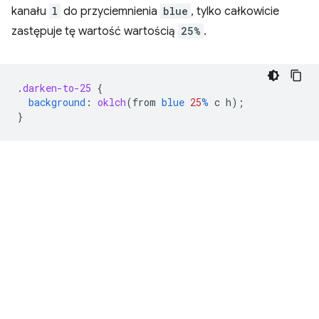
kanału
l
do przyciemnienia
blue
, tylko całkowicie
zastępuje tę wartość wartością
25%
.
.
darken-to-25
{
background
:
oklch
(
from
blue
25
%
c
h
);
}