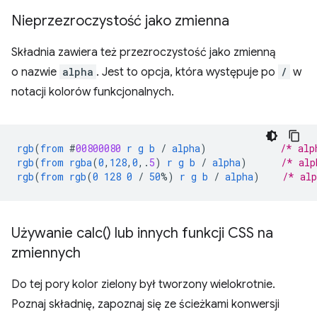
Nieprzezroczystość jako zmienna
Składnia zawiera też przezroczystość jako zmienną
o nazwie
alpha
. Jest to opcja, która występuje po
/
w
notacji kolorów funkcjonalnych.
rgb
(
from
#
00800080
r
g
b
/
alpha
)
/* alp
rgb
(
from
rgba
(
0
,
128
,
0
,
.
5
)
r
g
b
/
alpha
)
/* alp
rgb
(
from
rgb
(
0
128
0
/
50
%)
r
g
b
/
alpha
)
/* al
Używanie
calc(
) lub innych funkcji CSS na
zmiennych
Do tej pory kolor zielony był tworzony wielokrotnie.
Poznaj składnię, zapoznaj się ze ścieżkami konwersji