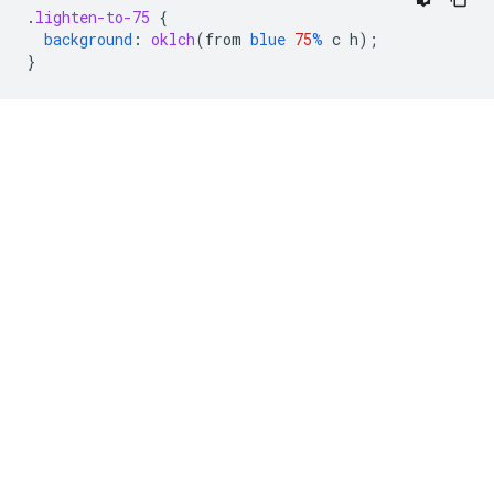
.
lighten-to-75
{
background
:
oklch
(
from
blue
75
%
c
h
);
}