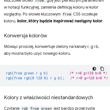
Kluczowe słowo
from
, gdy jest pierwszym parametrem
w notacji funkcyjnej, zamienia definicję koloru w kolor
względny. Po słowie kluczowym
from
CSS oczekuje
koloru,
kolor, który będzie inspirować następny kolor
.
Konwersja kolorów
Mówiąc prościej, konwertuje zielony na kanały r, g i b,
aby można było użyć nowego koloru.
rgb
(
from
green
r
g
b
)
/* r=0 g=128 b=0 */
rgb
(
from
rgb
(
0
128
0
)
r
g
b
);
/* r=0 g=128 b=0 */
Kolory z właściwości niestandardowych
Czytanie
rgb from green
jest bardzo przejrzyste