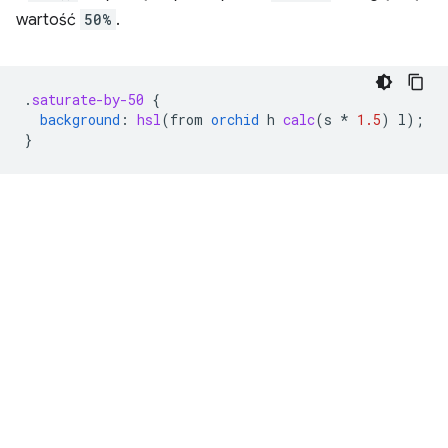
wartość
50%
.
.
saturate-by-50
{
background
:
hsl
(
from
orchid
h
calc
(
s
*
1.5
)
l
);
}