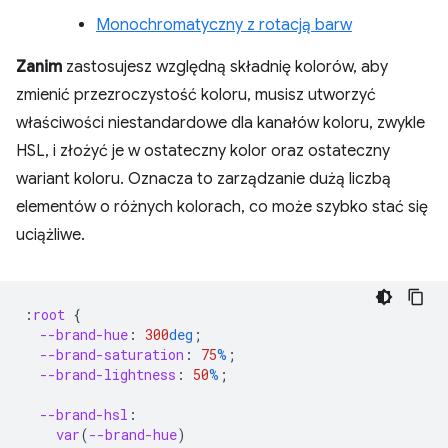
Monochromatyczny z rotacją barw
Zanim
zastosujesz względną składnię kolorów, aby
zmienić przezroczystość koloru, musisz utworzyć
właściwości niestandardowe dla kanałów koloru, zwykle
HSL, i złożyć je w ostateczny kolor oraz ostateczny
wariant koloru. Oznacza to zarządzanie dużą liczbą
elementów o różnych kolorach, co może szybko stać się
uciążliwe.
:
root
{
--brand-hue
:
300
deg
;
--brand-saturation
:
75
%
;
--brand-lightness
:
50
%
;
--brand-hsl
:
var
(
--brand-hue
)