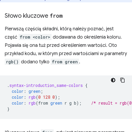
Słowo kluczowe
from
Pierwszą częścią składni, którą należy poznać, jest
część
from <color>
dodawana do określenia koloru.
Pojawia się ona tuż przed określeniem wartości. Oto
przykład kodu, w którym przed wartościami w parametry
rgb()
dodano tylko
from green
.
.
syntax-introduction_same-colors
{
color
:
green
;
color
:
rgb
(
0
128
0
);
color
:
rgb
(
from
green
r
g
b
);
/* result = rgb(0
}