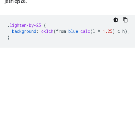
jaśniejsza.
.
lighten-by-25
{
background
:
oklch
(
from
blue
calc
(
l
*
1.25
)
c
h
);
}