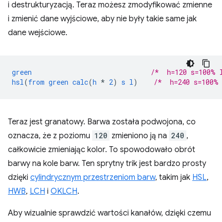
i destrukturyzacją. Teraz możesz zmodyfikować zmienne
i zmienić dane wyjściowe, aby nie były takie same jak
dane wejściowe.
green
/*  h=120 s=100% 
hsl
(
from
green
calc
(
h
*
2
)
s
l
)
/*  h=240 s=100%
Teraz jest granatowy. Barwa została podwojona, co
oznacza, że z poziomu
120
zmieniono ją na
240
,
całkowicie zmieniając kolor. To spowodowało obrót
barwy na kole barw. Ten sprytny trik jest bardzo prosty
dzięki
cylindrycznym przestrzeniom barw
, takim jak
HSL
,
HWB
,
LCH
i
OKLCH
.
Aby wizualnie sprawdzić wartości kanałów, dzięki czemu