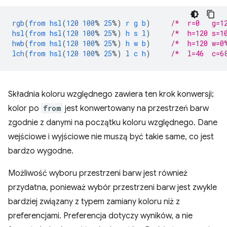
rgb
(
from
hsl
(
120
100
%
25
%)
r
g
b
)
/*  r=0   g=1
hsl
(
from
hsl
(
120
100
%
25
%)
h
s
l
)
/*  h=120 s=1
hwb
(
from
hsl
(
120
100
%
25
%)
h
w
b
)
/*  h=120 w=0
lch
(
from
hsl
(
120
100
%
25
%)
l
c
h
)
/*  l=46  c=6
Składnia koloru względnego zawiera ten krok konwersji;
kolor po
from
jest konwertowany na przestrzeń barw
zgodnie z danymi na początku koloru względnego. Dane
wejściowe i wyjściowe nie muszą być takie same, co jest
bardzo wygodne.
Możliwość wyboru przestrzeni barw jest również
przydatna, ponieważ wybór przestrzeni barw jest zwykle
bardziej związany z typem zamiany koloru niż z
preferencjami. Preferencja dotyczy wyników, a nie