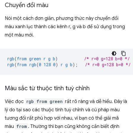
Chuyển đổi màu
Nói một cách đơn giản, phương thức này chuyển đổi
màu xanh lục thành các kênh r, g và b để sử dụng trong
một màu mới.
rgb
(
from
green
r
g
b
)
/* r=0 g=128 b=0 */
rgb
(
from
rgb
(
0
128
0
)
r
g
b
);
/* r=0 g=128 b=0 */
Màu sắc từ thuộc tính tuỳ chỉnh
Việc đọc
rgb from green
rất rõ ràng và dễ hiểu. Đây là
lý do tại sao các thuộc tính tuỳ chỉnh và cú pháp màu
tương đối rất phù hợp với nhau, vì bạn có thể giải mã
màu
from
. Thường thì bạn cũng không cần biết định