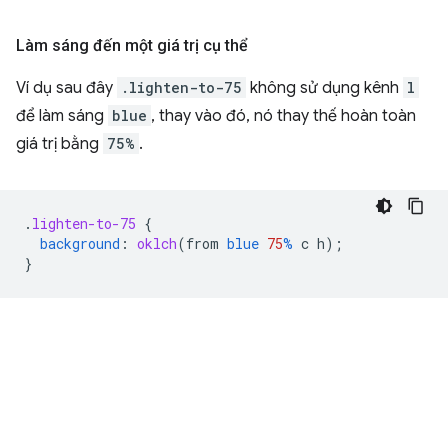
Làm sáng đến một giá trị cụ thể
Ví dụ sau đây
.lighten-to-75
không sử dụng kênh
l
để làm sáng
blue
, thay vào đó, nó thay thế hoàn toàn
giá trị bằng
75%
.
.
lighten-to-75
{
background
:
oklch
(
from
blue
75
%
c
h
);
}