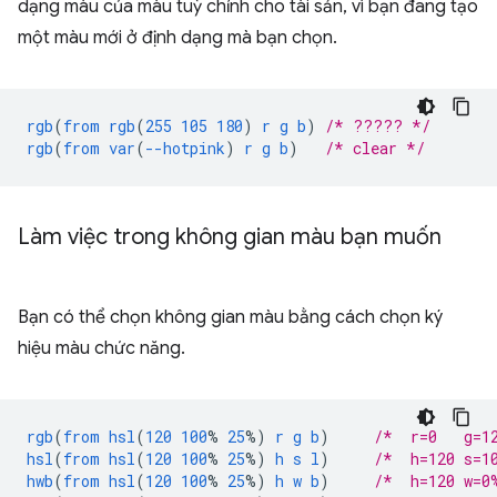
dạng màu của màu tuỳ chỉnh cho tài sản, vì bạn đang tạo
một màu mới ở định dạng mà bạn chọn.
rgb
(
from
rgb
(
255
105
180
)
r
g
b
)
/* ????? */
rgb
(
from
var
(
--hotpink
)
r
g
b
)
/* clear */
Làm việc trong không gian màu bạn muốn
Bạn có thể chọn không gian màu bằng cách chọn ký
hiệu màu chức năng.
rgb
(
from
hsl
(
120
100
%
25
%)
r
g
b
)
/*  r=0   g=1
hsl
(
from
hsl
(
120
100
%
25
%)
h
s
l
)
/*  h=120 s=1
hwb
(
from
hsl
(
120
100
%
25
%)
h
w
b
)
/*  h=120 w=0