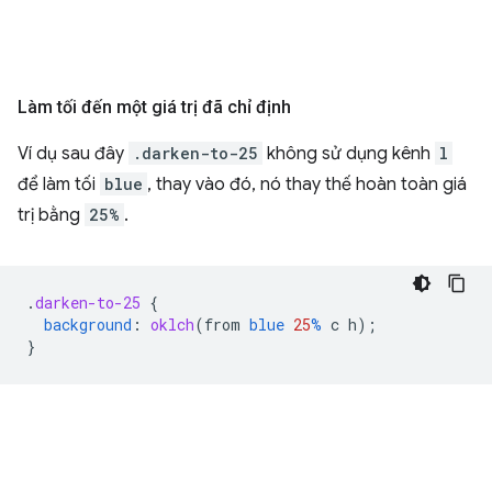
Làm tối đến một giá trị đã chỉ định
Ví dụ sau đây
.darken-to-25
không sử dụng kênh
l
để làm tối
blue
, thay vào đó, nó thay thế hoàn toàn giá
trị bằng
25%
.
.
darken-to-25
{
background
:
oklch
(
from
blue
25
%
c
h
);
}