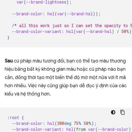
var
(
--brand-lightness
);
--brand-color
:
hsl
(
var
(
--brand-hsl
));
/* all this work just so I can set the opacity to 
--brand-color-variant
:
hsl
(
var
(
--brand-hsl
)
/
50
%
)
}
Sau
cú pháp màu tương đối, bạn có thể tạo màu thương
hiệu bằng bất kỳ không gian màu hoặc cú pháp nào bạn
cần, đồng thời tạo một biến thể độ mờ một nửa với ít mã
hơn nhiều. Việc này cũng giúp bạn dễ đọc ý định của các
kiểu và hệ thống hơn.
:
root
{
--brand-color
:
hsl
(
300
deg
75
%
50
%
);
--brand-color-variant
:
hsl
(
from
var
(
--brand-color
)