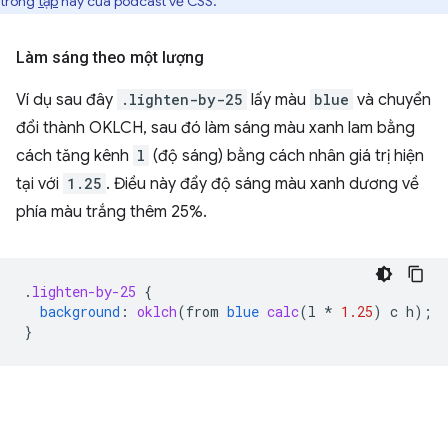
trong
tập
này của podcast về CSS.
Làm sáng theo một lượng
Ví dụ sau đây
.lighten-by-25
lấy màu
blue
và chuyển
đổi thành OKLCH, sau đó làm sáng màu xanh lam bằng
cách tăng kênh
l
(độ sáng) bằng cách nhân giá trị hiện
tại với
1.25
. Điều này đẩy độ sáng màu xanh dương về
phía màu trắng thêm 25%.
.
lighten-by-25
{
background
:
oklch
(
from
blue
calc
(
l
*
1.25
)
c
h
);
}