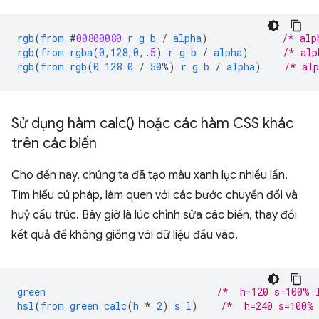
rgb
(
from
#
00800080
r
g
b
/
alpha
)
/* alp
rgb
(
from
rgba
(
0
,
128
,
0
,
.
5
)
r
g
b
/
alpha
)
/* alp
rgb
(
from
rgb
(
0
128
0
/
50
%)
r
g
b
/
alpha
)
/* al
Sử dụng hàm
calc(
) hoặc các hàm CSS khác
trên các biến
Cho đến nay, chúng ta đã tạo màu xanh lục nhiều lần.
Tìm hiểu cú pháp, làm quen với các bước chuyển đổi và
huỷ cấu trúc. Bây giờ là lúc chỉnh sửa các biến, thay đổi
kết quả để không giống với dữ liệu đầu vào.
green
/*  h=120 s=100% 
hsl
(
from
green
calc
(
h
*
2
)
s
l
)
/*  h=240 s=100%