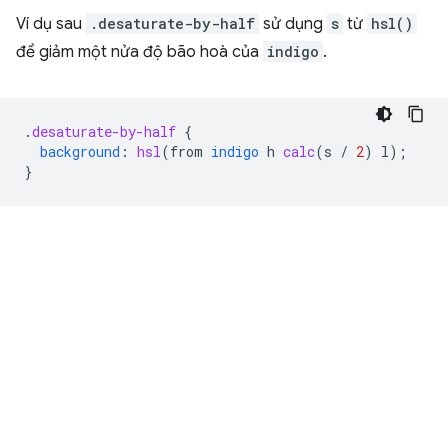
Ví dụ sau
.desaturate-by-half
sử dụng
s
từ
hsl()
để giảm một nửa độ bão hoà của
indigo
.
.
desaturate-by-half
{
background
:
hsl
(
from
indigo
h
calc
(
s
/
2
)
l
);
}