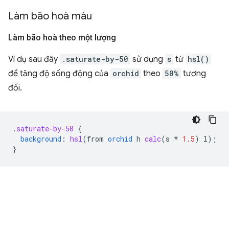
Làm bão hoà màu
Làm bão hoà theo một lượng
Ví dụ sau đây
.saturate-by-50
sử dụng
s
từ
hsl()
để tăng độ sống động của
orchid
theo
50%
tương
đối.
.
saturate-by-50
{
background
:
hsl
(
from
orchid
h
calc
(
s
*
1.5
)
l
);
}