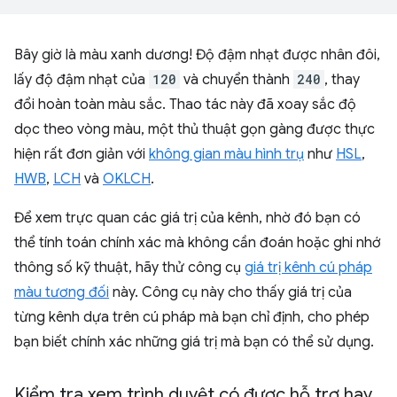
Bây giờ là màu xanh dương! Độ đậm nhạt được nhân đôi,
lấy độ đậm nhạt của
120
và chuyển thành
240
, thay
đổi hoàn toàn màu sắc. Thao tác này đã xoay sắc độ
dọc theo vòng màu, một thủ thuật gọn gàng được thực
hiện rất đơn giản với
không gian màu hình trụ
như
HSL
,
HWB
,
LCH
và
OKLCH
.
Để xem trực quan các giá trị của kênh, nhờ đó bạn có
thể tính toán chính xác mà không cần đoán hoặc ghi nhớ
thông số kỹ thuật, hãy thử công cụ
giá trị kênh cú pháp
màu tương đối
này. Công cụ này cho thấy giá trị của
từng kênh dựa trên cú pháp mà bạn chỉ định, cho phép
bạn biết chính xác những giá trị mà bạn có thể sử dụng.
Kiểm tra xem trình duyệt có được hỗ trợ hay