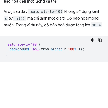
bão hoà đến một lượng cụ thể
Ví dụ sau đây
.saturate-to-100
không sử dụng kênh
s
từ
hsl()
, mà chỉ định một giá trị độ bão hoà mong
muốn. Trong ví dụ này, độ bão hoà được tăng lên
100%
.
.
saturate-to-100
{
background
:
hsl
(
from
orchid
h
100
%
l
);
}