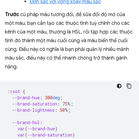
Đơn sắc với vòng xoay màu sắc
Trước
cú pháp màu tương đối, để sửa đổi độ mờ của
một màu, bạn cần tạo các thuộc tính tuỳ chỉnh cho các
kênh của một màu, thường là HSL, rồi tập hợp các thuộc
tính đó thành một màu cuối cùng và màu biến thể cuối
cùng. Điều này có nghĩa là bạn phải quản lý nhiều mảnh
màu sắc, điều này có thể nhanh chóng trở thành gánh
nặng.
:
root
{
--brand-hue
:
300
deg
;
--brand-saturation
:
75
%
;
--brand-lightness
:
50
%
;
--brand-hsl
:
var
(
--brand-hue
)
var
(
--brand-saturation
)