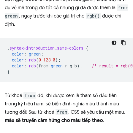
dụ về mã trong đó tất cả những gì đã được thêm là
from
green
, ngay trước khi các giá trị cho
rgb()
được chỉ
định.
.
syntax-introduction_same-colors
{
color
:
green
;
color
:
rgb
(
0
128
0
);
color
:
rgb
(
from
green
r
g
b
);
/* result = rgb(0
}
Từ khoá
from
đó, khi được xem là tham số đầu tiên
trong ký hiệu hàm, sẽ biến định nghĩa màu thành màu
tương đối! Sau từ khoá
from
, CSS sẽ yêu cầu một màu,
màu sẽ truyền cảm hứng cho màu tiếp theo
.