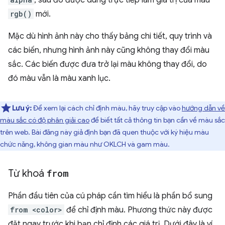
rgb()
mới.
Mặc dù hình ảnh này cho thấy bảng chi tiết, quy trình và
các biến, nhưng hình ảnh này cũng không thay đổi màu
sắc. Các biến được đưa trở lại màu không thay đổi, do
đó màu vẫn là màu xanh lục.
Lưu ý:
Để xem lại cách chỉ định màu, hãy truy cập vào
hướng dẫn về
màu sắc có độ phân giải cao
để biết tất cả thông tin bạn cần về màu sắc
trên web. Bài đăng này giả định bạn đã quen thuộc với ký hiệu màu
chức năng, không gian màu như OKLCH và gam màu.
Từ khoá
from
Phần đầu tiên của cú pháp cần tìm hiểu là phần bổ sung
from <color>
để chỉ định màu. Phương thức này được
đặt ngay trước khi bạn chỉ định các giá trị. Dưới đây là ví