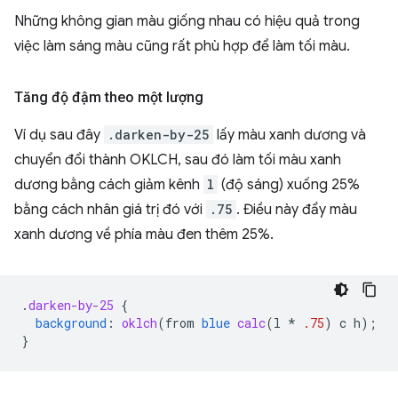
Những không gian màu giống nhau có hiệu quả trong
việc làm sáng màu cũng rất phù hợp để làm tối màu.
Tăng độ đậm theo một lượng
Ví dụ sau đây
.darken-by-25
lấy màu xanh dương và
chuyển đổi thành OKLCH, sau đó làm tối màu xanh
dương bằng cách giảm kênh
l
(độ sáng) xuống 25%
bằng cách nhân giá trị đó với
.75
. Điều này đẩy màu
xanh dương về phía màu đen thêm 25%.
.
darken-by-25
{
background
:
oklch
(
from
blue
calc
(
l
*
.75
)
c
h
);
}