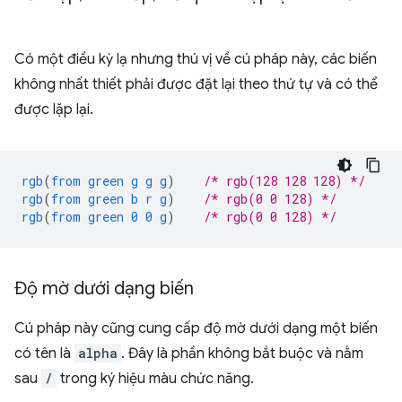
Có một điều kỳ lạ nhưng thú vị về cú pháp này, các biến
không nhất thiết phải được đặt lại theo thứ tự và có thể
được lặp lại.
rgb
(
from
green
g
g
g
)
/* rgb(128 128 128) */
rgb
(
from
green
b
r
g
)
/* rgb(0 0 128) */
rgb
(
from
green
0
0
g
)
/* rgb(0 0 128) */
Độ mờ dưới dạng biến
Cú pháp này cũng cung cấp độ mờ dưới dạng một biến
có tên là
alpha
. Đây là phần không bắt buộc và nằm
sau
/
trong ký hiệu màu chức năng.