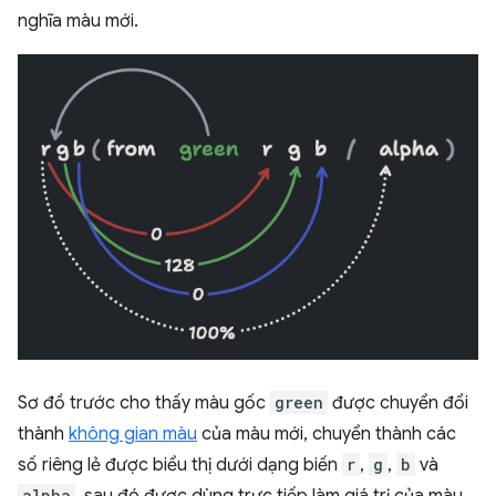
nghĩa màu mới.
Sơ đồ trước cho thấy màu gốc
green
được chuyển đổi
thành
không gian màu
của màu mới, chuyển thành các
số riêng lẻ được biểu thị dưới dạng biến
r
,
g
,
b
và
alpha
, sau đó được dùng trực tiếp làm giá trị của màu