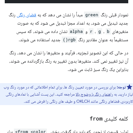
نمودار قبلی رنگ
green
مبدأ را نشان می دهد که به
فضای رنگی
رنگ
جدید تبدیل می شود، به اعداد مجزا تبدیل می شود که به صورت
متغیرهای
b
،
g
،
r
و
alpha
نشان داده می شوند، که سپس
مستقیماً به عنوان مقادیر رنگ
rgb()
جدید استفاده می شوند.
در حالی که این تصویر تجزیه، فرآیند و متغیرها را نشان می دهد، رنگ
آن نیز تغییر نمی کند. متغیرها بدون تغییر به رنگ بازگردانده می شوند،
بنابراین یک رنگ سبز ثابت می شود.
توجه:
برای بررسی در مورد تعیین رنگ ها، برای تمام اطلاعاتی که در مورد رنگ وب
نیاز دارید، به
راهنمای رنگ با وضوح بالا
مراجعه کنید. این پست آشنایی با نمادهای رنگی
کاربردی، فضاهای رنگی مانند OKLCH و طیف های رنگی را فرض می کند.
کلمه کلیدی
from
اولین قسمت از نحوی که باید یاد گرفت، بخشی
from <color>
برای