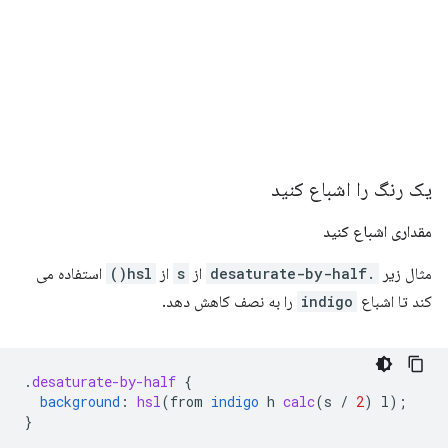
یک رنگ را اشباع کنید
مقداری اشباع کنید
مثال زیر
.desaturate-by-half
از
s
از
hsl()
استفاده می
کند تا اشباع
indigo
را به نصف کاهش دهد.
.
desaturate-by-half
{
background
:
hsl
(
from
indigo
h
calc
(
s
/
2
)
l
);
}