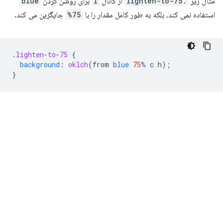
مثال زیر
.lighten-to-75
از کانال
l
برای روشن کردن
blue
استفاده نمی کند، بلکه به طور کامل مقدار را با
75%
جایگزین می کند.
.
lighten-to-75
{
background
:
oklch
(
from
blue
75
%
c
h
);
}