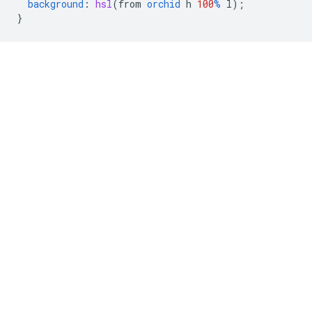
background
:
hsl
(
from
orchid
h
100
%
l
);
}