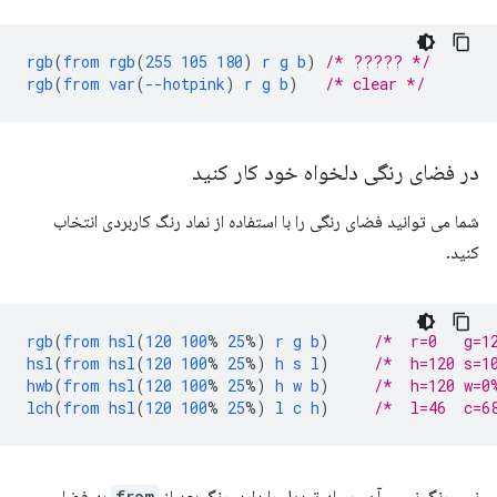
rgb
(
from
rgb
(
255
105
180
)
r
g
b
)
/* ????? */
rgb
(
from
var
(
--hotpink
)
r
g
b
)
/* clear */
در فضای رنگی دلخواه خود کار کنید
شما می توانید فضای رنگی را با استفاده از نماد رنگ کاربردی انتخاب
کنید.
rgb
(
from
hsl
(
120
100
%
25
%)
r
g
b
)
/*  r=0   g=1
hsl
(
from
hsl
(
120
100
%
25
%)
h
s
l
)
/*  h=120 s=1
hwb
(
from
hsl
(
120
100
%
25
%)
h
w
b
)
/*  h=120 w=0
lch
(
from
hsl
(
120
100
%
25
%)
l
c
h
)
/*  l=46  c=6
نحو رنگ نسبی آن مرحله تبدیل را دارد. رنگ بعد از
from
به فضای