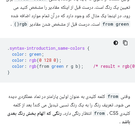
تعیین یک رنگ است. درست قبل از اینکه مقادیر را مشخص کنید می
رود. در اینجا یک مثال کد وجود دارد که در آن تمام موارد اضافه شده
from green
است، درست قبل از مشخص شدن مقادیر
rgb()
.
.
syntax-introduction_same-colors
{
color
:
green
;
color
:
rgb
(
0
128
0
);
color
:
rgb
(
from
green
r
g
b
);
/* result = rgb(0
}
وقتی
from
کلمه کلیدی به عنوان اولین پارامتر در نماد عملکردی دیده
می شود، تعریف رنگ را به یک رنگ نسبی تبدیل می کند! بعد از کلمه
کلیدی
، CSS انتظار رنگی دارد،
from
رنگی که الهام بخش رنگ بعدی
باشد
.