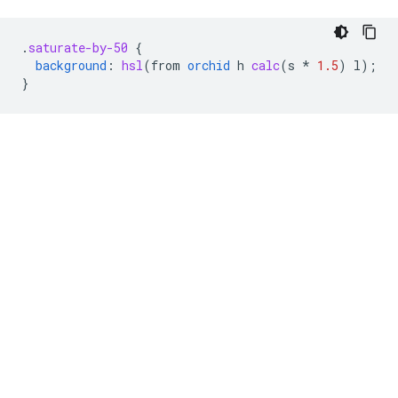
.
saturate-by-50
{
background
:
hsl
(
from
orchid
h
calc
(
s
*
1.5
)
l
);
}