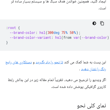
ایجاد کنید. همچنین خواندن هدف سبک ها و سیستم بسیار ساده تر
است.
:
root
{
--brand-color
:
hsl
(
300
deg
75
%
50
%
);
--brand-color-variant
:
hsl
(
from
var
(
--brand-color
)
}
این پست به شما کمک می کند
تا نحو را یاد بگیرید
و
دستکاری های رایج
رنگ را نشان دهید
.
اگر ویدیو را ترجیح می دهید، تقریباً تمام مقاله زیر در این چالش رابط
کاربری گرافیکی پوشش داده شده است.
نمای کلی نحو