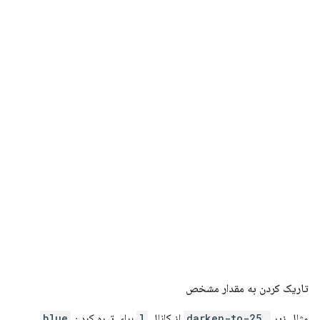
تاریک کردن به مقدار مشخص
مثال زیر
.darken-to-25
از کانال
l
برای تیره کردن
blue