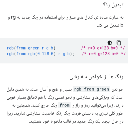
تبدیل رنگ
به عبارت ساده تر، کانال های سبز را برای استفاده در رنگ جدید به rg و
b تبدیل می کند.
rgb
(
from
green
r
g
b
)
/* r=0 g=128 b=0 */
rgb
(
from
rgb
(
0
128
0
)
r
g
b
);
/* r=0 g=128 b=0 */
رنگ ها از خواص سفارشی
خواندن
rgb from green
بسیار واضح و آسان است. به همین دلیل
است که ویژگی‌های سفارشی و نحو نسبی رنگ با هم تطابق بسیار خوبی
دارند، زیرا می‌توانید رمز و راز را
from
رنگ خارج کنید. همچنین به
طور کلی نیازی به دانستن فرمت رنگ رنگ خاصیت سفارشی ندارید، زیرا
در حال ایجاد یک رنگ جدید در قالب دلخواه خود هستید.