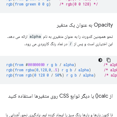
rgb
(
from
green
0
0
g
)
/* rgb(0 0 128) */
Opacity به عنوان یک متغیر
نحو همچنین کدورت را به عنوان متغیری به نام
alpha
ارائه می دهد.
این اختیاری است و پس از
/
در نماد رنگ کاربردی می رود.
rgb
(
from
#
00800080
r
g
b
/
alpha
)
/* alp
rgb
(
from
rgba
(
0
,
128
,
0
,
.
5
)
r
g
b
/
alpha
)
/* alp
rgb
(
from
rgb
(
0
128
0
/
50
%)
r
g
b
/
alpha
)
/* al
از
calc(
) یا دیگر توابع CSS روی متغیرها استفاده کنید
تا کنون بارها و بارها رنگ سبز را ایجاد کرده ایم. یادگیری نحو، آشنایی با