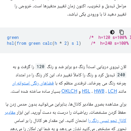
مراحل تبدیل و تخریب. اکنون زمان تغییر متغیرها است، خروجی را
تغییر دهید تا با ورودی یکی نباشد.
green
/*  h=120 s=100% 
hsl
(
from
green
calc
(
h
*
2
)
s
l
)
/*  h=240 s=100%
الان نیروی دریایی است! رنگ دو برابر شد و رنگ
120
را گرفت و به
240
تبدیل کرد و رنگ را کاملاً تغییر داد. این کار رنگ را در امتداد
چرخه رنگ می چرخاند، ترفندی منظم که با
فضاهای رنگی استوانه ای
مانند
LCH
،
HWB
،
HSL
و
OKLCH
بسیار ساده ساخته شده است.
برای مشاهده بصری مقادیر کانال‌ها، بنابراین می‌توانید بدون حدس زدن یا
حفظ کردن مشخصات، ریاضیات را درست به دست آورید، این ابزار
مقادیر
کانال نحو نسبی رنگ را
امتحان کنید. این مقدار هر کانال را بر اساس
نحوی که مشخص می‌کنید نشان می‌دهد و به شما این امکان را می‌دهد