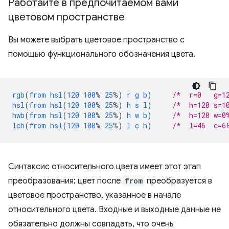
Работайте в предпочитаемом вами
цветовом пространстве
Вы можете выбрать цветовое пространство с
помощью функционального обозначения цвета.
rgb
(
from
hsl
(
120
100
%
25
%)
r
g
b
)
/*  r=0   g=1
hsl
(
from
hsl
(
120
100
%
25
%)
h
s
l
)
/*  h=120 s=1
hwb
(
from
hsl
(
120
100
%
25
%)
h
w
b
)
/*  h=120 w=0
lch
(
from
hsl
(
120
100
%
25
%)
l
c
h
)
/*  l=46  c=6
Синтаксис относительного цвета имеет этот этап
преобразования; цвет после
from
преобразуется в
цветовое пространство, указанное в начале
относительного цвета. Входные и выходные данные не
обязательно должны совпадать, что очень