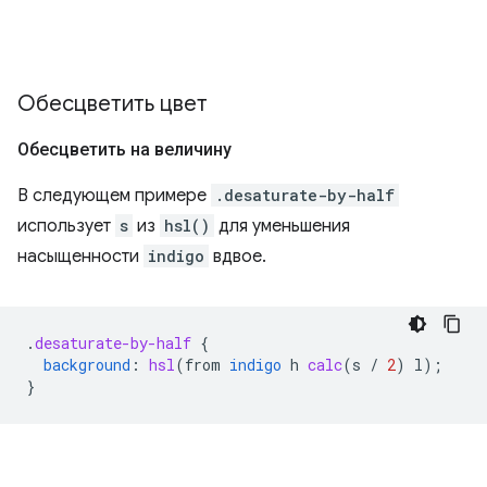
Обесцветить цвет
Обесцветить на величину
В следующем примере
.desaturate-by-half
использует
s
из
hsl()
для уменьшения
насыщенности
indigo
вдвое.
.
desaturate-by-half
{
background
:
hsl
(
from
indigo
h
calc
(
s
/
2
)
l
);
}