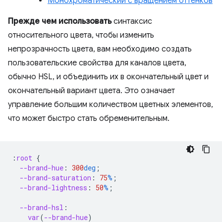
Монохроматический с вращением оттенков
Прежде чем использовать
синтаксис
относительного цвета, чтобы изменить
непрозрачность цвета, вам необходимо создать
пользовательские свойства для каналов цвета,
обычно HSL, и объединить их в окончательный цвет и
окончательный вариант цвета. Это означает
управление большим количеством цветных элементов,
что может быстро стать обременительным.
:
root
{
--brand-hue
:
300
deg
;
--brand-saturation
:
75
%
;
--brand-lightness
:
50
%
;
--brand-hsl
:
var
(
--brand-hue
)