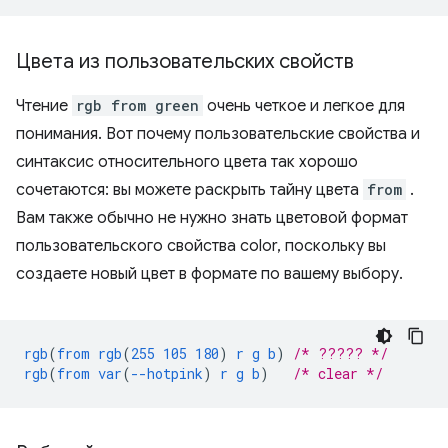
Цвета из пользовательских свойств
Чтение
rgb from green
очень четкое и легкое для
понимания. Вот почему пользовательские свойства и
синтаксис относительного цвета так хорошо
сочетаются: вы можете раскрыть тайну цвета
from
.
Вам также обычно не нужно знать цветовой формат
пользовательского свойства color, поскольку вы
создаете новый цвет в формате по вашему выбору.
rgb
(
from
rgb
(
255
105
180
)
r
g
b
)
/* ????? */
rgb
(
from
var
(
--hotpink
)
r
g
b
)
/* clear */