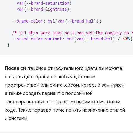
var
(
--brand-saturation
)
var
(
--brand-lightness
);
--brand-color
:
hsl
(
var
(
--brand-hsl
));
/* all this work just so I can set the opacity to 
--brand-color-variant
:
hsl
(
var
(
--brand-hsl
)
/
50
%
)
}
После
синтаксиса относительного цвета вы можете
создать цвет бренда с любым цветовым
пространством или синтаксисом, который вам нужен,
а также создать вариант с половинной
непрозрачностью с гораздо меньшим количеством
кода. Также гораздо легче понять назначение стилей
и системы.