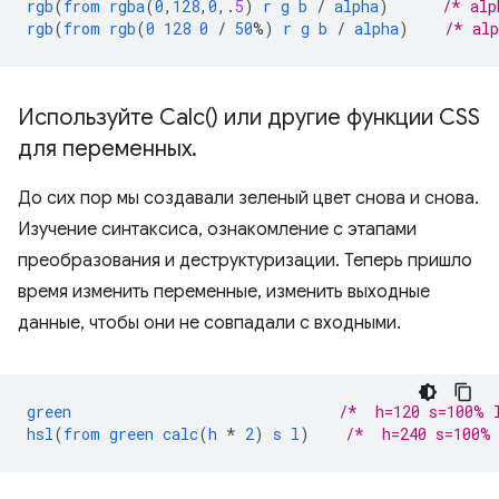
rgb
(
from
rgba
(
0
,
128
,
0
,
.
5
)
r
g
b
/
alpha
)
/* alp
rgb
(
from
rgb
(
0
128
0
/
50
%)
r
g
b
/
alpha
)
/* al
Используйте
Calc(
) или другие функции CSS
для переменных
.
До сих пор мы создавали зеленый цвет снова и снова.
Изучение синтаксиса, ознакомление с этапами
преобразования и деструктуризации. Теперь пришло
время изменить переменные, изменить выходные
данные, чтобы они не совпадали с входными.
green
/*  h=120 s=100% 
hsl
(
from
green
calc
(
h
*
2
)
s
l
)
/*  h=240 s=100%