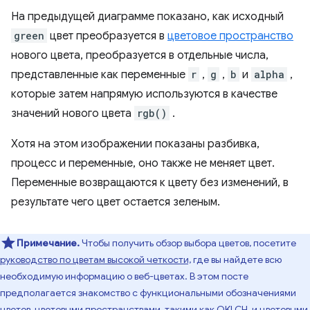
На предыдущей диаграмме показано, как исходный
green
цвет преобразуется в
цветовое пространство
нового цвета, преобразуется в отдельные числа,
представленные как переменные
r
,
g
,
b
и
alpha
,
которые затем напрямую используются в качестве
значений нового цвета
rgb()
.
Хотя на этом изображении показаны разбивка,
процесс и переменные, оно также не меняет цвет.
Переменные возвращаются к цвету без изменений, в
результате чего цвет остается зеленым.
Примечание.
Чтобы получить обзор выбора цветов, посетите
руководство по цветам высокой четкости,
где вы найдете всю
необходимую информацию о веб-цветах. В этом посте
предполагается знакомство с функциональными обозначениями
цветов, цветовыми пространствами, такими как OKLCH, и цветовыми