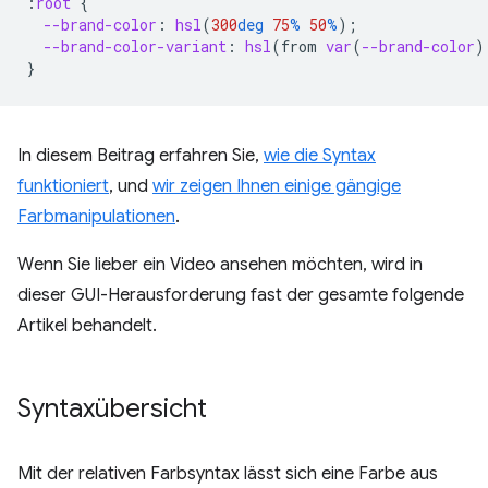
:
root
{
--brand-color
:
hsl
(
300
deg
75
%
50
%
);
--brand-color-variant
:
hsl
(
from
var
(
--brand-color
)
}
In diesem Beitrag erfahren Sie,
wie die Syntax
funktioniert
, und
wir zeigen Ihnen einige gängige
Farbmanipulationen
.
Wenn Sie lieber ein Video ansehen möchten, wird in
dieser GUI-Herausforderung fast der gesamte folgende
Artikel behandelt.
Syntaxübersicht
Mit der relativen Farbsyntax lässt sich eine Farbe aus