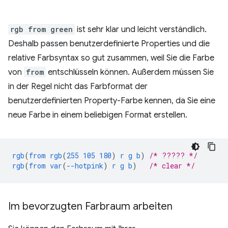
rgb from green
ist sehr klar und leicht verständlich.
Deshalb passen benutzerdefinierte Properties und die
relative Farbsyntax so gut zusammen, weil Sie die Farbe
von
from
entschlüsseln können. Außerdem müssen Sie
in der Regel nicht das Farbformat der
benutzerdefinierten Property-Farbe kennen, da Sie eine
neue Farbe in einem beliebigen Format erstellen.
rgb
(
from
rgb
(
255
105
180
)
r
g
b
)
/* ????? */
rgb
(
from
var
(
--hotpink
)
r
g
b
)
/* clear */
Im bevorzugten Farbraum arbeiten