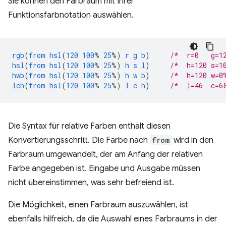
Sie können den Farbraum mit Ihrer
Funktionsfarbnotation auswählen.
rgb
(
from
hsl
(
120
100
%
25
%)
r
g
b
)
/*  r=0   g=1
hsl
(
from
hsl
(
120
100
%
25
%)
h
s
l
)
/*  h=120 s=1
hwb
(
from
hsl
(
120
100
%
25
%)
h
w
b
)
/*  h=120 w=0
lch
(
from
hsl
(
120
100
%
25
%)
l
c
h
)
/*  l=46  c=6
Die Syntax für relative Farben enthält diesen
Konvertierungsschritt. Die Farbe nach
from
wird in den
Farbraum umgewandelt, der am Anfang der relativen
Farbe angegeben ist. Eingabe und Ausgabe müssen
nicht übereinstimmen, was sehr befreiend ist.
Die Möglichkeit, einen Farbraum auszuwählen, ist
ebenfalls hilfreich, da die Auswahl eines Farbraums in der