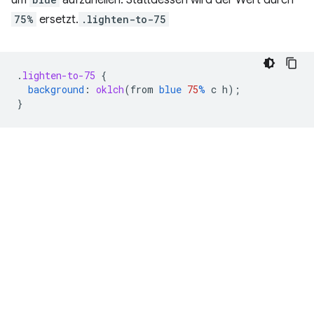
75%
ersetzt.
.lighten-to-75
.
lighten-to-75
{
background
:
oklch
(
from
blue
75
%
c
h
);
}