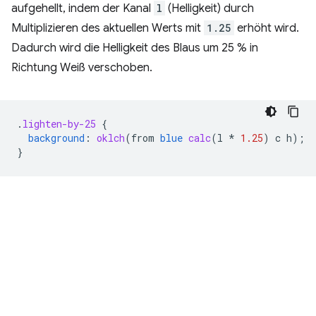
aufgehellt, indem der Kanal
l
(Helligkeit) durch
Multiplizieren des aktuellen Werts mit
1.25
erhöht wird.
Dadurch wird die Helligkeit des Blaus um 25 % in
Richtung Weiß verschoben.
.
lighten-by-25
{
background
:
oklch
(
from
blue
calc
(
l
*
1.25
)
c
h
);
}