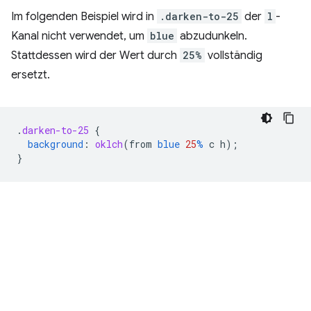
Im folgenden Beispiel wird in
.darken-to-25
der
l
-
Kanal nicht verwendet, um
blue
abzudunkeln.
Stattdessen wird der Wert durch
25%
vollständig
ersetzt.
.
darken-to-25
{
background
:
oklch
(
from
blue
25
%
c
h
);
}