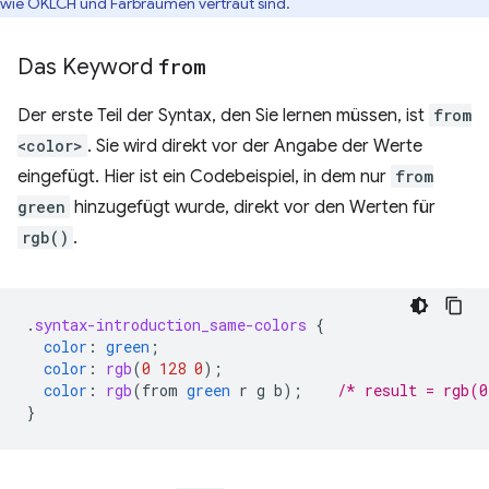
wie OKLCH und Farbräumen vertraut sind.
Das Keyword
from
Der erste Teil der Syntax, den Sie lernen müssen, ist
from
<color>
. Sie wird direkt vor der Angabe der Werte
eingefügt. Hier ist ein Codebeispiel, in dem nur
from
green
hinzugefügt wurde, direkt vor den Werten für
rgb()
.
.
syntax-introduction_same-colors
{
color
:
green
;
color
:
rgb
(
0
128
0
);
color
:
rgb
(
from
green
r
g
b
);
/* result = rgb(0
}