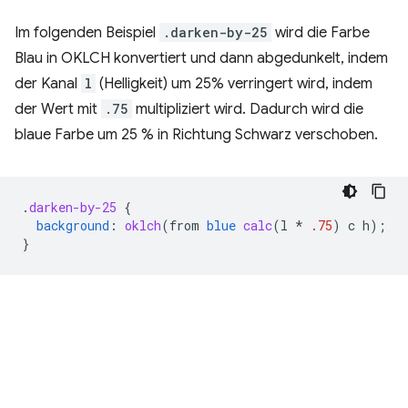
Im folgenden Beispiel
.darken-by-25
wird die Farbe
Blau in OKLCH konvertiert und dann abgedunkelt, indem
der Kanal
l
(Helligkeit) um 25% verringert wird, indem
der Wert mit
.75
multipliziert wird. Dadurch wird die
blaue Farbe um 25 % in Richtung Schwarz verschoben.
.
darken-by-25
{
background
:
oklch
(
from
blue
calc
(
l
*
.75
)
c
h
);
}