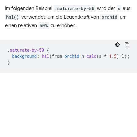
Im folgenden Beispiel
.saturate-by-50
wird der
s
aus
hsl()
verwendet, um die Leuchtkraft von
orchid
um
einen relativen
50%
zu erhöhen.
.
saturate-by-50
{
background
:
hsl
(
from
orchid
h
calc
(
s
*
1.5
)
l
);
}