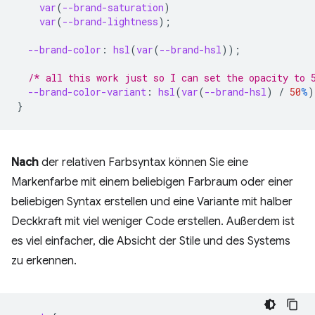
var
(
--brand-saturation
)
var
(
--brand-lightness
);
--brand-color
:
hsl
(
var
(
--brand-hsl
));
/* all this work just so I can set the opacity to 
--brand-color-variant
:
hsl
(
var
(
--brand-hsl
)
/
50
%
)
}
Nach
der relativen Farbsyntax können Sie eine
Markenfarbe mit einem beliebigen Farbraum oder einer
beliebigen Syntax erstellen und eine Variante mit halber
Deckkraft mit viel weniger Code erstellen. Außerdem ist
es viel einfacher, die Absicht der Stile und des Systems
zu erkennen.