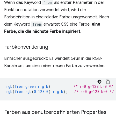
Wenn das Keyword
from
als erster Parameter in der
Funktionsnotation verwendet wird, wird die
Farbdefinition in eine relative Farbe umgewandelt. Nach
dem Keyword
from
erwartet CSS eine Farbe,
eine
Farbe, die die nächste Farbe inspiriert
.
Farbkonvertierung
Einfacher ausgedrückt: Es wandelt Grün in die RGB-
Kanäle um, um sie in einer neuen Farbe zu verwenden.
rgb
(
from
green
r
g
b
)
/* r=0 g=128 b=0 */
rgb
(
from
rgb
(
0
128
0
)
r
g
b
);
/* r=0 g=128 b=0 */
Farben aus benutzerdefinierten Properties