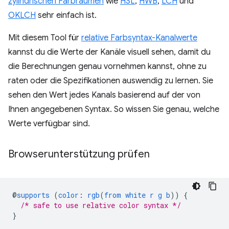
zylindrischen Farbräumen
wie
HSL
,
HWB
,
LCH
und
OKLCH
sehr einfach ist.
Mit diesem Tool für
relative Farbsyntax-Kanalwerte
kannst du die Werte der Kanäle visuell sehen, damit du
die Berechnungen genau vornehmen kannst, ohne zu
raten oder die Spezifikationen auswendig zu lernen. Sie
sehen den Wert jedes Kanals basierend auf der von
Ihnen angegebenen Syntax. So wissen Sie genau, welche
Werte verfügbar sind.
Browserunterstützung prüfen
@
supports
(
color
:
rgb
(
from
white
r
g
b
))
{
/* safe to use relative color syntax */
}