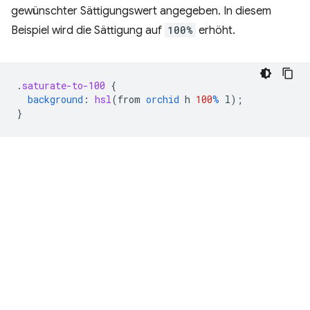
gewünschter Sättigungswert angegeben. In diesem
Beispiel wird die Sättigung auf
100%
erhöht.
.
saturate-to-100
{
background
:
hsl
(
from
orchid
h
100
%
l
);
}