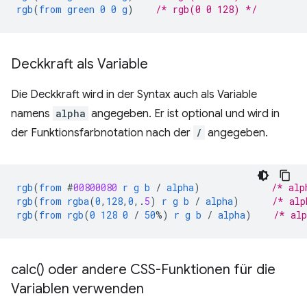
rgb
(
from
green
0
0
g
)
/* rgb(0 0 128) */
Deckkraft als Variable
Die Deckkraft wird in der Syntax auch als Variable
namens
alpha
angegeben. Er ist optional und wird in
der Funktionsfarbnotation nach der
/
angegeben.
rgb
(
from
#
00800080
r
g
b
/
alpha
)
/* alp
rgb
(
from
rgba
(
0
,
128
,
0
,
.
5
)
r
g
b
/
alpha
)
/* alp
rgb
(
from
rgb
(
0
128
0
/
50
%)
r
g
b
/
alpha
)
/* al
calc(
) oder andere CSS-Funktionen für die
Variablen verwenden