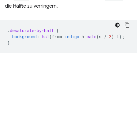
die Hälfte zu verringern.
.
desaturate-by-half
{
background
:
hsl
(
from
indigo
h
calc
(
s
/
2
)
l
);
}