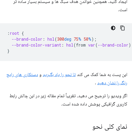
ایجاد کنید. همچنین خواندن هدف سبک ها و سیستم بسیار ساده تر
است.
:
root
{
--brand-color
:
hsl
(
300
deg
75
%
50
%
);
--brand-color-variant
:
hsl
(
from
var
(
--brand-color
)
}
این پست به شما کمک می کند
تا نحو را یاد بگیرید
و
دستکاری های رایج
رنگ را نشان دهید
.
اگر ویدیو را ترجیح می دهید، تقریباً تمام مقاله زیر در این چالش رابط
کاربری گرافیکی پوشش داده شده است.
نمای کلی نحو