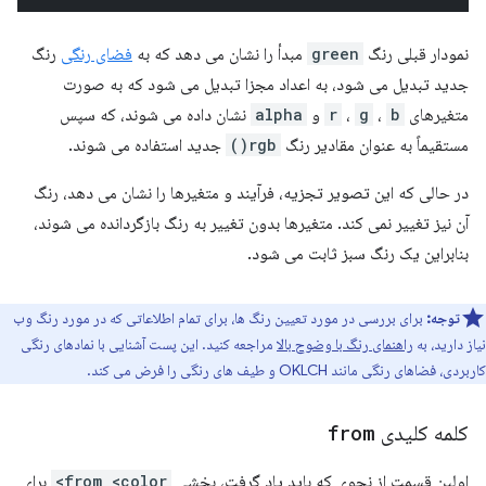
نمودار قبلی رنگ
green
مبدأ را نشان می دهد که به
فضای رنگی
رنگ
جدید تبدیل می شود، به اعداد مجزا تبدیل می شود که به صورت
متغیرهای
b
،
g
،
r
و
alpha
نشان داده می شوند، که سپس
مستقیماً به عنوان مقادیر رنگ
rgb()
جدید استفاده می شوند.
در حالی که این تصویر تجزیه، فرآیند و متغیرها را نشان می دهد، رنگ
آن نیز تغییر نمی کند. متغیرها بدون تغییر به رنگ بازگردانده می شوند،
بنابراین یک رنگ سبز ثابت می شود.
توجه:
برای بررسی در مورد تعیین رنگ ها، برای تمام اطلاعاتی که در مورد رنگ وب
نیاز دارید، به
راهنمای رنگ با وضوح بالا
مراجعه کنید. این پست آشنایی با نمادهای رنگی
کاربردی، فضاهای رنگی مانند OKLCH و طیف های رنگی را فرض می کند.
کلمه کلیدی
from
اولین قسمت از نحوی که باید یاد گرفت، بخشی
from <color>
برای