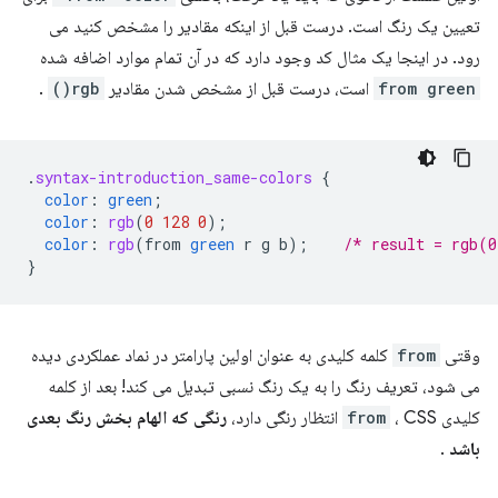
تعیین یک رنگ است. درست قبل از اینکه مقادیر را مشخص کنید می
رود. در اینجا یک مثال کد وجود دارد که در آن تمام موارد اضافه شده
from green
است، درست قبل از مشخص شدن مقادیر
rgb()
.
.
syntax-introduction_same-colors
{
color
:
green
;
color
:
rgb
(
0
128
0
);
color
:
rgb
(
from
green
r
g
b
);
/* result = rgb(0
}
وقتی
from
کلمه کلیدی به عنوان اولین پارامتر در نماد عملکردی دیده
می شود، تعریف رنگ را به یک رنگ نسبی تبدیل می کند! بعد از کلمه
کلیدی
، CSS انتظار رنگی دارد،
from
رنگی که الهام بخش رنگ بعدی
باشد
.