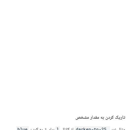
تاریک کردن به مقدار مشخص
مثال زیر
.darken-to-25
از کانال
l
برای تیره کردن
blue