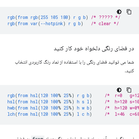
rgb
(
from
rgb
(
255
105
180
)
r
g
b
)
/* ????? */
rgb
(
from
var
(
--hotpink
)
r
g
b
)
/* clear */
در فضای رنگی دلخواه خود کار کنید
شما می توانید فضای رنگی را با استفاده از نماد رنگ کاربردی انتخاب
کنید.
rgb
(
from
hsl
(
120
100
%
25
%)
r
g
b
)
/*  r=0   g=1
hsl
(
from
hsl
(
120
100
%
25
%)
h
s
l
)
/*  h=120 s=1
hwb
(
from
hsl
(
120
100
%
25
%)
h
w
b
)
/*  h=120 w=0
lch
(
from
hsl
(
120
100
%
25
%)
l
c
h
)
/*  l=46  c=6
نحو رنگ نسبی آن مرحله تبدیل را دارد. رنگ بعد از
from
به فضای