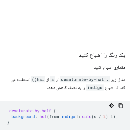
یک رنگ را اشباع کنید
مقداری اشباع کنید
مثال زیر
.desaturate-by-half
از
s
از
hsl()
استفاده می
کند تا اشباع
indigo
را به نصف کاهش دهد.
.
desaturate-by-half
{
background
:
hsl
(
from
indigo
h
calc
(
s
/
2
)
l
);
}