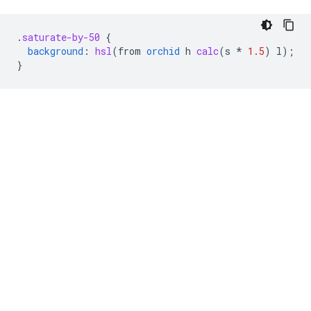
.
saturate-by-50
{
background
:
hsl
(
from
orchid
h
calc
(
s
*
1.5
)
l
);
}