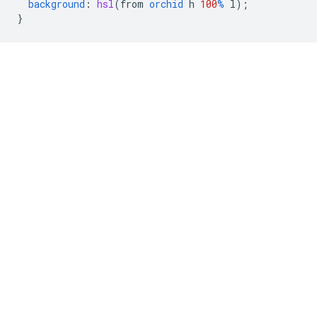
background
:
hsl
(
from
orchid
h
100
%
l
);
}