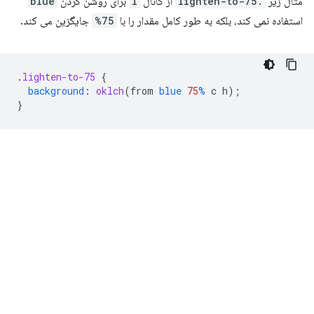
مثال زیر
.lighten-to-75
از کانال
l
برای روشن کردن
blue
استفاده نمی کند، بلکه به طور کامل مقدار را با
75%
جایگزین می کند.
.
lighten-to-75
{
background
:
oklch
(
from
blue
75
%
c
h
);
}