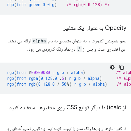
rgb
(
from
green
0
0
g
)
/* rgb(0 0 128) */
Opacity به عنوان یک متغیر
نحو همچنین کدورت را به عنوان متغیری به نام
alpha
ارائه می دهد.
این اختیاری است و پس از
/
در نماد رنگ کاربردی می رود.
rgb
(
from
#
00800080
r
g
b
/
alpha
)
/* alp
rgb
(
from
rgba
(
0
,
128
,
0
,
.
5
)
r
g
b
/
alpha
)
/* alp
rgb
(
from
rgb
(
0
128
0
/
50
%)
r
g
b
/
alpha
)
/* al
از
calc(
) یا دیگر توابع CSS روی متغیرها استفاده کنید
تا کنون بارها و بارها رنگ سبز را ایجاد کرده ایم. یادگیری نحو، آشنایی با