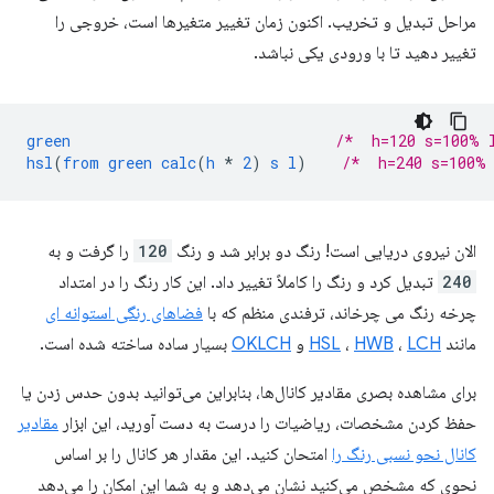
مراحل تبدیل و تخریب. اکنون زمان تغییر متغیرها است، خروجی را
تغییر دهید تا با ورودی یکی نباشد.
green
/*  h=120 s=100% 
hsl
(
from
green
calc
(
h
*
2
)
s
l
)
/*  h=240 s=100%
الان نیروی دریایی است! رنگ دو برابر شد و رنگ
120
را گرفت و به
240
تبدیل کرد و رنگ را کاملاً تغییر داد. این کار رنگ را در امتداد
چرخه رنگ می چرخاند، ترفندی منظم که با
فضاهای رنگی استوانه ای
مانند
LCH
،
HWB
،
HSL
و
OKLCH
بسیار ساده ساخته شده است.
برای مشاهده بصری مقادیر کانال‌ها، بنابراین می‌توانید بدون حدس زدن یا
حفظ کردن مشخصات، ریاضیات را درست به دست آورید، این ابزار
مقادیر
کانال نحو نسبی رنگ را
امتحان کنید. این مقدار هر کانال را بر اساس
نحوی که مشخص می‌کنید نشان می‌دهد و به شما این امکان را می‌دهد