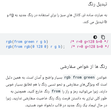
تبدیل رنگ
به عبارت ساده تر، کانال های سبز را برای استفاده در رنگ جدید به rg و
b تبدیل می کند.
rgb
(
from
green
r
g
b
)
/* r=0 g=128 b=0 */
rgb
(
from
rgb
(
0
128
0
)
r
g
b
);
/* r=0 g=128 b=0 */
رنگ ها از خواص سفارشی
خواندن
rgb from green
بسیار واضح و آسان است. به همین دلیل
است که ویژگی‌های سفارشی و نحو نسبی رنگ با هم تطابق بسیار خوبی
دارند، زیرا می‌توانید رمز و راز را
from
رنگ خارج کنید. همچنین به
طور کلی نیازی به دانستن فرمت رنگ رنگ خاصیت سفارشی ندارید، زیرا
در حال ایجاد یک رنگ جدید در قالب دلخواه خود هستید.