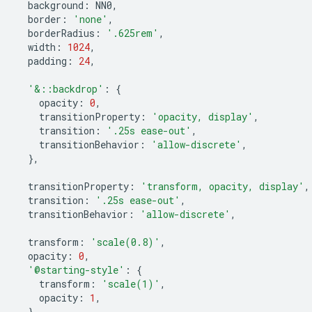
background
:
NN0
,
border
:
'none'
,
borderRadius
:
'.625rem'
,
width
:
1024
,
padding
:
24
,
'&::backdrop'
:
{
opacity
:
0
,
transitionProperty
:
'opacity, display'
,
transition
:
'.25s ease-out'
,
transitionBehavior
:
'allow-discrete'
,
},
transitionProperty
:
'transform, opacity, display'
,
transition
:
'.25s ease-out'
,
transitionBehavior
:
'allow-discrete'
,
transform
:
'scale(0.8)'
,
opacity
:
0
,
'@starting-style'
:
{
transform
:
'scale(1)'
,
opacity
:
1
,
},