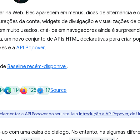
r na Web. Eles aparecem em menus, dicas de alternância e c
rações da conta, widgets de divulgação e visualizações de 
m muito usados, criá-los em navegadores ainda é surpreen
a, um novo conjunto de APIs HTML declarativas para criar 
les é a
API Popover
.
 de
Baseline recém-disponível
.
14
114
125
17
Source
ementar a API Popover no seu site, leia
Introdução à API Popover
, de U
up com uma caixa de diálogo. No entanto, há algumas difer