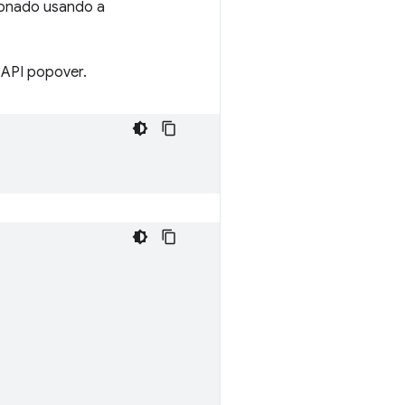
ionado usando a
 API popover.