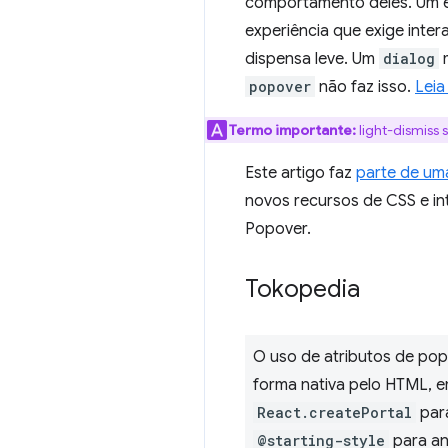
comportamento deles. Um 
experiência que exige inter
dispensa leve. Um
dialog
m
popover
não faz isso.
Leia
Termo importante:
light-dismiss
Este artigo faz
parte de uma
novos recursos de CSS e in
Popover.
Tokopedia
O uso de atributos de pop
forma nativa pelo HTML, e
React.createPortal
par
@starting-style
para an