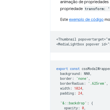
animação de propriedades 
propriedade
transform: 
Este
exemplo de código
mos
<Thumbnail popovertarget="m
export
const
cssModalWrappe
background
:
NN0
,
border
:
'none'
,
borderRadius
:
'.625rem'
,
width
:
1024
,
padding
:
24
,
'&::backdrop'
:
{
opacity
:
0
,