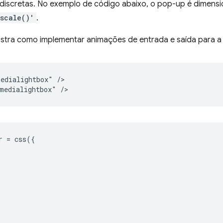
discretas. No exemplo de código abaixo, o pop-up é dimens
'scale()'
.
tra como implementar animações de entrada e saída para a
edialightbox" />

r
=
css
({