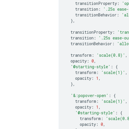
transitionProperty
:
'op
transition
:
'.25s ease-
transitionBehavior
:
'al
},
transitionProperty
:
'tran
transition
:
'.25s ease-ou
transitionBehavior
:
'allo
transform
:
'scale(0.8)'
,
opacity
:
0
,
'@starting-style'
:
{
transform
:
'scale(1)'
,
opacity
:
1
,
},
'&:popover-open'
:
{
transform
:
'scale(1)'
,
opacity
:
1
,
'@starting-style'
:
{
transform
:
'scale(0.
opacity
:
0
,