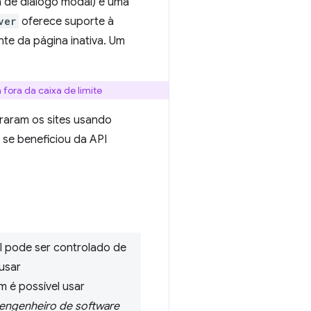
 de diálogo modal) é uma
ver
oferece suporte à
nte da página inativa. Um
fora da caixa de limite
aram os sites usando
 se beneficiou da API
l pode ser controlado de
usar
m é possível usar
 engenheiro de software