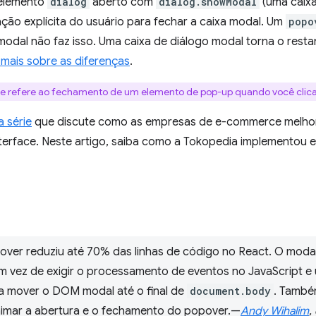
elemento
dialog
aberto com
dialog.showModal
(uma caixa
ação explícita do usuário para fechar a caixa modal. Um
popo
odal não faz isso. Uma caixa de diálogo modal torna o resta
 mais sobre as diferenças
.
 se refere ao fechamento de um elemento de pop-up quando você clica 
 série
que discute como as empresas de e-commerce melhor
terface. Neste artigo, saiba como a Tokopedia implementou e
over reduziu até 70% das linhas de código no React. O moda
m vez de exigir o processamento de eventos no JavaScript e 
a mover o DOM modal até o final de
document.body
. També
imar a abertura e o fechamento do popover.—
Andy Wihalim
,