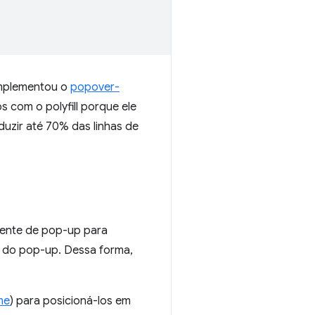
implementou o
popover-
 com o polyfill porque ele
uzir até 70% das linhas de
nente de pop-up para
o do pop-up. Dessa forma,
me
) para posicioná-los em