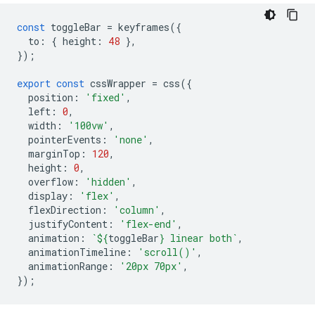
const
toggleBar
=
keyframes
({
to
:
{
height
:
48
},
});
export
const
cssWrapper
=
css
({
position
:
'fixed'
,
left
:
0
,
width
:
'100vw'
,
pointerEvents
:
'none'
,
marginTop
:
120
,
height
:
0
,
overflow
:
'hidden'
,
display
:
'flex'
,
flexDirection
:
'column'
,
justifyContent
:
'flex-end'
,
animation
:
`
${
toggleBar
}
 linear both`
,
animationTimeline
:
'scroll()'
,
animationRange
:
'20px 70px'
,
});