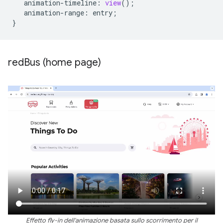
animation-timeline
:
view
();
animation-range
:
entry
;
}
red
Bus (home page)
Effetto fly-in dell'animazione basata sullo scorrimento per il