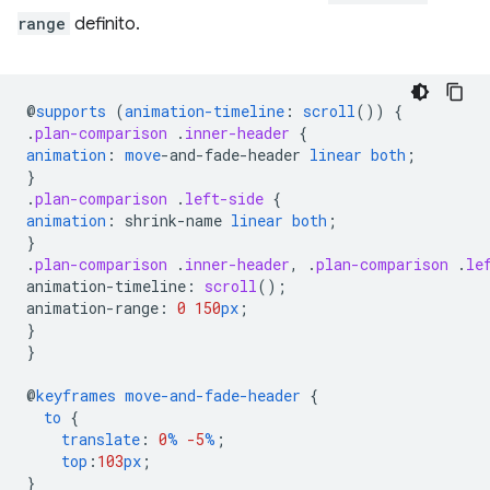
range
definito.
@
supports
(
animation-timeline
:
scroll
())
{
.
plan-comparison
.
inner-header
{
animation
:
move
-
and-fade-header
linear
both
;
}
.
plan-comparison
.
left-side
{
animation
:
shrink-name
linear
both
;
}
.
plan-comparison
.
inner-header
,
.
plan-comparison
.
le
animation-timeline
:
scroll
();
animation-range
:
0
150
px
;
}
}
@
keyframes
move-and-fade-header
{
to
{
translate
:
0
%
-5
%
;
top
:
103
px
;
}