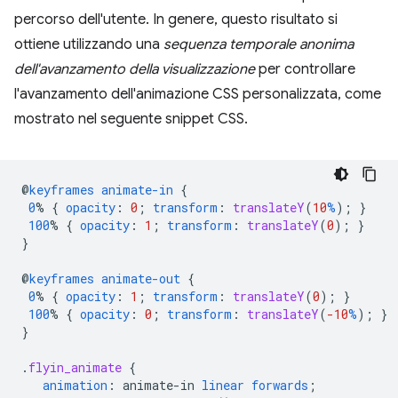
percorso dell'utente. In genere, questo risultato si
ottiene utilizzando una
sequenza temporale anonima
dell'avanzamento della visualizzazione
per controllare
l'avanzamento dell'animazione CSS personalizzata, come
mostrato nel seguente snippet CSS.
@
keyframes
animate-in
{
0
%
{
opacity
:
0
;
transform
:
translateY
(
10
%
);
}
100
%
{
opacity
:
1
;
transform
:
translateY
(
0
);
}
}
@
keyframes
animate-out
{
0
%
{
opacity
:
1
;
transform
:
translateY
(
0
);
}
100
%
{
opacity
:
0
;
transform
:
translateY
(
-10
%
);
}
}
.
flyin_animate
{
animation
:
animate-in
linear
forwards
;