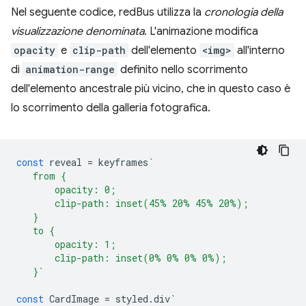
Nel seguente codice, redBus utilizza la
cronologia della
visualizzazione denominata
. L'animazione modifica
opacity
e
clip-path
dell'elemento
<img>
all'interno
di
animation-range
definito nello scorrimento
dell'elemento ancestrale più vicino, che in questo caso è
lo scorrimento della galleria fotografica.
const
reveal
=
keyframes
`
   from {
       opacity: 0;
       clip-path: inset(45% 20% 45% 20%);
   }
   to {
       opacity: 1;
       clip-path: inset(0% 0% 0% 0%);
   }`
const
CardImage
=
styled
.
div
`