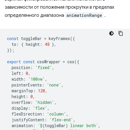
зависимости от положения прокрутки в пределах
определенного диапазона
animationRange
.
const
toggleBar
=
keyframes
({
to
:
{
height
:
48
},
});
export
const
cssWrapper
=
css
({
position
:
'fixed'
,
left
:
0
,
width
:
'100vw'
,
pointerEvents
:
'none'
,
marginTop
:
120
,
height
:
0
,
overflow
:
'hidden'
,
display
:
'flex'
,
flexDirection
:
'column'
,
justifyContent
:
'flex-end'
,
animation
:
`
${
toggleBar
}
 linear both`
,