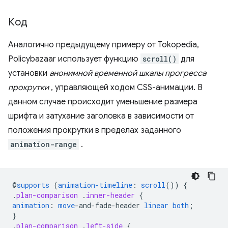
Код
Аналогично предыдущему примеру от Tokopedia,
Policybazaar использует функцию
scroll()
для
установки
анонимной временной шкалы прогресса
прокрутки
, управляющей ходом CSS-анимации. В
данном случае происходит уменьшение размера
шрифта и затухание заголовка в зависимости от
положения прокрутки в пределах заданного
animation-range
.
@
supports
(
animation-timeline
:
scroll
())
{
.
plan-comparison
.
inner-header
{
animation
:
move
-
and-fade-header
linear
both
;
}
.
plan-comparison
.
left-side
{