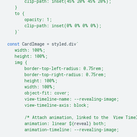
       clip-path: inset(45% 20% 45% 20%);
   }
   to {
       opacity: 1;
       clip-path: inset(0% 0% 0% 0%);
   }`
const
CardImage
=
styled
.
div
`
   width: 100%;
   height: 100%;
   img {
       border-top-left-radius: 0.75rem;
       border-top-right-radius: 0.75rem;
       height: 100%;
       width: 100%;
       object-fit: cover;
       view-timeline-name: --revealing-image;
       view-timeline-axis: block;
       /* Attach animation, linked to the  View Time
       animation: linear 
${
reveal
}
 both;
       animation-timeline: --revealing-image;