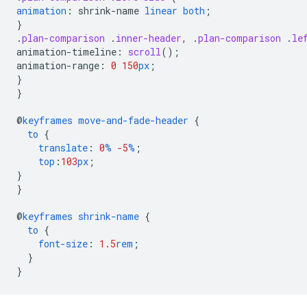
animation
:
shrink-name
linear
both
;
}
.
plan-comparison
.
inner-header
,
.
plan-comparison
.
le
animation-timeline
:
scroll
();
animation-range
:
0
150
px
;
}
}
@
keyframes
move-and-fade-header
{
to
{
translate
:
0
%
-5
%
;
top
:
103
px
;
}
}
@
keyframes
shrink-name
{
to
{
font-size
:
1.5
rem
;
}
}