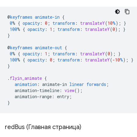
@
keyframes
animate-in
{
0
%
{
opacity
:
0
;
transform
:
translateY
(
10
%
);
}
100
%
{
opacity
:
1
;
transform
:
translateY
(
0
);
}
}
@
keyframes
animate-out
{
0
%
{
opacity
:
1
;
transform
:
translateY
(
0
);
}
100
%
{
opacity
:
0
;
transform
:
translateY
(
-10
%
);
}
}
.
flyin_animate
{
animation
:
animate-in
linear
forwards
;
animation-timeline
:
view
();
animation-range
:
entry
;
}
red
Bus (Главная страница)