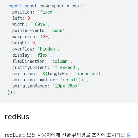
export
const
cssWrapper
=
css
({
position
:
'fixed'
,
left
:
0
,
width
:
'100vw'
,
pointerEvents
:
'none'
,
marginTop
:
120
,
height
:
0
,
overflow
:
'hidden'
,
display
:
'flex'
,
flexDirection
:
'column'
,
justifyContent
:
'flex-end'
,
animation
:
`
${
toggleBar
}
 linear both`
,
animationTimeline
:
'scroll()'
,
animationRange
:
'20px 70px'
,
});
red
Bus
redBus는 모든 사용자에게 전환 유입경로 초기에 표시되는
할