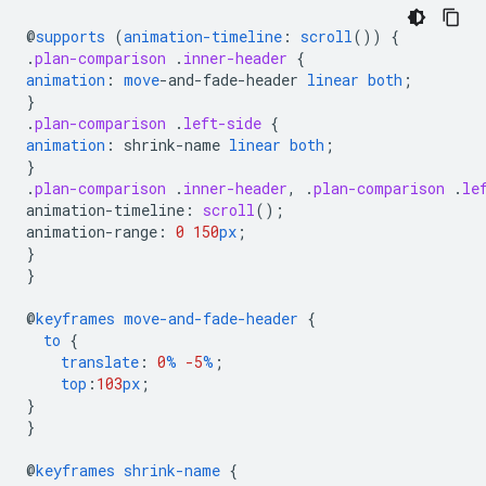
@
supports
(
animation-timeline
:
scroll
())
{
.
plan-comparison
.
inner-header
{
animation
:
move
-
and-fade-header
linear
both
;
}
.
plan-comparison
.
left-side
{
animation
:
shrink-name
linear
both
;
}
.
plan-comparison
.
inner-header
,
.
plan-comparison
.
le
animation-timeline
:
scroll
();
animation-range
:
0
150
px
;
}
}
@
keyframes
move-and-fade-header
{
to
{
translate
:
0
%
-5
%
;
top
:
103
px
;
}
}
@
keyframes
shrink-name
{