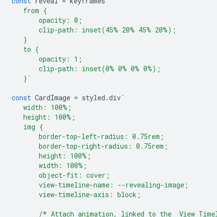
const
reveal
=
keyframes
`
   from {
       opacity: 0;
       clip-path: inset(45% 20% 45% 20%);
   }
   to {
       opacity: 1;
       clip-path: inset(0% 0% 0% 0%);
   }`
const
CardImage
=
styled
.
div
`
   width: 100%;
   height: 100%;
   img {
       border-top-left-radius: 0.75rem;
       border-top-right-radius: 0.75rem;
       height: 100%;
       width: 100%;
       object-fit: cover;
       view-timeline-name: --revealing-image;
       view-timeline-axis: block;
       /* Attach animation, linked to the  View Time