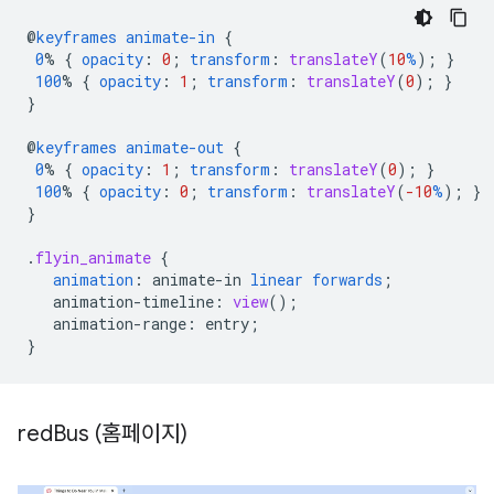
@
keyframes
animate-in
{
0
%
{
opacity
:
0
;
transform
:
translateY
(
10
%
);
}
100
%
{
opacity
:
1
;
transform
:
translateY
(
0
);
}
}
@
keyframes
animate-out
{
0
%
{
opacity
:
1
;
transform
:
translateY
(
0
);
}
100
%
{
opacity
:
0
;
transform
:
translateY
(
-10
%
);
}
}
.
flyin_animate
{
animation
:
animate-in
linear
forwards
;
animation-timeline
:
view
();
animation-range
:
entry
;
}
red
Bus (홈페이지)