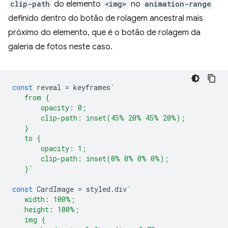
clip-path
do elemento
<img>
no
animation-range
definido dentro do botão de rolagem ancestral mais
próximo do elemento, que é o botão de rolagem da
galeria de fotos neste caso.
const
reveal
=
keyframes
`
   from {
       opacity: 0;
       clip-path: inset(45% 20% 45% 20%);
   }
   to {
       opacity: 1;
       clip-path: inset(0% 0% 0% 0%);
   }`
const
CardImage
=
styled
.
div
`
   width: 100%;
   height: 100%;
   img {