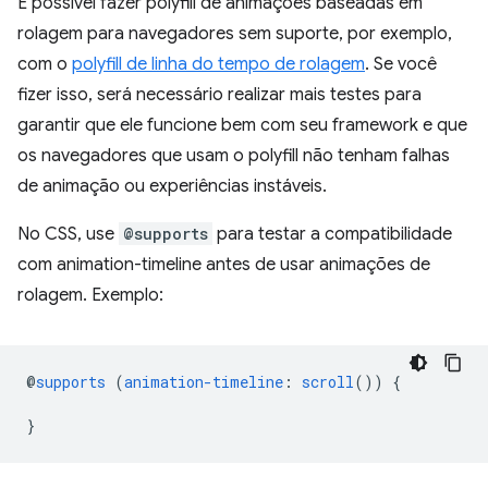
É possível fazer polyfill de animações baseadas em
rolagem para navegadores sem suporte, por exemplo,
com o
polyfill de linha do tempo de rolagem
. Se você
fizer isso, será necessário realizar mais testes para
garantir que ele funcione bem com seu framework e que
os navegadores que usam o polyfill não tenham falhas
de animação ou experiências instáveis.
No CSS, use
@supports
para testar a compatibilidade
com animation-timeline antes de usar animações de
rolagem. Exemplo:
@
supports
(
animation-timeline
:
scroll
())
{
}