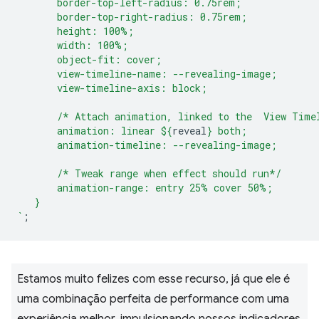
       border-top-left-radius: 0.75rem;
       border-top-right-radius: 0.75rem;
       height: 100%;
       width: 100%;
       object-fit: cover;
       view-timeline-name: --revealing-image;
       view-timeline-axis: block;
       /* Attach animation, linked to the  View Time
       animation: linear 
${
reveal
}
 both;
       animation-timeline: --revealing-image;
       /* Tweak range when effect should run*/
       animation-range: entry 25% cover 50%;
   }
`
;
Estamos muito felizes com esse recurso, já que ele é
uma combinação perfeita de performance com uma