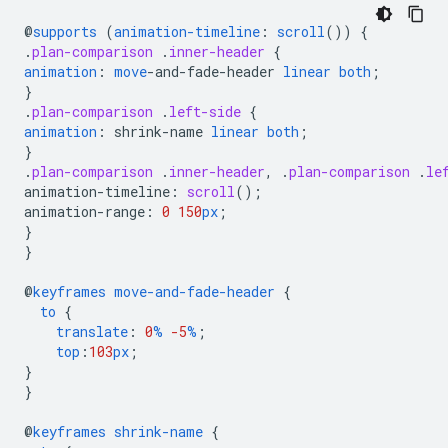
@
supports
(
animation-timeline
:
scroll
())
{
.
plan-comparison
.
inner-header
{
animation
:
move
-
and-fade-header
linear
both
;
}
.
plan-comparison
.
left-side
{
animation
:
shrink-name
linear
both
;
}
.
plan-comparison
.
inner-header
,
.
plan-comparison
.
le
animation-timeline
:
scroll
();
animation-range
:
0
150
px
;
}
}
@
keyframes
move-and-fade-header
{
to
{
translate
:
0
%
-5
%
;
top
:
103
px
;
}
}
@
keyframes
shrink-name
{