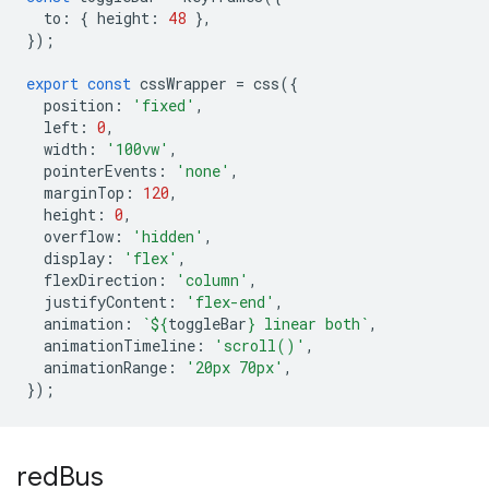
to
:
{
height
:
48
},
});
export
const
cssWrapper
=
css
({
position
:
'fixed'
,
left
:
0
,
width
:
'100vw'
,
pointerEvents
:
'none'
,
marginTop
:
120
,
height
:
0
,
overflow
:
'hidden'
,
display
:
'flex'
,
flexDirection
:
'column'
,
justifyContent
:
'flex-end'
,
animation
:
`
${
toggleBar
}
 linear both`
,
animationTimeline
:
'scroll()'
,
animationRange
:
'20px 70px'
,
});
red
Bus