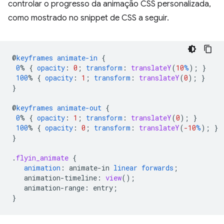
controlar o progresso da animação CSS personalizada,
como mostrado no snippet de CSS a seguir.
@
keyframes
animate-in
{
0
%
{
opacity
:
0
;
transform
:
translateY
(
10
%
);
}
100
%
{
opacity
:
1
;
transform
:
translateY
(
0
);
}
}
@
keyframes
animate-out
{
0
%
{
opacity
:
1
;
transform
:
translateY
(
0
);
}
100
%
{
opacity
:
0
;
transform
:
translateY
(
-10
%
);
}
}
.
flyin_animate
{
animation
:
animate-in
linear
forwards
;
animation-timeline
:
view
();
animation-range
:
entry
;
}