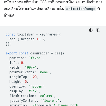
หน้าของภาพเคลื่อนไหว CSS ระดับการมองเห็นของแถบติดด้านบน
จะเปลี่ยนไปตามตำแหน่งการเลื่อนภายใน
animationRange
ที่
กำหนด
const
toggleBar
=
keyframes
({
to
:
{
height
:
48
},
});
export
const
cssWrapper
=
css
({
position
:
'fixed'
,
left
:
0
,
width
:
'100vw'
,
pointerEvents
:
'none'
,
marginTop
:
120
,
height
:
0
,
overflow
:
'hidden'
,
display
:
'flex'
,
flexDirection
:
'column'
,
justifyContent
:
'flex-end'
,
animation
:
`
${
toggleBar
}
 linear both`
,