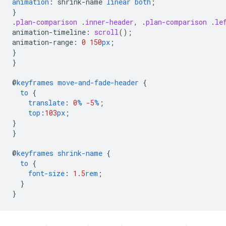
animation
:
shrink-name
linear
both
;
}
.
plan-comparison
.
inner-header
,
.
plan-comparison
.
le
animation-timeline
:
scroll
();
animation-range
:
0
150
px
;
}
}
@
keyframes
move-and-fade-header
{
to
{
translate
:
0
%
-5
%
;
top
:
103
px
;
}
}
@
keyframes
shrink-name
{
to
{
font-size
:
1.5
rem
;
}
}