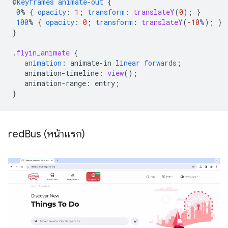
@
keyframes
animate-out
{
0
%
{
opacity
:
1
;
transform
:
translateY
(
0
);
}
100
%
{
opacity
:
0
;
transform
:
translateY
(
-10
%
);
}
}
.
flyin_animate
{
animation
:
animate-in
linear
forwards
;
animation-timeline
:
view
();
animation-range
:
entry
;
}
red
Bus (หน้าแรก)