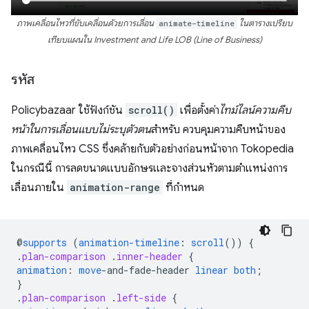
ภาพเคลื่อนไหวที่ขับเคลื่อนด้วยการเลื่อน
animate-timeline
ในตารางเปรียบ
เทียบแผนใน Investment and Life LOB (Line of Business)
รหัส
Policybazaar ใช้ฟังก์ชัน
scroll()
เพื่อตั้งค่า
ไทม์ไลน์ความคืบ
หน้าในการเลื่อนแบบไม่ระบุตัวตน
สำหรับ ควบคุมความคืบหน้าของ
ภาพเคลื่อนไหว CSS ซึ่งคล้ายกับตัวอย่างก่อนหน้าจาก Tokopedia
ในกรณีนี้ การลดขนาดแบบอักษรและจางส่วนหัวตามตำแหน่งการ
เลื่อนภายใน
animation-range
ที่กำหนด
@
supports
(
animation-timeline
:
scroll
())
{
.
plan-comparison
.
inner-header
{
animation
:
move
-
and-fade-header
linear
both
;
}
.
plan-comparison
.
left-side
{