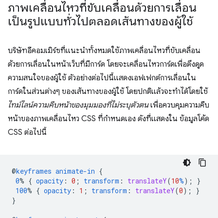
ภาพเคลื่อนไหวที่ขับเคลื่อนด้วยการเลื่อน
เป็นรูปแบบทั่วไปตลอดเส้นทางของผู้ใช้
บริษัทอีคอมเมิร์ซที่แนะนำทั้งหมดใช้ภาพเคลื่อนไหวที่ขับเคลื่อน
ด้วยการเลื่อนในหน้าเว็บที่มีการ์ด โดยจะเคลื่อนไหวการ์ดเพื่อดึงดูด
ความสนใจของผู้ใช้ ตัวอย่างต่อไปนี้แสดงเอฟเฟกต์การเลื่อนใน
การ์ดในส่วนต่างๆ ของเส้นทางของผู้ใช้ โดยปกติแล้วจะทำได้โดยใช้
ไทม์ไลน์ความคืบหน้าของมุมมองที่ไม่ระบุตัวตน
เพื่อควบคุมความคืบ
หน้าของภาพเคลื่อนไหว CSS ที่กำหนดเอง ดังที่แสดงใน ข้อมูลโค้ด
CSS ต่อไปนี้
@
keyframes
animate-in
{
0
%
{
opacity
:
0
;
transform
:
translateY
(
10
%
);
}
100
%
{
opacity
:
1
;
transform
:
translateY
(
0
);
}
}