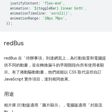
justifyContent
:
'flex-end'
,
animation
:
`
${
toggleBar
}
 linear both`
,
animationTimeline
:
'scroll()'
,
animationRange
:
'20px 70px'
,
});
red
Bus
redBus 在「待辦事項」
到達網頁上，為行動裝置和電腦提
供不同的動畫，並在轉換漏斗的早期階段向所有使用者顯
示。有了捲動驅動動畫，他們就能以 CSS 取代這些自訂
JavaScript 實作項目，達到相同效果。
用途
相片庫 (行動版適用「圖片顯示」
，電腦版適用「封面流