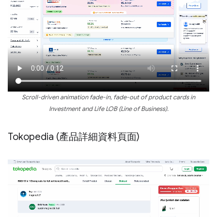
Scroll-driven animation fade-in, fade-out of product cards in
Investment and Life LOB (Line of Business).
Tokopedia (產品詳細資料頁面)