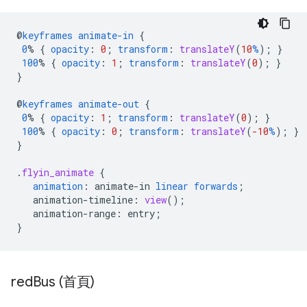
@
keyframes
animate-in
{
0
%
{
opacity
:
0
;
transform
:
translateY
(
10
%
);
}
100
%
{
opacity
:
1
;
transform
:
translateY
(
0
);
}
}
@
keyframes
animate-out
{
0
%
{
opacity
:
1
;
transform
:
translateY
(
0
);
}
100
%
{
opacity
:
0
;
transform
:
translateY
(
-10
%
);
}
}
.
flyin_animate
{
animation
:
animate-in
linear
forwards
;
animation-timeline
:
view
();
animation-range
:
entry
;
}
red
Bus (首頁)