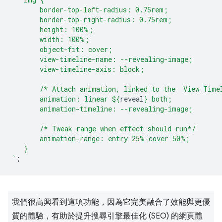
       border-top-left-radius: 0.75rem;
       border-top-right-radius: 0.75rem;
       height: 100%;
       width: 100%;
       object-fit: cover;
       view-timeline-name: --revealing-image;
       view-timeline-axis: block;
       /* Attach animation, linked to the  View Time
       animation: linear 
${
reveal
}
 both;
       animation-timeline: --revealing-image;
       /* Tweak range when effect should run*/
       animation-range: entry 25% cover 50%;
   }
`
;
我們很高興看到這項功能，因為它完美融合了效能與更優
質的體驗，有助於提升搜尋引擎最佳化 (SEO) 的網頁體