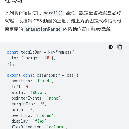
程式碼
下列實作項目使用
scroll()
函式，設定
匿名捲動進度時
間軸
，以控制 CSS 動畫的進度。最上方的固定式橫幅會根
據定義的
animationRange
內捲動位置而顯示/隱藏。
const
toggleBar
=
keyframes
({
to
:
{
height
:
48
},
});
export
const
cssWrapper
=
css
({
position
:
'fixed'
,
left
:
0
,
width
:
'100vw'
,
pointerEvents
:
'none'
,
marginTop
:
120
,
height
:
0
,
overflow
:
'hidden'
,
display
:
'flex'
,
flexDirection
:
'column'
,