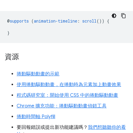
@
supports
(
animation-timeline
:
scroll
())
{
}
資源
捲動驅動動畫的示範
使用捲動驅動動畫，在捲動時為元素加上動畫效果
程式碼研究室：開始使用 CSS 中的捲動驅動動畫
Chrome 擴充功能：捲動驅動動畫偵錯工具
捲動時間軸 Polyfill
要回報錯誤或提出新功能建議嗎？
我們想聽聽你的看