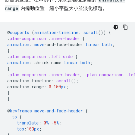
range
內捲動位置，縮小字型大小並淡化標題。
@
supports
(
animation-timeline
:
scroll
())
{
.
plan-comparison
.
inner-header
{
animation
:
move
-
and-fade-header
linear
both
;
}
.
plan-comparison
.
left-side
{
animation
:
shrink-name
linear
both
;
}
.
plan-comparison
.
inner-header
,
.
plan-comparison
.
le
animation-timeline
:
scroll
();
animation-range
:
0
150
px
;
}
}
@
keyframes
move-and-fade-header
{
to
{
translate
:
0
%
-5
%
;
top
:
103
px
;
}