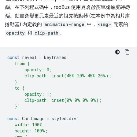
軸
。在下列程式碼中，redBus 使用
具名檢視區塊進度時間
軸
。動畫會變更元素最近的祖先捲動器 (在本例中為相片庫
捲動器) 內定義的
animation-range
中，
<img>
元素的
opacity
和
clip-path
。
const
reveal
=
keyframes
`
   from {
       opacity: 0;
       clip-path: inset(45% 20% 45% 20%);
   }
   to {
       opacity: 1;
       clip-path: inset(0% 0% 0% 0%);
   }`
const
CardImage
=
styled
.
div
`
   width: 100%;
   height: 100%;
   img {