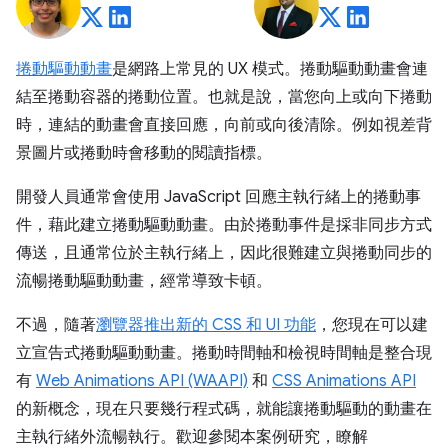
捲動驅動動畫
是網路上常見的 UX 模式。捲動驅動動畫會連
結至捲動容器的捲動位置。也就是說，當您向上或向下捲動
時，連結的動畫會直接回應，向前或向後清除。例如視差背
景圖片或捲動時會移動的閱讀指標。
開發人員通常會使用 JavaScript 回應主執行緒上的捲動事
件，藉此建立捲動驅動動畫。由於捲動事件是採非同步方式
傳送，且通常位於主執行緒上，因此很難建立與捲動同步的
流暢捲動驅動動畫，經常導致卡頓。
不過，隨著
瀏覽器推出新的 CSS 和 UI 功能
，您現在可以建
立宣告式捲動驅動動畫。捲動時間軸和檢視時間軸是整合現
有
Web Animations API (WAAPI)
和
CSS Animations API
的新概念，現在只要幾行程式碼，就能讓捲動驅動的動畫在
主執行緒外流暢執行。歡迎參閱本案例研究，瞭解