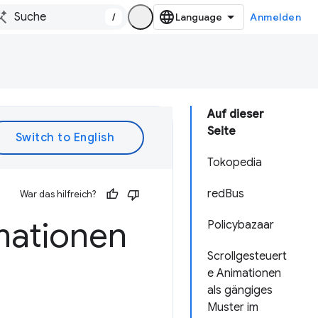
/
Anmelden
Auf dieser
Seite
Tokopedia
redBus
War das hilfreich?
imationen
Policybazaar
Scrollgesteuert
e Animationen
als gängiges
Muster im