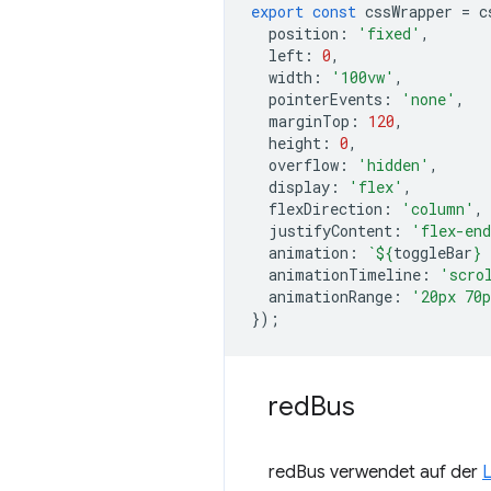
export
const
cssWrapper
=
c
position
:
'fixed'
,
left
:
0
,
width
:
'100vw'
,
pointerEvents
:
'none'
,
marginTop
:
120
,
height
:
0
,
overflow
:
'hidden'
,
display
:
'flex'
,
flexDirection
:
'column'
,
justifyContent
:
'flex-en
animation
:
`
${
toggleBar
}
 
animationTimeline
:
'scro
animationRange
:
'20px 70
});
red
Bus
redBus verwendet auf der
L