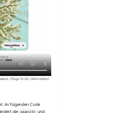
erie „Things To Do“ (Aktivitäten).
t. Im folgenden Code
 ändert die
opacity
und