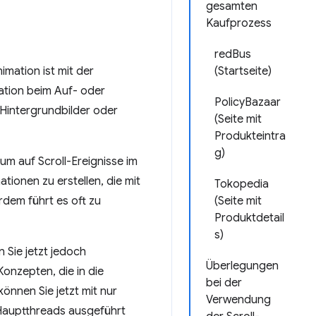
gesamten
Kaufprozess
redBus
imation ist mit der
(Startseite)
mation beim Auf- oder
PolicyBazaar
x-Hintergrundbilder oder
(Seite mit
Produkteintra
g)
 um auf Scroll-Ereignisse im
tionen zu erstellen, die mit
Tokopedia
rdem führt es oft zu
(Seite mit
Produktdetail
s)
n Sie jetzt jedoch
Überlegungen
Konzepten, die in die
bei der
können Sie jetzt mit nur
Verwendung
 Hauptthreads ausgeführt