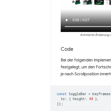
Animierte Änderung de
Code
Bei der folgenden Implemen
festgelegt, um den Fortschr
je nach Scrollposition inner
const
toggleBar
=
keyframes
to
:
{
height
:
48
},
});