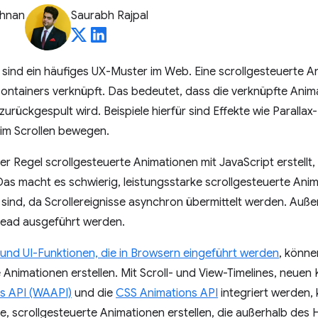
shnan
Saurabh Rajpal
sind ein häufiges UX-Muster im Web. Eine scrollgesteuerte An
-Containers verknüpft. Das bedeutet, dass die verknüpfte Ani
zurückgespult wird. Beispiele hierfür sind Effekte wie Paralla
eim Scrollen bewegen.
er Regel scrollgesteuerte Animationen mit JavaScript erstellt,
as macht es schwierig, leistungsstarke scrollgesteuerte Anima
 sind, da Scrollereignisse asynchron übermittelt werden. Auße
hread ausgeführt werden.
und UI-Funktionen, die in Browsern eingeführt werden
, könne
 Animationen erstellen. Mit Scroll- und View-Timelines, neuen 
s API (WAAPI)
und die
CSS Animations API
integriert werden, 
e, scrollgesteuerte Animationen erstellen, die außerhalb des