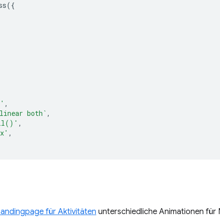
ss
({
d'
,
linear both`
,
ll()'
,
px'
,
andingpage für Aktivitäten
unterschiedliche Animationen für