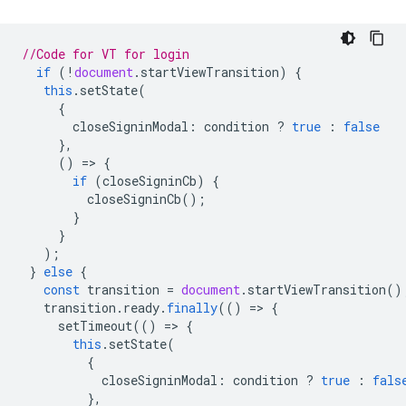
//Code for VT for login
if
(
!
document
.
startViewTransition
)
{
this
.
setState
(
{
closeSigninModal
:
condition
?
true
:
false
},
()
=
>
{
if
(
closeSigninCb
)
{
closeSigninCb
();
}
}
);
}
else
{
const
transition
=
document
.
startViewTransition
()
transition
.
ready
.
finally
(()
=
>
{
setTimeout
(()
=
>
{
this
.
setState
(
{
closeSigninModal
:
condition
?
true
:
fals
},