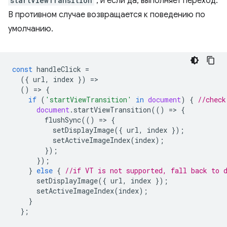
startViewTransition
, и если да, выполняет переход.
В противном случае возвращается к поведению по
умолчанию.
const
handleClick
=
({
url
,
index
})
=
()
=
>
{
if
(
'startViewTransition'
in
document
)
{
//check
document
.
startViewTransition
(()
=
>
{
flushSync
(()
=
>
{
setDisplayImage
({
url
,
index
});
setActiveImageIndex
(
index
);
});
});
}
else
{
//if VT is not supported, fall back to 
setDisplayImage
({
url
,
index
});
setActiveImageIndex
(
index
);
}
};