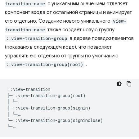
transition-name
с уникальным значением отделяет
компонент входа от остальной страницы и анимирует
его отдельно. Создание нового уникального
view-
transition-name
также создаёт новую группу
::view-transition-group
в дереве псевдоэлементов
(показано в следующем коде), что позволяет
управлять ею отдельно от группы по умолчанию
::view-transition-group(root)
.
::view-transition

├─::view-transition-group(root)

│ └─…

├─::view-transition-group(signin)

│ └─…

└─::view-transition-group(signinclose)   
