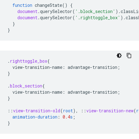
function
changeState
()
{
document
.
querySelector
(
'.block_section'
).
classLi
document
.
querySelector
(
'.righttoggle_box'
).
class
}
}
.
righttoggle_box
{
view-transition-name
:
advantage-transition
;
}
.
block_section
{
view-transition-name
:
advantage-transition
;
}
::
view-transition-old
(
root
),
::
view-transition-new
(
r
animation-duration
:
0.4
s
;
}