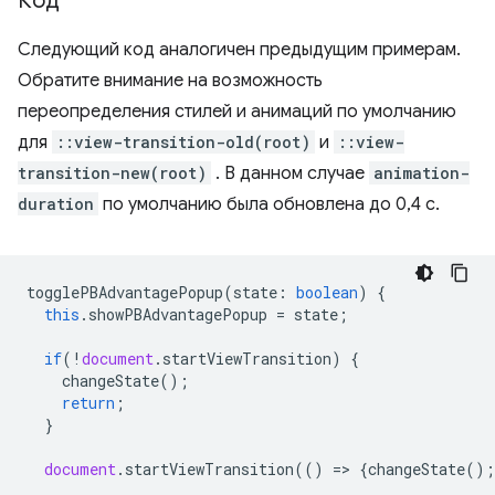
Код
Следующий код аналогичен предыдущим примерам.
Обратите внимание на возможность
переопределения стилей и анимаций по умолчанию
для
::view-transition-old(root)
и
::view-
transition-new(root)
. В данном случае
animation-
duration
по умолчанию была обновлена ​​до 0,4 с.
togglePBAdvantagePopup
(
state
:
boolean
)
{
this
.
showPBAdvantagePopup
=
state
;
if
(
!
document
.
startViewTransition
)
{
changeState
();
return
;
}
document
.
startViewTransition
(()
=
>
{
changeState
();