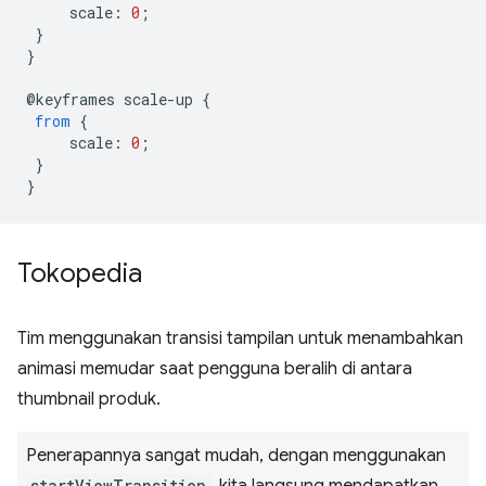
scale
:
0
;
}
}
@
keyframes
scale
-
up
{
from
{
scale
:
0
;
}
}
Tokopedia
Tim menggunakan transisi tampilan untuk menambahkan
animasi memudar saat pengguna beralih di antara
thumbnail produk.
Penerapannya sangat mudah, dengan menggunakan
startViewTransition
, kita langsung mendapatkan