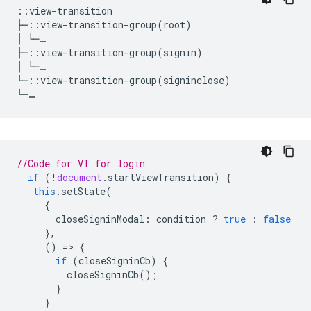
::view-transition

├─::view-transition-group(root)

│ └─…

├─::view-transition-group(signin)

│ └─…

└─::view-transition-group(signinclose)   

//Code for VT for login
if
(
!
document
.
startViewTransition
)
{
this
.
setState
(
{
closeSigninModal
:
condition
?
true
:
false
},
()
=
>
{
if
(
closeSigninCb
)
{
closeSigninCb
();
}
}