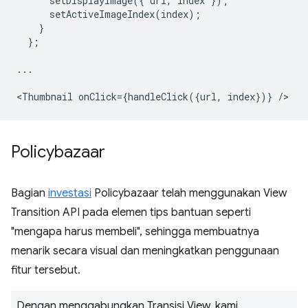
setDisplayImage
({
url
,
index
});
setActiveImageIndex
(
index
);
}
};
...
<
Thumbnail
onClick
=
{
handleClick
({
url
,
index
})}
/
Policybazaar
Bagian
investasi
Policybazaar telah menggunakan View
Transition API pada elemen tips bantuan seperti
"mengapa harus membeli", sehingga membuatnya
menarik secara visual dan meningkatkan penggunaan
fitur tersebut.
Dengan menggabungkan Transisi View, kami