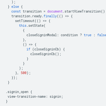
);
}
else
{
const
transition
=
document
.
startViewTransition
()
transition
.
ready
.
finally
(()
=
>
{
setTimeout
(()
=
>
{
this
.
setState
(
{
closeSigninModal
:
condition
?
true
:
fals
},
()
=
>
{
if
(
closeSigninCb
)
{
closeSigninCb
();
}
}
);
},
500
);
});
}
.
signin_open
{
view
-
transition
-
name
:
signin
;
}