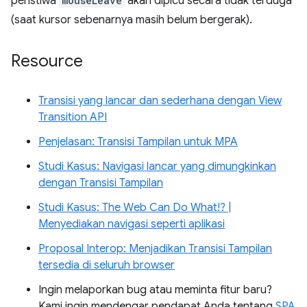
peristiwa
mouseLeave
akan dipicu secara tidak terduga
(saat kursor sebenarnya masih belum bergerak).
Resource
Transisi yang lancar dan sederhana dengan View
Transition API
Penjelasan: Transisi Tampilan untuk MPA
Studi Kasus: Navigasi lancar yang dimungkinkan
dengan Transisi Tampilan
Studi Kasus: The Web Can Do What!? |
Menyediakan navigasi seperti aplikasi
Proposal Interop: Menjadikan Transisi Tampilan
tersedia di seluruh browser
Ingin melaporkan bug atau meminta fitur baru?
Kami ingin mendengar pendapat Anda tentang
SPA