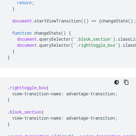
return
;
}
document
.
startViewTransition
(()
=
>
{
changeState
();
function
changeState
()
{
document
.
querySelector
(
'.block_section'
).
classLi
document
.
querySelector
(
'.righttoggle_box'
).
class
}
}
.
righttoggle_box
{
view-transition-name
:
advantage-transition
;
}
.
block_section
{
view-transition-name
:
advantage-transition
;
}