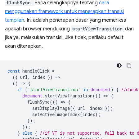
flushSync.
Baca selengkapnya tentang
cara
menggunakan framework untuk menerapkan transisi
tampilan
. Ini adalah penerapan dasar yang memeriksa
apakah browser mendukung
startViewTransition
dan
jika ya, melakukan transisi. Jika tidak, perilaku default
akan diterapkan.
const
handleClick
=
({
url
,
index
})
=
()
=
>
{
if
(
'startViewTransition'
in
document
)
{
//check
document
.
startViewTransition
(()
=
>
{
flushSync
(()
=
>
{
setDisplayImage
({
url
,
index
});
setActiveImageIndex
(
index
);
});
});
}
else
{
//if VT is not supported, fall back to 