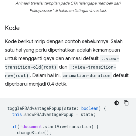
Animasi transisi tampilan pada CTA "Mengapa membeli dari
Policybazaar" di halaman listingan investasi.
Kode
Kode berikut mirip dengan contoh sebelumnya. Salah
satu hal yang perlu diperhatikan adalah kemampuan
untuk mengganti gaya dan animasi default
::view-
transition-old(root)
dan
::view-transition-
new(root)
. Dalam hal ini,
animation-duration
default
diperbarui menjadi 0,4 detik.
togglePBAdvantagePopup
(
state
:
boolean
)
{
this
.
showPBAdvantagePopup
=
state
;
if
(
!
document
.
startViewTransition
)
{
changeState
();