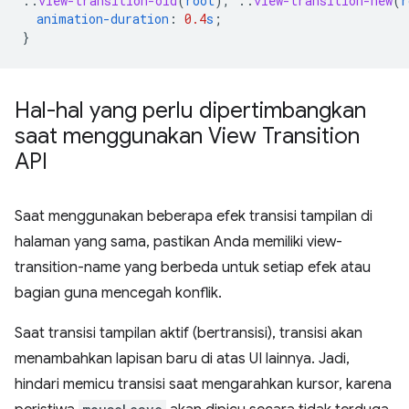
::
view-transition-old
(
root
),
::
view-transition-new
(
r
animation-duration
:
0.4
s
;
}
Hal-hal yang perlu dipertimbangkan
saat menggunakan View Transition
API
Saat menggunakan beberapa efek transisi tampilan di
halaman yang sama, pastikan Anda memiliki view-
transition-name yang berbeda untuk setiap efek atau
bagian guna mencegah konflik.
Saat transisi tampilan aktif (bertransisi), transisi akan
menambahkan lapisan baru di atas UI lainnya. Jadi,
hindari memicu transisi saat mengarahkan kursor, karena